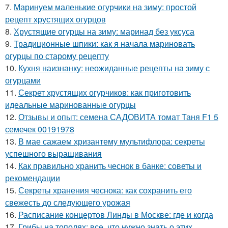
7.
Маринуем маленькие огурчики на зиму: простой
рецепт хрустящих огурцов
8.
Хрустящие огурцы на зиму: маринад без уксуса
9.
Традиционные шпики: как я начала мариновать
огурцы по старому рецепту
10.
Кухня наизнанку: неожиданные рецепты на зиму с
огурцами
11.
Секрет хрустящих огурчиков: как приготовить
идеальные маринованные огурцы
12.
Отзывы и опыт: семена САДОВИТА томат Таня F1 5
семечек 00191978
13.
В мае сажаем хризантему мультифлора: секреты
успешного выращивания
14.
Как правильно хранить чеснок в банке: советы и
рекомендации
15.
Секреты хранения чеснока: как сохранить его
свежесть до следующего урожая
16.
Расписание концертов Линды в Москве: где и когда
17.
Грибы на тополях: все, что нужно знать о этих