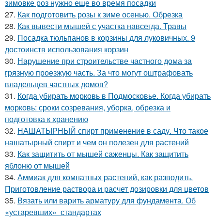
зимовке роз нужно еще во время посадки
27.
Как подготовить розы к зиме осенью. Обрезка
28.
Как вывести мышей с участка навсегда. Травы
29.
Посадка тюльпанов в корзины для луковичных. 9
достоинств использования корзин
30.
Нарушение при строительстве частного дома за
грязную проезжую часть. За что могут оштрафовать
владельцев частных домов?
31.
Когда убирать морковь в Подмосковье. Когда убирать
морковь: сроки созревания, уборка, обрезка и
подготовка к хранению
32.
НАШАТЫРНЫЙ спирт применение в саду. Что такое
нашатырный спирт и чем он полезен для растений
33.
Как защитить от мышей саженцы. Как защитить
яблоню от мышей
34.
Аммиак для комнатных растений, как разводить.
Приготовление раствора и расчет дозировки для цветов
35.
Вязать или варить арматуру для фундамента. Об
«устаревших» стандартах