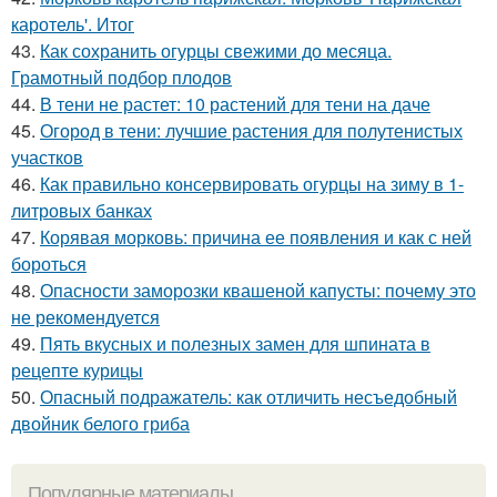
каротель'. Итог
43.
Как сохранить огурцы свежими до месяца.
Грамотный подбор плодов
44.
В тени не растет: 10 растений для тени на даче
45.
Огород в тени: лучшие растения для полутенистых
участков
46.
Как правильно консервировать огурцы на зиму в 1-
литровых банках
47.
Корявая морковь: причина ее появления и как с ней
бороться
48.
Опасности заморозки квашеной капусты: почему это
не рекомендуется
49.
Пять вкусных и полезных замен для шпината в
рецепте курицы
50.
Опасный подражатель: как отличить несъедобный
двойник белого гриба
Популярные материалы