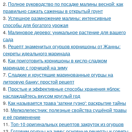
2.
Полное руководство по посадке малины весной: как
правильно сажать саженцы в открытый грунт
3.
Успешное размножение малины: интенсивные
способы для богатого урожая
4.
Малиновое дерево: уникальное растение для вашего
сада
5.
Рецепт знаменитых огурцов корнишоны от Жанны:
секреты идеального маринада
6.
Как приготовить корнишоны в кисло-сладком
маринаде с горчицей на зиму
7.
Сладкие и хрустящие маринованные огурцы на
литровую банку: простой рецепт
8.
Простые и эффективные способы хранения яблок:
наслаждайтесь вкусом круглый год
9.
Как называется трава 'заткни гузно': раскрытие тайны
10.
Мелколепестник: полезные свойства сушёной травы
и её применение
11.
Топ-10 оригинальных рецептов закруток из огурцов
12.
Готовим огурцы на зиму: основные рецепты и советы