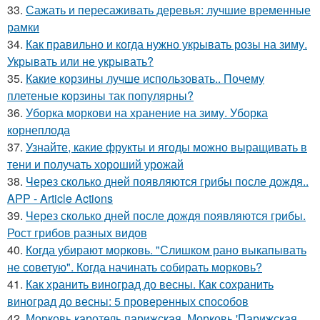
33.
Сажать и пересаживать деревья: лучшие временные
рамки
34.
Как правильно и когда нужно укрывать розы на зиму.
Укрывать или не укрывать?
35.
Какие корзины лучше использовать.. Почему
плетеные корзины так популярны?
36.
Уборка моркови на хранение на зиму. Уборка
корнеплода
37.
Узнайте, какие фрукты и ягоды можно выращивать в
тени и получать хороший урожай
38.
Через сколько дней появляются грибы после дождя..
APP - Article Actions
39.
Через сколько дней после дождя появляются грибы.
Рост грибов разных видов
40.
Когда убирают морковь. "Слишком рано выкапывать
не советую". Когда начинать собирать морковь?
41.
Как хранить виноград до весны. Как сохранить
виноград до весны: 5 проверенных способов
42.
Морковь каротель парижская. Морковь 'Парижская