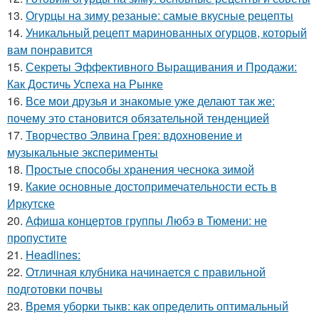
13.
Огурцы на зиму резаные: самые вкусные рецепты
14.
Уникальный рецепт маринованных огурцов, который
вам понравится
15.
Секреты Эффективного Выращивания и Продажи:
Как Достичь Успеха на Рынке
16.
Все мои друзья и знакомые уже делают так же:
почему это становится обязательной тенденцией
17.
Творчество Элвина Грея: вдохновение и
музыкальные эксперименты
18.
Простые способы хранения чеснока зимой
19.
Какие основные достопримечательности есть в
Иркутске
20.
Афиша концертов группы Любэ в Тюмени: не
пропустите
21.
Headlines:
22.
Отличная клубника начинается с правильной
подготовки почвы
23.
Время уборки тыкв: как определить оптимальный