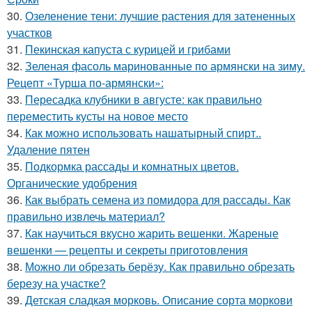
30.
Озеленение тени: лучшие растения для затененных
участков
31.
Пекинская капуста с курицей и грибами
32.
Зеленая фасоль маринованные по армянски на зиму.
Рецепт «Турша по-армянски»:
33.
Пересадка клубники в августе: как правильно
переместить кусты на новое место
34.
Как можно использовать нашатырный спирт..
Удаление пятен
35.
Подкормка рассады и комнатных цветов.
Органические удобрения
36.
Как выбрать семена из помидора для рассады. Как
правильно извлечь материал?
37.
Как научиться вкусно жарить вешенки. Жареные
вешенки — рецепты и секреты приготовления
38.
Можно ли обрезать берёзу. Как правильно обрезать
березу на участке?
39.
Детская сладкая морковь. Описание сорта моркови