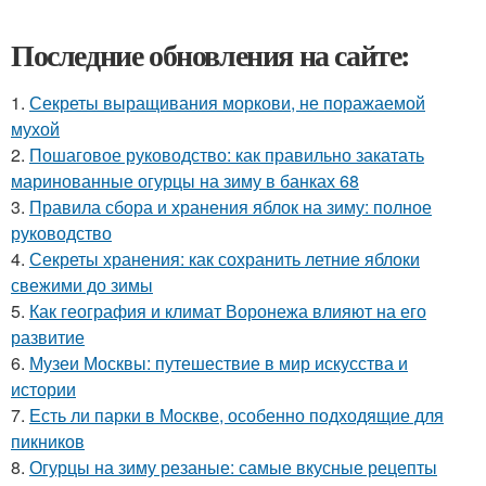
Последние обновления на сайте:
1.
Секреты выращивания моркови, не поражаемой
мухой
2.
Пошаговое руководство: как правильно закатать
маринованные огурцы на зиму в банках 68
3.
Правила сбора и хранения яблок на зиму: полное
руководство
4.
Секреты хранения: как сохранить летние яблоки
свежими до зимы
5.
Как география и климат Воронежа влияют на его
развитие
6.
Музеи Москвы: путешествие в мир искусства и
истории
7.
Есть ли парки в Москве, особенно подходящие для
пикников
8.
Огурцы на зиму резаные: самые вкусные рецепты