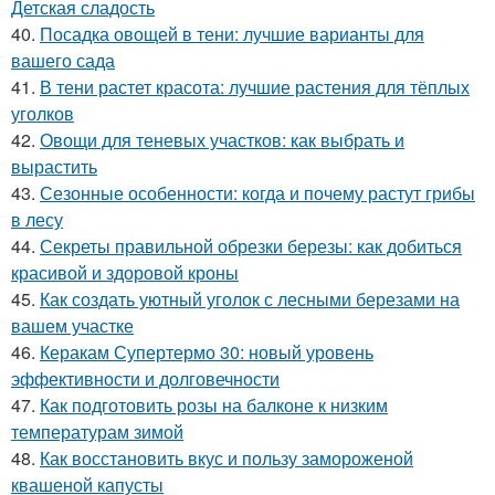
Детская сладость
40.
Посадка овощей в тени: лучшие варианты для
вашего сада
41.
В тени растет красота: лучшие растения для тёплых
уголков
42.
Овощи для теневых участков: как выбрать и
вырастить
43.
Сезонные особенности: когда и почему растут грибы
в лесу
44.
Секреты правильной обрезки березы: как добиться
красивой и здоровой кроны
45.
Как создать уютный уголок с лесными березами на
вашем участке
46.
Керакам Супертермо 30: новый уровень
эффективности и долговечности
47.
Как подготовить розы на балконе к низким
температурам зимой
48.
Как восстановить вкус и пользу замороженой
квашеной капусты