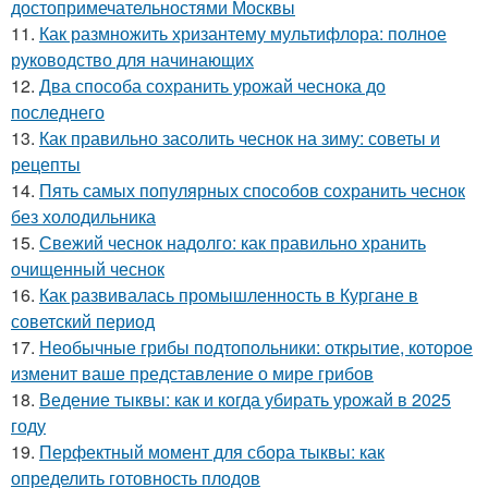
достопримечательностями Москвы
11.
Как размножить хризантему мультифлора: полное
руководство для начинающих
12.
Два способа сохранить урожай чеснока до
последнего
13.
Как правильно засолить чеснок на зиму: советы и
рецепты
14.
Пять самых популярных способов сохранить чеснок
без холодильника
15.
Свежий чеснок надолго: как правильно хранить
очищенный чеснок
16.
Как развивалась промышленность в Кургане в
советский период
17.
Необычные грибы подтопольники: открытие, которое
изменит ваше представление о мире грибов
18.
Ведение тыквы: как и когда убирать урожай в 2025
году
19.
Перфектный момент для сбора тыквы: как
определить готовность плодов