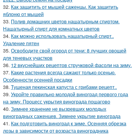
32.
Как защитить от мышей саженцы. Как защитить
яблоню от мышей
33.
Полив домашних цветов нашатырным спиртом.
Нашатырный спирт для комнатных цветов
34.
Как можно использовать нашатырный спирт..
Удаление пятен
35.
Освободите свой огород от тени: 8 лучших овощей
для теневых участков
36.
12 вкуснейших рецептов стручковой фасоли на зиму.
37.
Какие растения всегда сажают только осенью.
Особенности осенней посадки
38.
Тушеная пекинская капуста с грибами рецепт..
39.
Укройте правильно молодой виноград первого года
на зиму. Процесс укрытия винограда пошагово
40.
Зимнее хранение не вызревших молодых
виноградных саженцев. Зимнее укрытие винограда
41.
Как подготовить виноград к зиме. Осенняя обрезка
лозы в зависимости от возраста виноградника