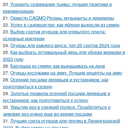
20.
Ускорить созревание тыквы: лучшие практики и
рекомендации
21.
Оркестр CAGMO Рязань: музыканты и дирижеры
22.
Успех в садоводстве: как яблони выросли из семян
23.
Выбор сортов огурцов для открытого грунта:
основные критерии
24.
Огурцы для каждого вкуса: топ-20 сортов 2024 года
25.
Как выбрать оптимальный день для уборки моркови в
2023 году
26.
Картошка из семян: как выращивать на даче
27.
Огурцы кусочками на зиму. Лучшие рецепты на зиму
28.
Осенние посадки деревьев и кустарников: как
подготовиться к сезону
29.
Золотые правила осенней посадки деревьев и
кустарников: как подготовиться к успеху
30.
Укрытие роз в средней полосе. Позаботиться о
зимовке роз нужно еще во время посадки
31.
Лучшие сорта огурцов для теплиц в Ленинградской
2022. Выбор семян на посадку