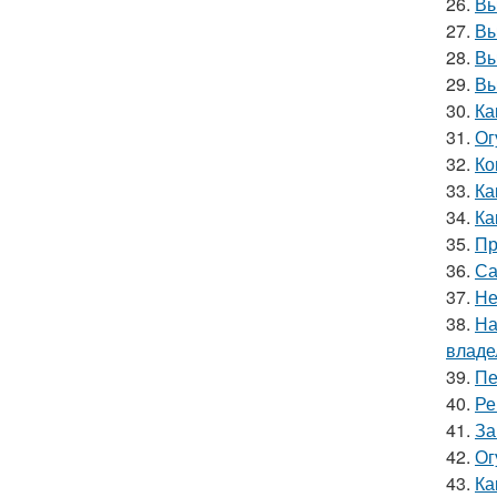
26.
Вы
27.
Вы
28.
Вы
29.
Вы
30.
Ка
31.
Ог
32.
Ко
33.
Ка
34.
Ка
35.
Пр
36.
Са
37.
Не
38.
На
владе
39.
Пе
40.
Ре
41.
За
42.
Ог
43.
Ка