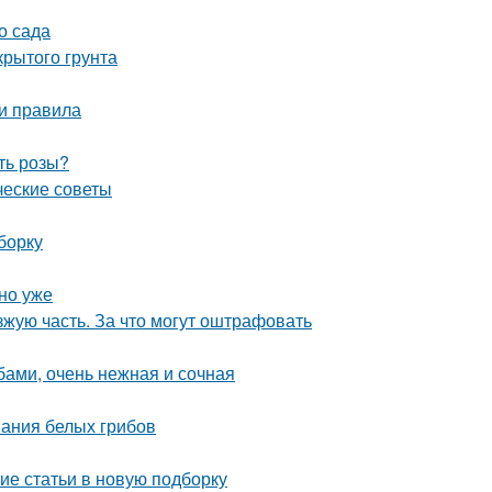
о сада
крытого грунта
 и правила
ть розы?
ческие советы
борку
но уже
зжую часть. За что могут оштрафовать
бами, очень нежная и сочная
вания белых грибов
ие статьи в новую подборку