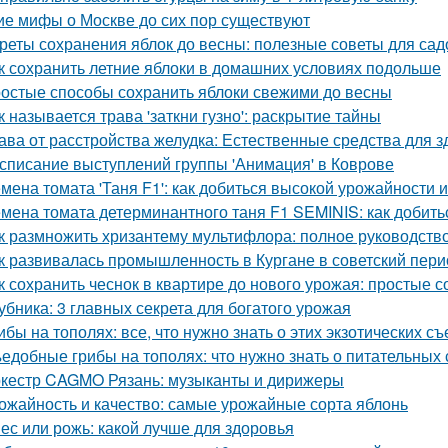
ие мифы о Москве до сих пор существуют
реты сохранения яблок до весны: полезные советы для са
к сохранить летние яблоки в домашних условиях подольше
остые способы сохранить яблоки свежими до весны
к называется трава 'заткни гузно': раскрытие тайны
ава от расстройства желудка: Естественные средства для
списание выступлений группы 'Анимация' в Коврове
мена томата 'Таня F1': как добиться высокой урожайности 
мена томата детерминантного таня F1 SEMINIS: как добить
к размножить хризантему мультифлора: полное руководств
к развивалась промышленность в Кургане в советский пери
к сохранить чеснок в квартире до нового урожая: простые 
убника: 3 главных секрета для богатого урожая
ибы на тополях: все, что нужно знать о этих экзотических с
едобные грибы на тополях: что нужно знать о питательных 
кестр CAGMO Рязань: музыканты и дирижеры
ожайность и качество: самые урожайные сорта яблонь
ес или рожь: какой лучше для здоровья