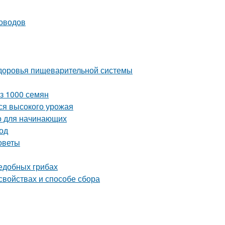
доводов
 здоровья пищеварительной системы
из 1000 семян
ся высокого урожая
о для начинающих
од
советы
ъедобных грибах
свойствах и способе сбора