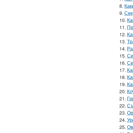
8.
Как
9.
Сек
10.
Ка
11.
Пр
12.
Ка
13.
Тр
14.
Ра
15.
Се
16.
Се
17.
Ка
18.
Ка
19.
Ка
20.
Кл
21.
Гр
22.
Съ
23.
Ор
24.
Ур
25.
Ов