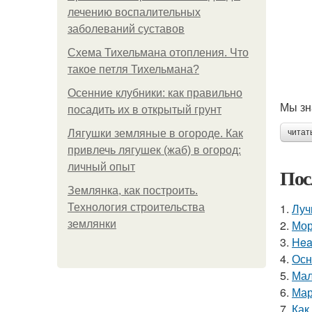
лечению воспалительных
заболеваний суставов
Схема Тихельмана отопления. Что
такое петля Тихельмана?
Осенние клубники: как правильно
Мы зн
посадить их в открытый грунт
Лягушки земляные в огороде. Как
читат
привлечь лягушек (жаб) в огород:
личный опыт
Пос
Землянка, как построить.
1.
Луч
Технология строительства
2.
Мор
землянки
3.
Hea
4.
Осн
5.
Мал
6.
Мар
7.
Как