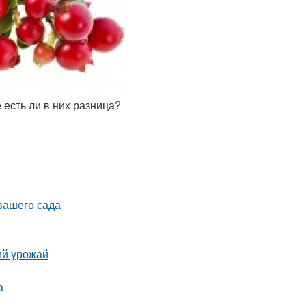
 есть ли в них разница?
 вашего сада
ий урожай
а