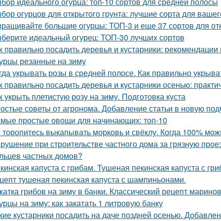
бор идеального огурца: топ-10 сортов для средней полосы
бор огурцов для открытого грунта: лучшие сорта для вашег
ращивайте большие огурцы: ТОП-3 и еще 37 сортов для от
берите идеальный огурец: ТОП-30 лучших сортов
к правильно посадить деревья и кустарники: рекомендации
урцы резанные на зиму
гда укрывать розы в средней полосе. Как правильно укрыва
к правильно посадить деревья и кустарники осенью: практи
к укрыть плетистую розу на зиму. Подготовка куста
остые советы от агронома. Добавление статьи в новую под
мые простые овощи для начинающих: топ-10
 торопитесь выкапывать морковь и свёклу. Когда 100% мож
рушение при строительстве частного дома за грязную прое
льцев частных домов?
кинская капуста с грибам. Тушеная пекинская капуста с гри
цепт тушеная пекинская капуста с шампиньонами.
катка грибов на зиму в банки. Классический рецепт марино
урцы на зиму: как закатать 1 литровую банку
кие кустарники посадить на даче поздней осенью. Добавлен