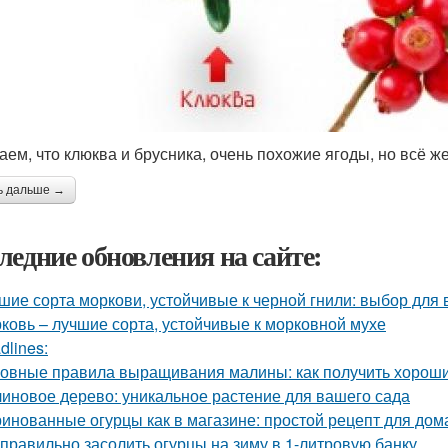
аем, что клюква и брусника, очень похожие ягоды, но всё же
ь дальше →
ледние обновления на сайте:
шие сорта моркови, устойчивые к черной гнили: выбор для
ковь – лучшие сорта, устойчивые к морковной мухе
dlines:
овные правила выращивания малины: как получить хорош
иновое дерево: уникальное растение для вашего сада
инованные огурцы как в магазине: простой рецепт для дом
 правильно засолить огурцы на зиму в 1-литровую банку