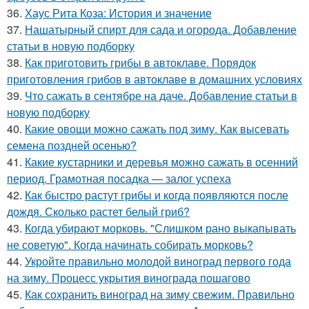
36.
Хаус Рита Коза: История и значение
37.
Нашатырный спирт для сада и огорода. Добавление
статьи в новую подборку
38.
Как приготовить грибы в автоклаве. Порядок
приготовления грибов в автоклаве в домашних условиях
39.
Что сажать в сентябре на даче. Добавление статьи в
новую подборку
40.
Какие овощи можно сажать под зиму. Как высевать
семена поздней осенью?
41.
Какие кустарники и деревья можно сажать в осенний
период. Грамотная посадка — залог успеха
42.
Как быстро растут грибы и когда появляются после
дождя. Сколько растет белый гриб?
43.
Когда убирают морковь. "Слишком рано выкапывать
не советую". Когда начинать собирать морковь?
44.
Укройте правильно молодой виноград первого года
на зиму. Процесс укрытия винограда пошагово
45.
Как сохранить виноград на зиму свежим. Правильно