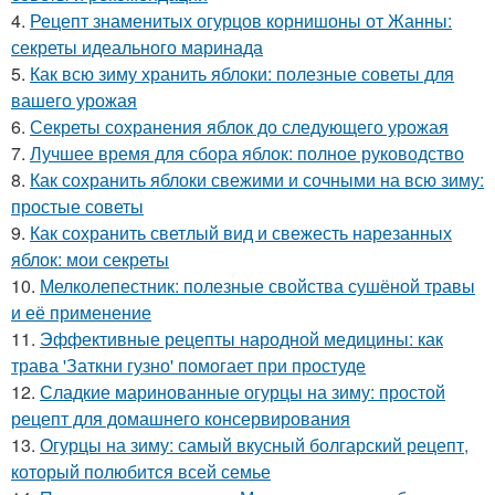
4.
Рецепт знаменитых огурцов корнишоны от Жанны:
секреты идеального маринада
5.
Как всю зиму хранить яблоки: полезные советы для
вашего урожая
6.
Секреты сохранения яблок до следующего урожая
7.
Лучшее время для сбора яблок: полное руководство
8.
Как сохранить яблоки свежими и сочными на всю зиму:
простые советы
9.
Как сохранить светлый вид и свежесть нарезанных
яблок: мои секреты
10.
Мелколепестник: полезные свойства сушёной травы
и её применение
11.
Эффективные рецепты народной медицины: как
трава 'Заткни гузно' помогает при простуде
12.
Сладкие маринованные огурцы на зиму: простой
рецепт для домашнего консервирования
13.
Огурцы на зиму: самый вкусный болгарский рецепт,
который полюбится всей семье