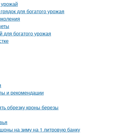
ь урожай
грядок для богатого урожая
околения
веты
й для богатого урожая
стке
я
пы и рекомендации
ять обрезку кроны березы
вья
шоны на зиму на 1 литровую банку