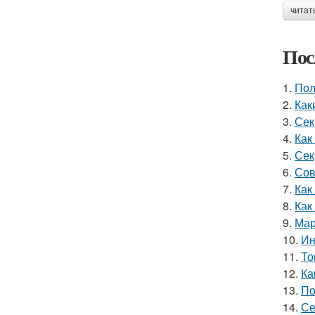
читат
Пос
1.
Пол
2.
Как
3.
Сек
4.
Как
5.
Сек
6.
Сов
7.
Как
8.
Как
9.
Мар
10.
Ин
11.
То
12.
Ка
13.
По
14.
Се