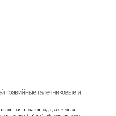
ей гравийные галечниковые и.
 осадочная горная порода , сложенная
ов размером 1-10 мм ), образовавшихся в