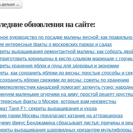
ь дальше →
ледние обновления на сайте:
ное руководство по посадке малины весной: как правильно
ие интересные факты о московских парках и садах
реты выращивания ремонтантной малины: как собрать дво
 приготовить корнишоны в кисло-сладком маринаде с горчи
реты хранения яблок и груш для здоровья и экономии
еты, как сохранить яблоки до весны: простые способы и се
 сохранить яблоки свежими до весны: советы по хранению
 мелколепестник канадский помогает заткнуть гузно: народ
инуем маленькие огурчики на зиму: простой рецепт хрустя
тересные факты о Москве, которые вам неизвестны
мат Таня F1: секреты выращивания и ухода
кие парки Москвы предлагают катание на аттракционах
чему фикус Бенджамина сбрасывает листья: причины и ре
креты выращивания шаровидных хризантем мультифлоры: 