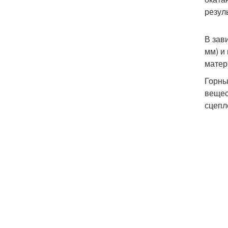
резул
В зав
мм) и
матер
Горны
вещес
сцепл