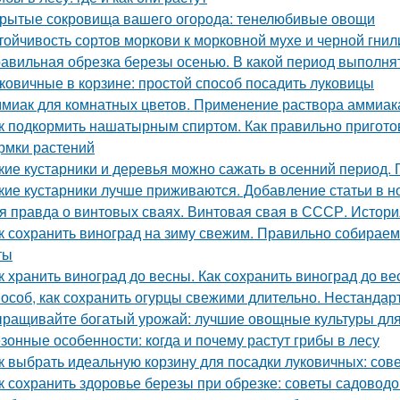
рытые сокровища вашего огорода: тенелюбивые овощи
тойчивость сортов моркови к морковной мухе и черной гнил
авильная обрезка березы осенью. В какой период выполня
ковичные в корзине: простой способ посадить луковицы
миак для комнатных цветов. Применение раствора аммиака
к подкормить нашатырным спиртом. Как правильно пригото
рмки растений
кие кустарники и деревья можно сажать в осенний период. 
кие кустарники лучше приживаются. Добавление статьи в н
я правда о винтовых сваях. Винтовая свая в СССР. Истор
к сохранить виноград на зиму свежим. Правильно собираем
ты
к хранить виноград до весны. Как сохранить виноград до в
особ, как сохранить огурцы свежими длительно. Нестанда
ращивайте богатый урожай: лучшие овощные культуры для
зонные особенности: когда и почему растут грибы в лесу
к выбрать идеальную корзину для посадки луковичных: сов
к сохранить здоровье березы при обрезке: советы садоводо