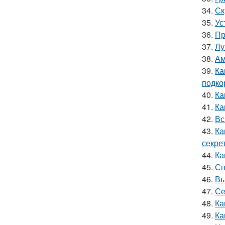
34.
Ск
35.
Ус
36.
Пр
37.
Лу
38.
Ам
39.
Ка
подко
40.
Ка
41.
Ка
42.
Вс
43.
Ка
секре
44.
Ка
45.
Сп
46.
Вы
47.
Се
48.
Ка
49.
Ка