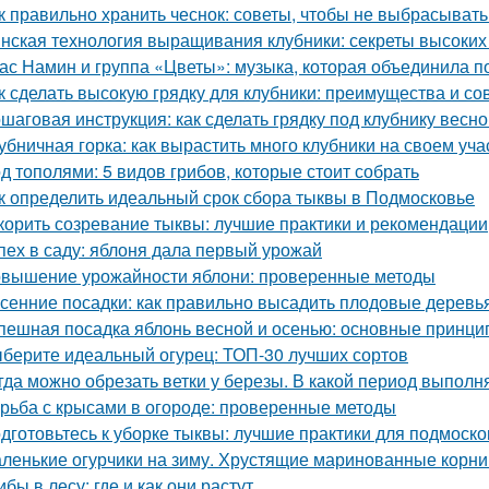
к правильно хранить чеснок: советы, чтобы не выбрасыват
нская технология выращивания клубники: секреты высоких 
ас Намин и группа «Цветы»: музыка, которая объединила п
к сделать высокую грядку для клубники: преимущества и со
шаговая инструкция: как сделать грядку под клубнику весно
убничная горка: как вырастить много клубники на своем уча
д тополями: 5 видов грибов, которые стоит собрать
к определить идеальный срок сбора тыквы в Подмосковье
корить созревание тыквы: лучшие практики и рекомендации
пех в саду: яблоня дала первый урожай
вышение урожайности яблони: проверенные методы
сенние посадки: как правильно высадить плодовые деревь
пешная посадка яблонь весной и осенью: основные принци
берите идеальный огурец: ТОП-30 лучших сортов
гда можно обрезать ветки у березы. В какой период выполн
рьба с крысами в огороде: проверенные методы
дготовьтесь к уборке тыквы: лучшие практики для подмоско
ленькие огурчики на зиму. Хрустящие маринованные корни
ибы в лесу: где и как они растут