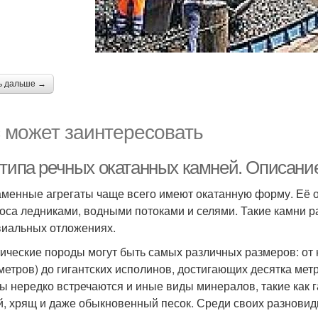
ь дальше →
 может заинтересовать
 типа речных окатанных камней. Описани
аменные агрегаты чаще всего имеют окатанную форму. Её 
оса ледниками, водными потоками и селями. Такие камни 
иальных отложениях.
ические породы могут быть самых различных размеров: от н
метров) до гигантских исполинов, достигающих десятка мет
ы нередко встречаются и иные виды минералов, такие как га
й, хрящ и даже обыкновенный песок. Среди своих разнов