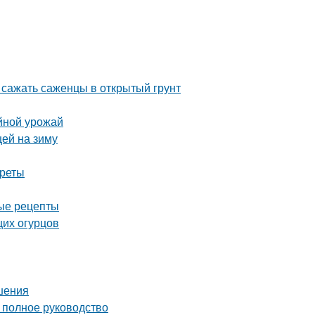
 сажать саженцы в открытый грунт
йной урожай
цей на зиму
креты
ные рецепты
щих огурцов
шения
полное руководство