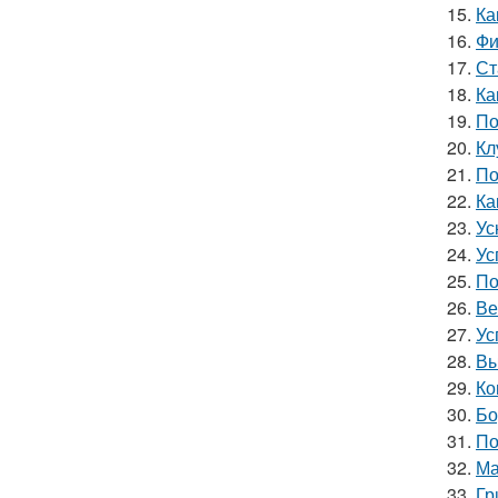
15.
Ка
16.
Фи
17.
Ст
18.
Ка
19.
По
20.
Кл
21.
По
22.
Ка
23.
Ус
24.
Ус
25.
По
26.
Ве
27.
Ус
28.
Вы
29.
Ко
30.
Бо
31.
По
32.
Ма
33.
Гр