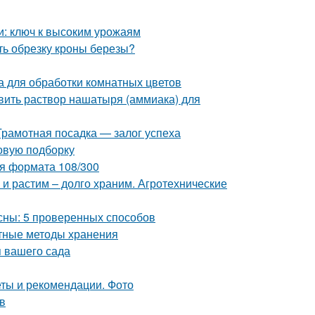
и: ключ к высоким урожаям
ть обрезку кроны березы?
 для обработки комнатных цветов
вить раствор нашатыря (аммиака) для
Грамотная посадка — залог успеха
овую подборку
ия формата 108/300
 и растим – долго храним. Агротехнические
есны: 5 проверенных способов
ртные методы хранения
 вашего сада
еты и рекомендации. Фото
в