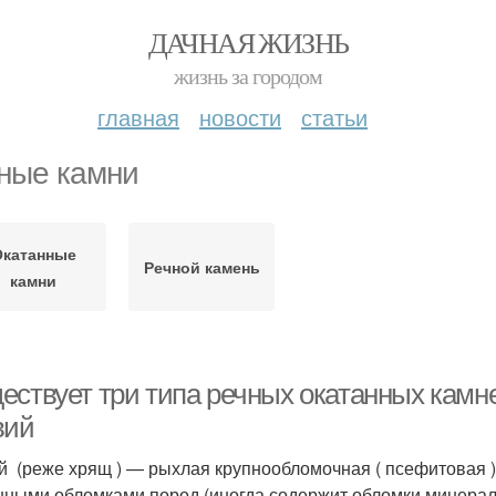
ДАЧНАЯ ЖИЗНЬ
жизнь за городом
главная
новости
статьи
ные камни
Окатанные
Речной камень
камни
ествует три типа речных окатанных камн
вий
ий (реже хрящ ) — рыхлая крупнообломочная ( псефитовая )
нными обломками пород (иногда содержит обломки минерал