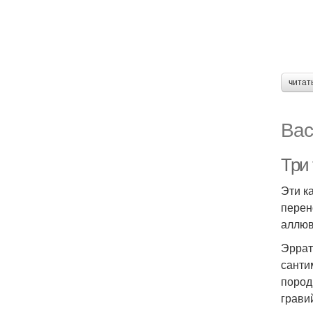
читат
Вас
Три
Эти к
перен
аллюв
Эррат
санти
пород
грави