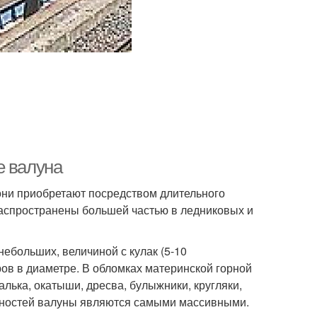
е валуна
они приобретают посредством длительного
распространены большей частью в ледниковых и
ебольших, величиной с кулак (5-10
ров в диаметре. В обломках материнской горной
лька, окатыши, дресва, булыжники, кругляки,
идностей валуны являются самыми массивными.