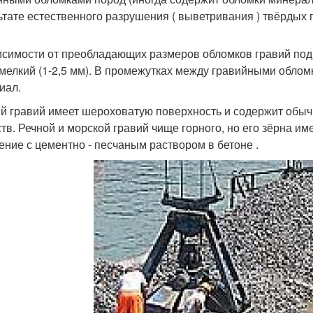
ьтате естественного разрушения ( выветривания ) твёрдых 
исимости от преобладающих размеров обломков гравий подра
 мелкий (1-2,5 мм). В промежутках между гравийными обло
иал.
й гравий имеет шероховатую поверхность и содержит обычн
тв. Речной и морской гравий чище горного, но его зёрна им
ение с цементно - песчаным раствором в бетоне .