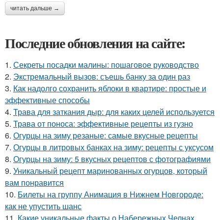
читать дальше →
Последние обновления на сайте:
1.
Секреты посадки малины: пошаговое руководство
2.
Экстремальный вызов: съешь банку за один раз
3.
Как надолго сохранить яблоки в квартире: простые и
эффективные способы
4.
Трава для заткания дыр: для каких целей используется
5.
Трава от поноса: эффективные рецепты из гузно
6.
Огурцы на зиму резаные: самые вкусные рецепты
7.
Огурцы в литровых банках на зиму: рецепты с уксусом
8.
Огурцы на зиму: 5 вкусных рецептов с фотографиями
9.
Уникальный рецепт маринованных огурцов, который
вам понравится
10.
Билеты на группу Анимация в Нижнем Новгороде:
как не упустить шанс
11.
Какие уникальные факты о Набережных Челнах