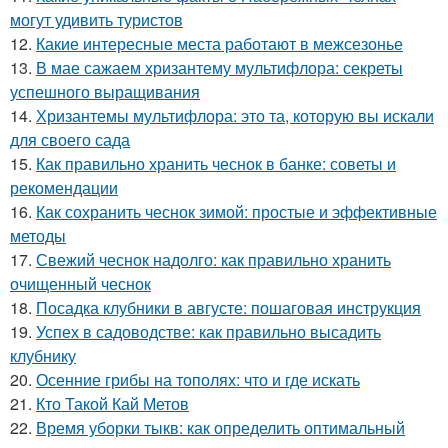
могут удивить туристов
12.
Какие интересные места работают в межсезонье
13.
В мае сажаем хризантему мультифлора: секреты
успешного выращивания
14.
Хризантемы мультифлора: это та, которую вы искали
для своего сада
15.
Как правильно хранить чеснок в банке: советы и
рекомендации
16.
Как сохранить чеснок зимой: простые и эффективные
методы
17.
Свежий чеснок надолго: как правильно хранить
очищенный чеснок
18.
Посадка клубники в августе: пошаговая инструкция
19.
Успех в садоводстве: как правильно высадить
клубнику
20.
Осенние грибы на тополях: что и где искать
21.
Кто Такой Кай Метов
22.
Время уборки тыкв: как определить оптимальный