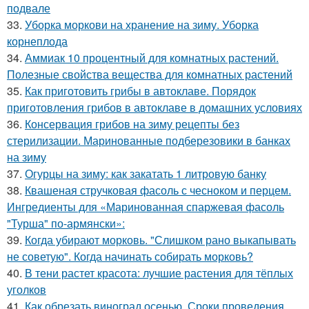
подвале
33.
Уборка моркови на хранение на зиму. Уборка
корнеплода
34.
Аммиак 10 процентный для комнатных растений.
Полезные свойства вещества для комнатных растений
35.
Как приготовить грибы в автоклаве. Порядок
приготовления грибов в автоклаве в домашних условиях
36.
Консервация грибов на зиму рецепты без
стерилизации. Маринованные подберезовики в банках
на зиму
37.
Огурцы на зиму: как закатать 1 литровую банку
38.
Квашеная стручковая фасоль с чесноком и перцем.
Ингредиенты для «Маринованная спаржевая фасоль
"Турша" по-армянски»:
39.
Когда убирают морковь. "Слишком рано выкапывать
не советую". Когда начинать собирать морковь?
40.
В тени растет красота: лучшие растения для тёплых
уголков
41.
Как обрезать виноград осенью. Сроки проведения