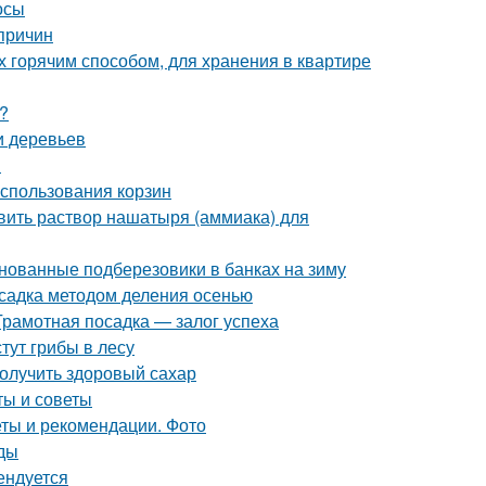
осы
причин
х горячим способом, для хранения в квартире
?
и деревьев
и
использования корзин
вить раствор нашатыря (аммиака) для
нованные подберезовики в банках на зиму
садка методом деления осенью
Грамотная посадка — залог успеха
стут грибы в лесу
олучить здоровый сахар
ты и советы
еты и рекомендации. Фото
иды
ендуется