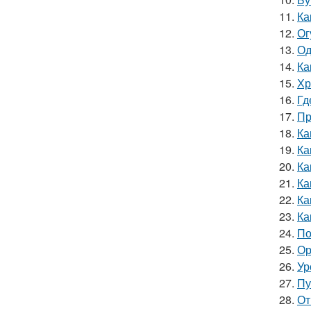
11.
Ка
12.
Ог
13.
Од
14.
Ка
15.
Хр
16.
Гд
17.
Пр
18.
Ка
19.
Ка
20.
Ка
21.
Ка
22.
Ка
23.
Ка
24.
По
25.
Ор
26.
Ур
27.
Пу
28.
От