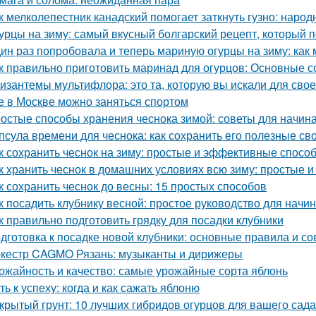
к мелколепестник канадский помогает заткнуть гузно: наро
урцы на зиму: самый вкусный болгарский рецепт, который 
ин раз попробовала и теперь мариную огурцы на зиму: как
к правильно приготовить маринад для огурцов: Основные с
изантемы мультифлора: это та, которую вы искали для свое
е в Москве можно заняться спортом
остые способы хранения чеснока зимой: советы для начи
псула времени для чеснока: как сохранить его полезные св
к сохранить чеснок на зиму: простые и эффективные спосо
к хранить чеснок в домашних условиях всю зиму: простые
к сохранить чеснок до весны: 15 простых способов
к посадить клубнику весной: простое руководство для нач
к правильно подготовить грядку для посадки клубники
дготовка к посадке новой клубники: основные правила и со
кестр CAGMO Рязань: музыканты и дирижеры
ожайность и качество: самые урожайные сорта яблонь
ть к успеху: когда и как сажать яблоню
крытый грунт: 10 лучших гибридов огурцов для вашего сада