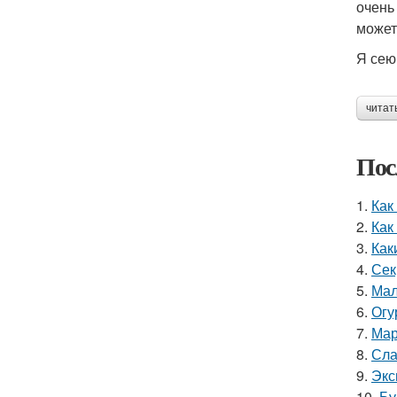
очень
может 
Я сею
читат
Пос
1.
Как
2.
Как
3.
Как
4.
Сек
5.
Мал
6.
Огу
7.
Мар
8.
Сла
9.
Экс
10.
Бу