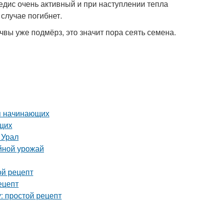
едис очень активный и при наступлении тепла
 случае погибнет.
вы уже подмёрз, это значит пора сеять семена.
я начинающих
ющих
 Урал
йной урожай
ой рецепт
ецепт
: простой рецепт