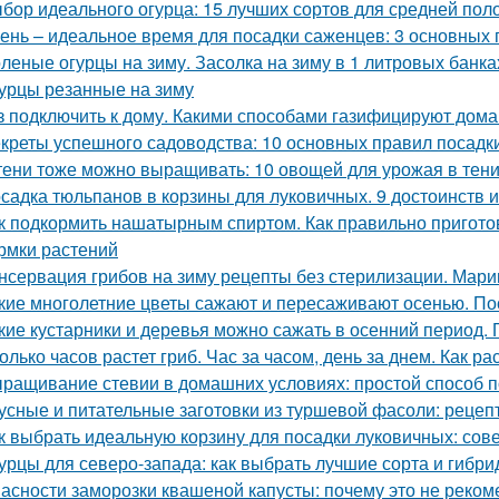
бор идеального огурца: 15 лучших сортов для средней пол
ень – идеальное время для посадки саженцев: 3 основных 
леные огурцы на зиму. Засолка на зиму в 1 литровых банка
урцы резанные на зиму
з подключить к дому. Какими способами газифицируют дома
креты успешного садоводства: 10 основных правил посадк
тени тоже можно выращивать: 10 овощей для урожая в тен
садка тюльпанов в корзины для луковичных. 9 достоинств 
к подкормить нашатырным спиртом. Как правильно пригото
рмки растений
нсервация грибов на зиму рецепты без стерилизации. Мари
кие многолетние цветы сажают и пересаживают осенью. По
кие кустарники и деревья можно сажать в осенний период. 
олько часов растет гриб. Час за часом, день за днем. Как ра
ращивание стевии в домашних условиях: простой способ п
усные и питательные заготовки из туршевой фасоли: рецеп
к выбрать идеальную корзину для посадки луковичных: сов
урцы для северо-запада: как выбрать лучшие сорта и гибр
асности заморозки квашеной капусты: почему это не реком