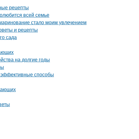
дные рецепты
полюбится всей семье
 маринование стало моим увлечением
оветы и рецепты
го сада
нающих
ойства на долгие годы
бы
 и эффективные способы
инающих
веты