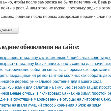
 важно, чтобы после заморозка не было потепления. Ведь р
пойти в рост. А нам этого не нужно, поскольку редис в этом
 семена редиски после первых заморозков верхний слой поч
ь дальше →
ледние обновления на сайте:
 выращивать малину с максимальной прибылью: советы дл
 вырастить малину без лишних хлопот: советы для начина
ие исторические события связаны с Пермью как воротами в
реты выращивания ремонтантной малины: как собрать дво
иновое дерево: уникальное растение для вашего сада
рцы кубиками для салатов на зиму без стерилизации: прост
инованные огурцы в 1-литровых банках на зиму: простой р
дкие и хрустящие маринованные огурцы на литровую банку
перты назвали лучший способ хранения яблок на зиму
мага и солома: неожиданная пара