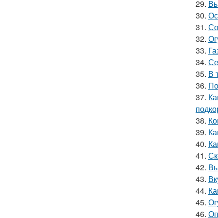
29.
Вы
30.
Ос
31.
Со
32.
Ог
33.
Га
34.
Се
35.
В 
36.
По
37.
Ка
подко
38.
Ко
39.
Ка
40.
Ка
41.
Ск
42.
Вы
43.
Вк
44.
Ка
45.
Ог
46.
Оп