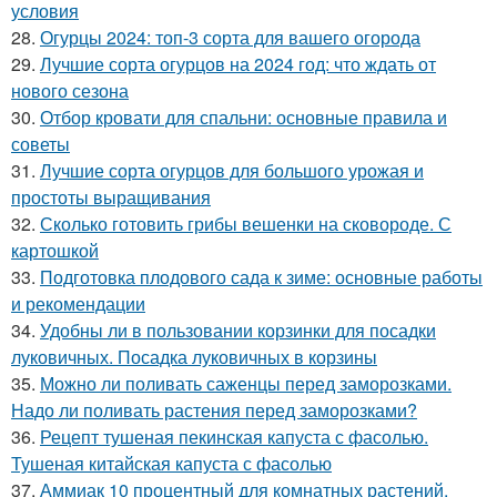
условия
28.
Огурцы 2024: топ-3 сорта для вашего огорода
29.
Лучшие сорта огурцов на 2024 год: что ждать от
нового сезона
30.
Отбор кровати для спальни: основные правила и
советы
31.
Лучшие сорта огурцов для большого урожая и
простоты выращивания
32.
Сколько готовить грибы вешенки на сковороде. С
картошкой
33.
Подготовка плодового сада к зиме: основные работы
и рекомендации
34.
Удобны ли в пользовании корзинки для посадки
луковичных. Посадка луковичных в корзины
35.
Можно ли поливать саженцы перед заморозками.
Надо ли поливать растения перед заморозками?
36.
Рецепт тушеная пекинская капуста с фасолью.
Тушеная китайская капуста с фасолью
37.
Аммиак 10 процентный для комнатных растений.