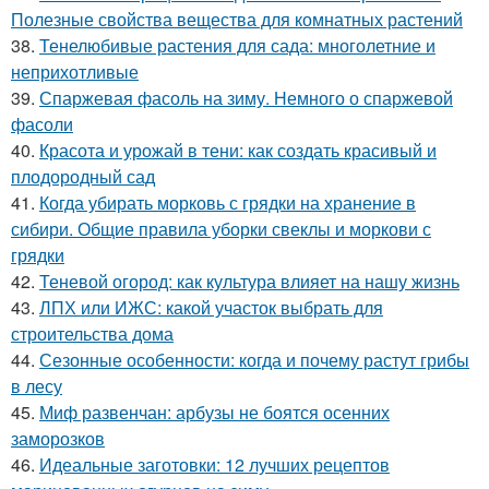
Полезные свойства вещества для комнатных растений
38.
Тенелюбивые растения для сада: многолетние и
неприхотливые
39.
Спаржевая фасоль на зиму. Немного о спаржевой
фасоли
40.
Красота и урожай в тени: как создать красивый и
плодородный сад
41.
Когда убирать морковь с грядки на хранение в
сибири. Общие правила уборки свеклы и моркови с
грядки
42.
Теневой огород: как культура влияет на нашу жизнь
43.
ЛПХ или ИЖС: какой участок выбрать для
строительства дома
44.
Сезонные особенности: когда и почему растут грибы
в лесу
45.
Миф развенчан: арбузы не боятся осенних
заморозков
46.
Идеальные заготовки: 12 лучших рецептов