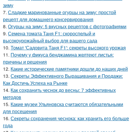
зиму
7.
Сладкие маринованные огурцы на зиму: простой
рецепт для домашнего консервирования
8.
Огурцы на зиму: 5 вкусных рецептов с фотографиями
9.
Семена томата Таня F1: скороспелый и
высокоурожайный выбор для вашего сада
10.
Томат 'Садовита Таня F1': секреты высокого урожая
11.
Почему у фикуса бенджамина желтеют листья:
причины и решения
12.
Какие исторические памятники дошли до наших дней
13.
Секреты Эффективного Выращивания и Продажи:
Как Достичь Успеха на Рынке
14.
Как сохранить чеснок до весны: 7 эффективных
методов
15.
Какие музеи Ульяновска считаются обязательными
для посещения
16.
Секреты сохранения чеснока: как хранить его больше
года