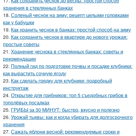
17.
Как сохранить чеснок до весны: простой способ
хранения в стеклянных банках
18.
Соленый чеснок на зиму: рецепт целыми головками
как у бабушки
19.
Как хранить чеснок в банках: простой способ на зиму
20.
Как сохранить чеснок в квартире до нового урожая:
простые советы
21.
Хранение чеснока в стеклянных банках: советы и
рекомендации
22.
Полный гид по подготовке почвы и посадке клубники:
как вырастить сочную ягоду
23.
Как сделать грядку для клубники: подробный
инструктаж
24.
Открытие для грибников: топ 5 съедобных грибов в
тополёвых посадках
25.
ГРИБЫ за 30 МИНУТ: быстро, вкусно и полезно
26.
Урожай тыквы: как и когда убирать для долгосрочного
хранения
27.
Сажать яблони весной: рекомендуемые сроки и