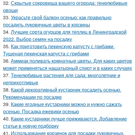
32.
Скрытые сокровища вашего огорода: тенелюбивые
овощи
33.
Украсьте свой балкон осенью: как правильно
посадить луковичные цветы в корзины
34.
Лучшие сорта огурцов для теплиц в Ленинградской
2022. Выбор семян на посадку
35.
Как приготовить пекинскую капусту с грибами.
Тушеная пекинская капуста с грибами
36.
Аммиак поливать комнатные цветы. Для каких цветов
может применяться нашатырный спирт и в каких случаях
37.
Тенелюбивые растения для сада: многолетние и
неприхотливые
38.
Какой декоративный кустарник посадить осенью.
Рекомендации по посадке
39.
Какие ягодные кустарники можно и нужно сажать
осенью. Посадка ежевики осенью
40.
Какие кустарники лучше приживаются. Добавление
статьи в новую подборку
41.
Использование корзинок для посадки луковичных.