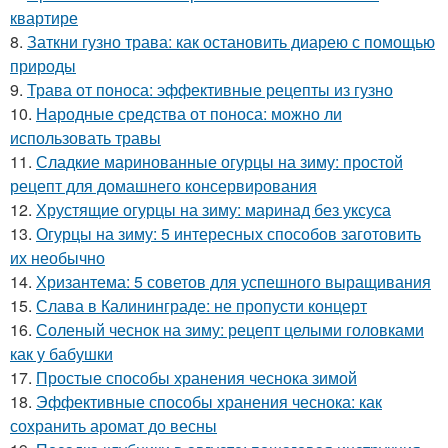
квартире
8.
Заткни гузно трава: как остановить диарею с помощью
природы
9.
Трава от поноса: эффективные рецепты из гузно
10.
Народные средства от поноса: можно ли
использовать травы
11.
Сладкие маринованные огурцы на зиму: простой
рецепт для домашнего консервирования
12.
Хрустящие огурцы на зиму: маринад без уксуса
13.
Огурцы на зиму: 5 интересных способов заготовить
их необычно
14.
Хризантема: 5 советов для успешного выращивания
15.
Слава в Калининграде: не пропусти концерт
16.
Соленый чеснок на зиму: рецепт целыми головками
как у бабушки
17.
Простые способы хранения чеснока зимой
18.
Эффективные способы хранения чеснока: как
сохранить аромат до весны