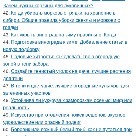
Зачем нужны корзины для луковичных?
42.
Когда убирать морковь с грядки на хранение в
сибири. Общие правила уборки свеклы и моркови с
грядки
43.
Как укрыть виноград на зиму правильно. Когда
44.
Подготовка винограда к зиме. Добавление статьи в
новую подборку
45.
Садовые хитрости: как сделать свою огородную
зоной в тени забора
46.
Создайте тенистый уголок на даче: лучшие растения
для тени
47.
В тени и цветущие: лучшие огородные культуры для
затененных участков
48.
Устойчива ли кукуруза к заморозкам осенью: миф или
реальность
49.
Искусство приготовления ножек вешенок: вкусное
удовольствие или опасный подвиг
50.
Боровик или ложный белый гриб: как не путаться при