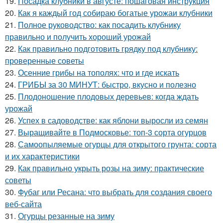
19.
Посадка клубники в августе: пошаговая инструкция
20.
Как я каждый год собираю богатые урожаи клубники
21.
Полное руководство: как посадить клубнику
правильно и получить хороший урожай
22.
Как правильно подготовить грядку под клубнику:
проверенные советы
23.
Осенние грибы на тополях: что и где искать
24.
ГРИБЫ за 30 МИНУТ: быстро, вкусно и полезно
25.
Плодоношение плодовых деревьев: когда ждать
урожай
26.
Успех в садоводстве: как яблони выросли из семян
27.
Выращивайте в Подмосковье: топ-3 сорта огурцов
28.
Самоопыляемые огурцы для открытого грунта: сорта
и их характеристики
29.
Как правильно укрыть розы на зиму: практические
советы
30.
Фубаг или Ресана: что выбрать для создания своего
веб-сайта
31.
Огурцы резанные на зиму