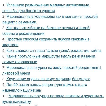
1.
Успешное размножение малины: интенсивные
способы для богатого урожая
2.
Маринованные корнишоны как в магазине: простой
рецепт с семенами
3.
Как хранить яблоки на балконе осенью и зимой:
советы и рекомендации
4.
Простые способы сохранить яблоки свежими в
квартире
5.
Как называется трава 'заткни гузно': раскрытие тайны
6.
Какие прогулочные маршруты вдоль реки Казанки
самые живописные
7.
Маринованные огурцы на зиму: простой рецепт для 1
литровой банки
8.
Хрустящие огурцы на зиму: маринад без уксуса
9.
Лет 20 назад нашла рецепт для мамы: как это
изменило нашу жизнь
10.
Маринованные огурцы на зиму: секреты и рецепты от
кухни наизнанку