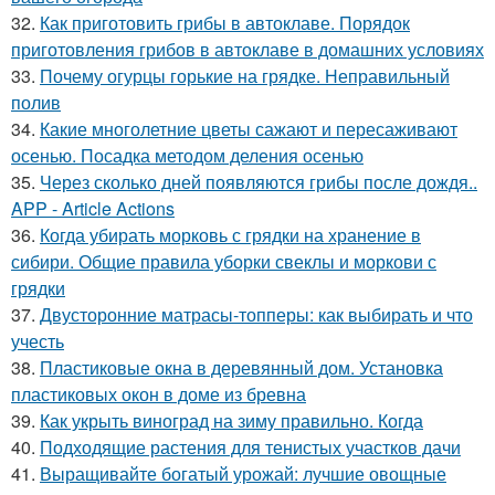
32.
Как приготовить грибы в автоклаве. Порядок
приготовления грибов в автоклаве в домашних условиях
33.
Почему огурцы горькие на грядке. Неправильный
полив
34.
Какие многолетние цветы сажают и пересаживают
осенью. Посадка методом деления осенью
35.
Через сколько дней появляются грибы после дождя..
APP - Article Actions
36.
Когда убирать морковь с грядки на хранение в
сибири. Общие правила уборки свеклы и моркови с
грядки
37.
Двусторонние матрасы-топперы: как выбирать и что
учесть
38.
Пластиковые окна в деревянный дом. Установка
пластиковых окон в доме из бревна
39.
Как укрыть виноград на зиму правильно. Когда
40.
Подходящие растения для тенистых участков дачи
41.
Выращивайте богатый урожай: лучшие овощные