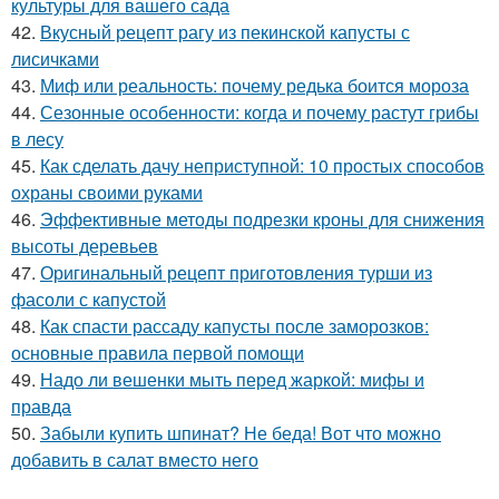
культуры для вашего сада
42.
Вкусный рецепт рагу из пекинской капусты с
лисичками
43.
Миф или реальность: почему редька боится мороза
44.
Сезонные особенности: когда и почему растут грибы
в лесу
45.
Как сделать дачу неприступной: 10 простых способов
охраны своими руками
46.
Эффективные методы подрезки кроны для снижения
высоты деревьев
47.
Оригинальный рецепт приготовления турши из
фасоли с капустой
48.
Как спасти рассаду капусты после заморозков:
основные правила первой помощи
49.
Надо ли вешенки мыть перед жаркой: мифы и
правда
50.
Забыли купить шпинат? Не беда! Вот что можно
добавить в салат вместо него