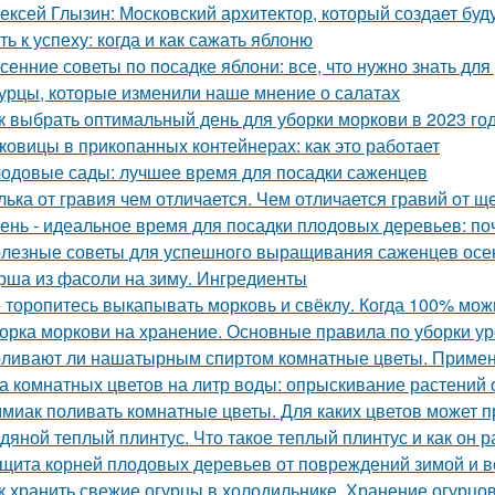
ексей Глызин: Московский архитектор, который создает бу
ть к успеху: когда и как сажать яблоню
сенние советы по посадке яблони: все, что нужно знать д
урцы, которые изменили наше мнение о салатах
к выбрать оптимальный день для уборки моркови в 2023 го
ковицы в прикопанных контейнерах: как это работает
одовые сады: лучшее время для посадки саженцев
лька от гравия чем отличается. Чем отличается гравий от щ
ень - идеальное время для посадки плодовых деревьев: поч
лезные советы для успешного выращивания саженцев осе
рша из фасоли на зиму. Ингредиенты
 торопитесь выкапывать морковь и свёклу. Когда 100% мож
орка моркови на хранение. Основные правила по уборки у
ливают ли нашатырным спиртом комнатные цветы. Примен
а комнатных цветов на литр воды: опрыскивание растений 
миак поливать комнатные цветы. Для каких цветов может п
дяной теплый плинтус. Что такое теплый плинтус и как он р
щита корней плодовых деревьев от повреждений зимой и 
к хранить свежие огурцы в холодильнике. Хранение огурцо