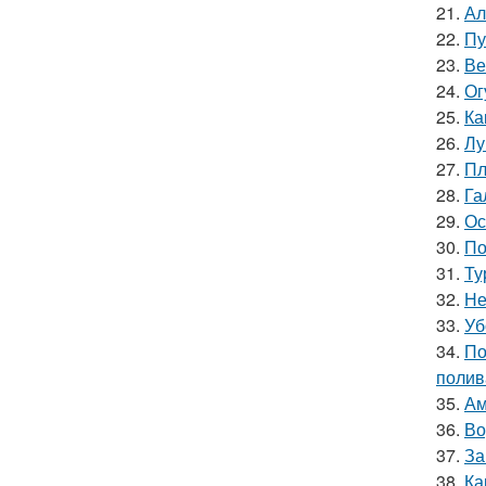
21.
Ал
22.
Пу
23.
Ве
24.
Ог
25.
Ка
26.
Лу
27.
Пл
28.
Га
29.
Ос
30.
По
31.
Ту
32.
Не
33.
Уб
34.
По
полив
35.
Ам
36.
Во
37.
За
38.
Ка