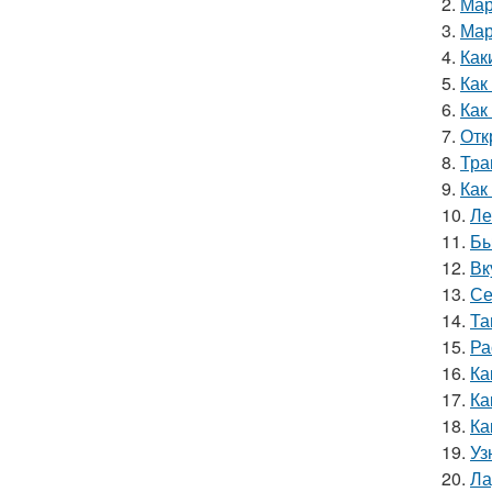
2.
Мар
3.
Мар
4.
Как
5.
Как
6.
Как
7.
Отк
8.
Тра
9.
Как
10.
Ле
11.
Бы
12.
Вк
13.
Се
14.
Та
15.
Ра
16.
Ка
17.
Ка
18.
Ка
19.
Уз
20.
Ла