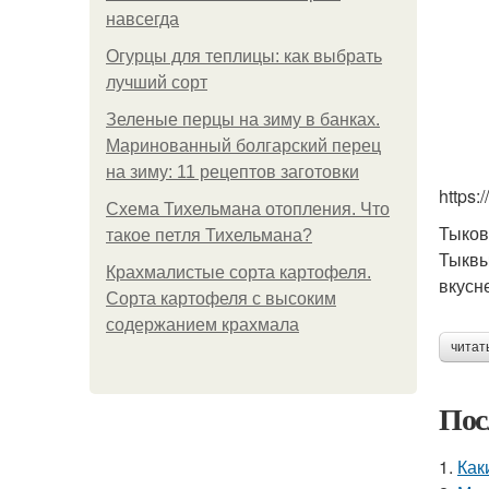
навсегда
Огурцы для теплицы: как выбрать
лучший сорт
Зеленые перцы на зиму в банках.
Маринованный болгарский перец
на зиму: 11 рецептов заготовки
https
Схема Тихельмана отопления. Что
Тыков
такое петля Тихельмана?
Тыквы
Крахмалистые сорта картофеля.
вкусн
Сорта картофеля с высоким
содержанием крахмала
читат
Пос
1.
Как