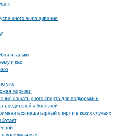
дущее
ля успешного выращивания
ду
ебня и гальки
ему и как
нью
но уже
рожая моркови
ение нашатырного спирта для подкормки и
от вредителей и болезней
рименяться нашатырный спирт и в каких случаях
аботает
весной
в в холодильнике