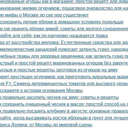
инованные огурцы как в магазине: простой рецепт для дом
инование мелких огурчиков: пошаговое руководство для 
ие мифы о Москве до сих пор существуют
 сохранить летние яблоки в домашних условиях подольше
 и где хранить яблоки зимой: советы для долгого сохранения
ройте для себя: как по-научному называется трава
ва от расстройства желудка: Естественные средства для 
 мелколепестник канадский помогает заткнуть гузно: народ
чебные травы для здоровья кишечника: как заткнуть гузно
стрый и простой рецепт маринованных огурцов без закрутк
усные и простые рецепты заготовок из огурцов на зиму
крет хрустящих огурчиков: как приготовить идеальные ма
ня F1: Семена детерминантных томатов для высокого урож
сскажите о истории основания Москвы
к правильно засолить чеснок на зиму: советы и рецепты
к сохранить очищенный чеснок в масле: простой способ на
к правильно посадить клубнику в августе: основные правил
найте, когда высаживать росток яблоньки в грунт для лучше
риса Долина: от Москвы до мировой сцены