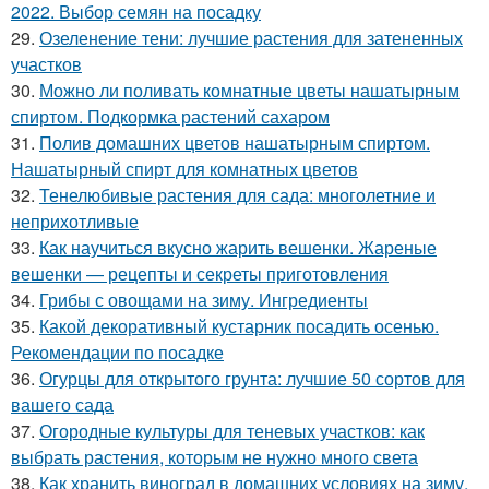
2022. Выбор семян на посадку
29.
Озеленение тени: лучшие растения для затененных
участков
30.
Можно ли поливать комнатные цветы нашатырным
спиртом. Подкормка растений сахаром
31.
Полив домашних цветов нашатырным спиртом.
Нашатырный спирт для комнатных цветов
32.
Тенелюбивые растения для сада: многолетние и
неприхотливые
33.
Как научиться вкусно жарить вешенки. Жареные
вешенки — рецепты и секреты приготовления
34.
Грибы с овощами на зиму. Ингредиенты
35.
Какой декоративный кустарник посадить осенью.
Рекомендации по посадке
36.
Огурцы для открытого грунта: лучшие 50 сортов для
вашего сада
37.
Огородные культуры для теневых участков: как
выбрать растения, которым не нужно много света
38.
Как хранить виноград в домашних условиях на зиму.