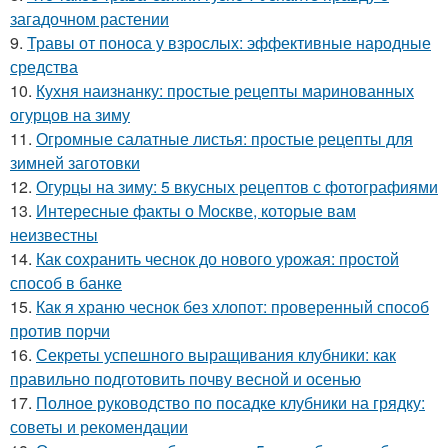
загадочном растении
9.
Травы от поноса у взрослых: эффективные народные
средства
10.
Кухня наизнанку: простые рецепты маринованных
огурцов на зиму
11.
Огромные салатные листья: простые рецепты для
зимней заготовки
12.
Огурцы на зиму: 5 вкусных рецептов с фотографиями
13.
Интересные факты о Москве, которые вам
неизвестны
14.
Как сохранить чеснок до нового урожая: простой
способ в банке
15.
Как я храню чеснок без хлопот: проверенный способ
против порчи
16.
Секреты успешного выращивания клубники: как
правильно подготовить почву весной и осенью
17.
Полное руководство по посадке клубники на грядку:
советы и рекомендации