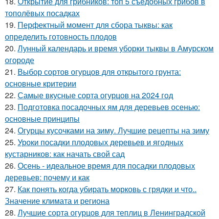
18.
Открытие для грибников: топ 5 съедобных грибов в
тополёвых посадках
19.
Перфектный момент для сбора тыквы: как
определить готовность плодов
20.
Лунный календарь и время уборки тыквы в Амурском
огороде
21.
Выбор сортов огурцов для открытого грунта:
основные критерии
22.
Самые вкусные сорта огурцов на 2024 год
23.
Подготовка посадочных ям для деревьев осенью:
основные принципы
24.
Огурцы кусочками на зиму. Лучшие рецепты на зиму
25.
Уроки посадки плодовых деревьев и ягодных
кустарников: как начать свой сад
26.
Осень - идеальное время для посадки плодовых
деревьев: почему и как
27.
Как понять когда убирать морковь с грядки и что..
Значение климата и региона
28.
Лучшие сорта огурцов для теплиц в Ленинградской