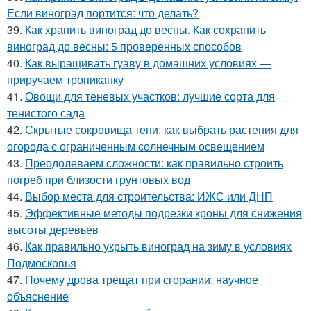
Если виноград портится: что делать?
39.
Как хранить виноград до весны. Как сохранить
виноград до весны: 5 проверенных способов
40.
Как выращивать гуаву в домашних условиях —
приручаем тропиканку
41.
Овощи для теневых участков: лучшие сорта для
тенистого сада
42.
Скрытые сокровища тени: как выбрать растения для
огорода с ограниченным солнечным освещением
43.
Преодолеваем сложности: как правильно строить
погреб при близости грунтовых вод
44.
Выбор места для строительства: ИЖС или ДНП
45.
Эффективные методы подрезки кроны для снижения
высоты деревьев
46.
Как правильно укрыть виноград на зиму в условиях
Подмосковья
47.
Почему дрова трещат при сгорании: научное
объяснение