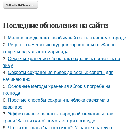
читать дальше →
Последние обновления на сайте:
1.
Малиновое дерево: необычный гость в вашем огороде
2.
Рецепт знаменитых огурцов корнишоны от Жанны:
секреты идеального маринада
3.
Секреты хранения яблок: как сохранить свежесть на
зиму
4.
Секреты сохранения яблок до весны: советы для
начинающих
5.
Основные методы хранения яблок в погребе на
полгода
6.
Простые способы сохранить яблоки свежими в
квартире
7.
Эффективные рецепты народной медицины: как
трава 'Заткни гузно' помогает при простуде
8.
Что такое трава 'заткни гузно'? Узнайте правду о