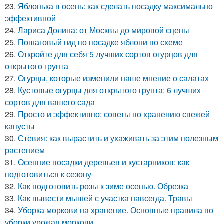
23.
Яблонька в осень: как сделать посадку максимально
эффективной
24.
Лариса Долина: от Москвы до мировой сцены
25.
Пошаговый гид по посадке яблони по схеме
26.
Откройте для себя 5 лучших сортов огурцов для
открытого грунта
27.
Огурцы, которые изменили наше мнение о салатах
28.
Кустовые огурцы для открытого грунта: 6 лучших
сортов для вашего сада
29.
Просто и эффективно: советы по хранению свежей
капусты
30.
Стевия: как вырастить и ухаживать за этим полезным
растением
31.
Осенние посадки деревьев и кустарников: как
подготовиться к сезону
32.
Как подготовить розы к зиме осенью. Обрезка
33.
Как вывести мышей с участка навсегда. Травы
34.
Уборка моркови на хранение. Основные правила по
уборки урожая моркови