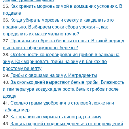
35.
Как хранить морковь зимой в домашних условиях. В
подвале
36.
Когда убирать морковь и свеклу и как делать это
правильно. Выбираем сроки сбора урожая –, как
определить их максимально точно?
37.
Правильная обрезка березы осенью. В какой период
выполнять обрезку кроны березы?
38.
Особенности консервирования грибов в банках на
зиму. Как мариновать грибы на зиму в банках по
простому рецепту
39.
Грибы с овощами на зиму. Ингредиенты
40.
За сколько дней вырастают белые грибы. Влажность
и температура воздуха для роста белых грибов после
дождя
41.
Сколько грамм удобрения в столовой ложке или
таблица мер
42.
Как правильно укрывать виноград на зиму
43.
Защита корней плодовых деревьев от повреждений