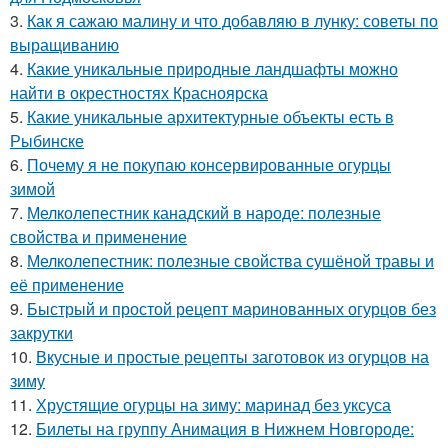
3.
Как я сажаю малину и что добавляю в лунку: советы по
выращиванию
4.
Какие уникальные природные ландшафты можно
найти в окрестностях Красноярска
5.
Какие уникальные архитектурные объекты есть в
Рыбинске
6.
Почему я не покупаю консервированные огурцы
зимой
7.
Мелколепестник канадский в народе: полезные
свойства и применение
8.
Мелколепестник: полезные свойства сушёной травы и
её применение
9.
Быстрый и простой рецепт маринованных огурцов без
закрутки
10.
Вкусные и простые рецепты заготовок из огурцов на
зиму
11.
Хрустящие огурцы на зиму: маринад без уксуса
12.
Билеты на группу Анимация в Нижнем Новгороде: