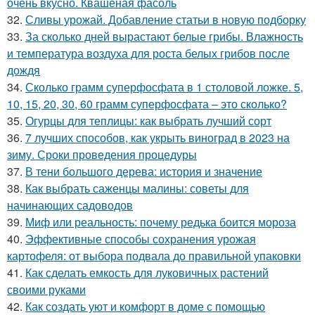
очень вкусно. Квашеная фасоль
32.
Сливы урожай. Добавление статьи в новую подборку
33.
За сколько дней вырастают белые грибы. Влажность
и температура воздуха для роста белых грибов после
дождя
34.
Сколько грамм суперфосфата в 1 столовой ложке. 5,
10, 15, 20, 30, 60 грамм суперфосфата – это сколько?
35.
Огурцы для теплицы: как выбрать лучший сорт
36.
7 лучших способов, как укрыть виноград в 2023 на
зиму. Сроки проведения процедуры
37.
В тени большого дерева: история и значение
38.
Как выбрать саженцы малины: советы для
начинающих садоводов
39.
Миф или реальность: почему редька боится мороза
40.
Эффективные способы сохранения урожая
картофеля: от выбора подвала до правильной упаковки
41.
Как сделать емкость для луковичных растений
своими руками
42.
Как создать уют и комфорт в доме с помощью