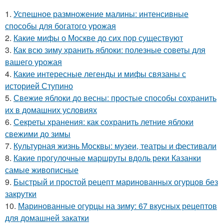
1.
Успешное размножение малины: интенсивные
способы для богатого урожая
2.
Какие мифы о Москве до сих пор существуют
3.
Как всю зиму хранить яблоки: полезные советы для
вашего урожая
4.
Какие интересные легенды и мифы связаны с
историей Ступино
5.
Свежие яблоки до весны: простые способы сохранить
их в домашних условиях
6.
Секреты хранения: как сохранить летние яблоки
свежими до зимы
7.
Культурная жизнь Москвы: музеи, театры и фестивали
8.
Какие прогулочные маршруты вдоль реки Казанки
самые живописные
9.
Быстрый и простой рецепт маринованных огурцов без
закрутки
10.
Маринованные огурцы на зиму: 67 вкусных рецептов
для домашней закатки