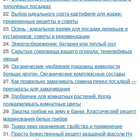
тополёвых посадках
22.
Выбор идеального сорта картофеля для жарки:
проверенные рецепты и советы
23.
Осень - идеальное время для посадки деревьев и
кустарников: советы и рекомендации
24.
Энергосбережение: батареи или теплый пол
25.
Скрытые сокровища вашего огорода: тенелюбивые
овощи
26.
Органические удобрения показаны жимолости
больше других. Органические комплексные составы
27.
Как правильно замачивать семена перед посадкой —
препараты для замачивания
28.
Удобрение для комнатных растений. Когда
подкармливать комнатные цветы
29.
Закатка грибов на зиму в банки. Классический рецепт
маринования белых грибов
30.
Тыква ярко оранжевая: свойства и применение
31.
Просто божественный рецепт квашеной фасоли Ну