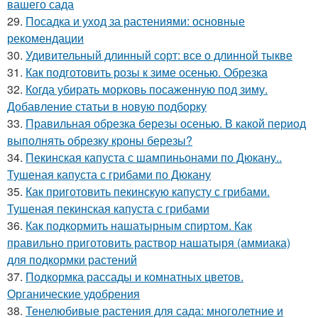
вашего сада
29.
Посадка и уход за растениями: основные
рекомендации
30.
Удивительный длинный сорт: все о длинной тыкве
31.
Как подготовить розы к зиме осенью. Обрезка
32.
Когда убирать морковь посаженную под зиму.
Добавление статьи в новую подборку
33.
Правильная обрезка березы осенью. В какой период
выполнять обрезку кроны березы?
34.
Пекинская капуста с шампиньонами по Дюкану..
Тушеная капуста с грибами по Дюкану
35.
Как приготовить пекинскую капусту с грибами.
Тушеная пекинская капуста с грибами
36.
Как подкормить нашатырным спиртом. Как
правильно приготовить раствор нашатыря (аммиака)
для подкормки растений
37.
Подкормка рассады и комнатных цветов.
Органические удобрения
38.
Тенелюбивые растения для сада: многолетние и