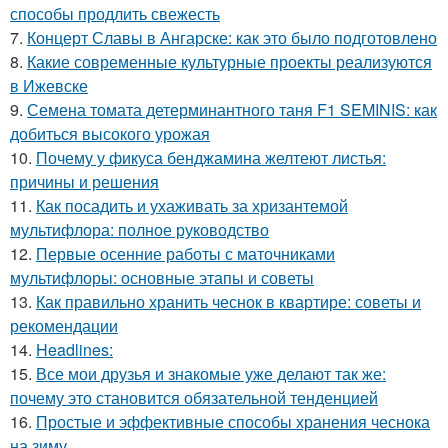
способы продлить свежесть
7.
Концерт Славы в Ангарске: как это было подготовлено
8.
Какие современные культурные проекты реализуются
в Ижевске
9.
Семена томата детерминантного таня F1 SEMINIS: как
добиться высокого урожая
10.
Почему у фикуса бенджамина желтеют листья:
причины и решения
11.
Как посадить и ухаживать за хризантемой
мультифлора: полное руководство
12.
Первые осенние работы с маточниками
мультифлоры: основные этапы и советы
13.
Как правильно хранить чеснок в квартире: советы и
рекомендации
14.
Headlines:
15.
Все мои друзья и знакомые уже делают так же:
почему это становится обязательной тенденцией
16.
Простые и эффективные способы хранения чеснока
на зиму