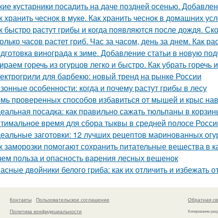
кие кустарники посадить на даче поздней осенью. Добавлен
к хранить чеснок в муке. Как хранить чеснок в домашних ус
к быстро растут грибы и когда появляются после дождя. Ск
олько часов растет гриб. Час за часом, день за днем. Как ра
дготовка винограда к зиме. Добавление статьи в новую под
ираем горечь из огурцов легко и быстро. Как убрать горечь 
ектрогрили для барбекю: новый тренд на рынке России
зонные особенности: когда и почему растут грибы в лесу
мь проверенных способов избавиться от мышей и крыс нав
еальная посадка: как правильно сажать тюльпаны в корзин
тимальное время для сбора тыквы в средней полосе России:
еальные заготовки: 12 лучших рецептов маринованных огу
к заморозки помогают сохранить питательные вещества в к
чем польза и опасность варения лесных вешенок
асные двойники белого гриба: как их отличить и избежать 
Контакты
Пользовательское соглашение
Обратная св
Политика конфидециальности
Копирование раз