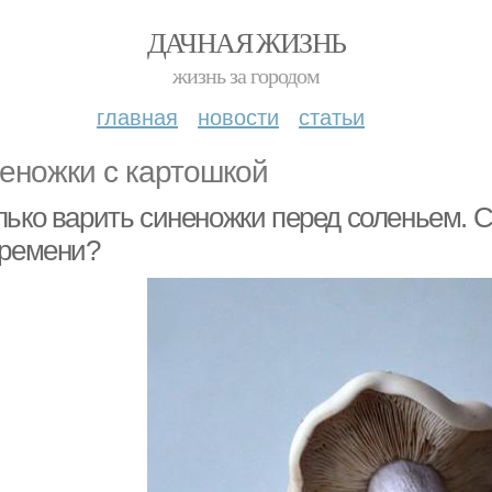
ДАЧНАЯ ЖИЗНЬ
жизнь за городом
главная
новости
статьи
еножки с картошкой
лько варить синеножки перед соленьем. С
времени?