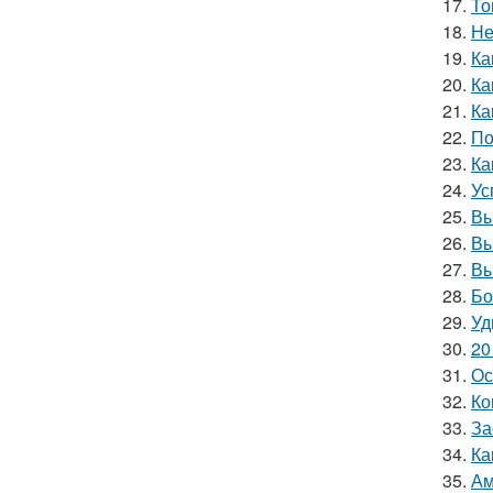
17.
То
18.
Не
19.
Ка
20.
Ка
21.
Ка
22.
По
23.
Ка
24.
Ус
25.
Вы
26.
Вы
27.
Вы
28.
Бо
29.
Уд
30.
20
31.
Ос
32.
Ко
33.
За
34.
Ка
35.
Ам