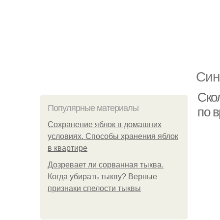
Син
Ско
Популярные материалы
по 
Сохранение яблок в домашних
условиях. Способы хранения яблок
в квартире
Дозревает ли сорванная тыква.
Когда убирать тыкву? Верные
признаки спелости тыквы