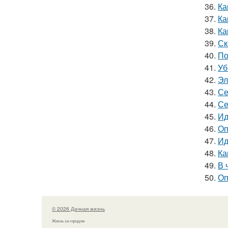
36.
Ка
37.
Ка
38.
Ка
39.
Ск
40.
По
41.
Уб
42.
Эл
43.
Се
44.
Се
45.
Ид
46.
Оп
47.
Ид
48.
Ка
49.
В 
50.
Оп
© 2026 Дачная жизнь
Жизнь за городом