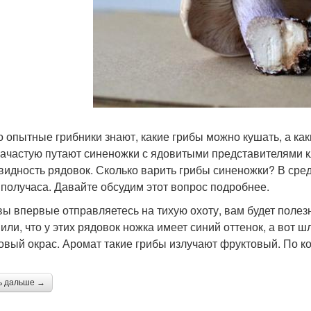
о опытные грибники знают, какие грибы можно кушать, а как
зачастую путают синеножки с ядовитыми представителями кла
видность рядовок. Сколько варить грибы синеножки? В сре
 получаса. Давайте обсудим этот вопрос подробнее.
вы впервые отправляетесь на тихую охоту, вам будет полезн
или, что у этих рядовок ножка имеет синий оттенок, а вот ш
овый окрас. Аромат такие грибы излучают фруктовый. По к
ь дальше →