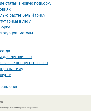
ие статьи в новую подборку
ловиях
олько растет белый гриб?
стут грибы в лесу
борку
из огурцов: методы
сегда
ы для луковичных
 как не пропустить сезон
рцов на зиму
апусте
отравления
язь
решено при указании обратной гиперссылки.