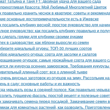
мат Татьяна и Таня F1: двойная удача для вашего сада
прихотливая Красота: Мой Любимый Многолетний Цветок
к правильно хранить чеснок в квартире: советы и рекоменд
кие основные достопримечательности есть в Ижевске
к посадить клубнику весной: простое руководство для нач
лное руководство: как посадить клубнику правильно и пол
к сделать грядки для клубники своими руками
пех в садоводстве: как яблони выросли из семян
берите идеальный огурец: ТОП-30 лучших сортов
бор идеального огурца: сорта для засолки и салатов
ращивание огурцов: самые урожайные сорта для вашего с
ится ли кукуруза осенних заморозков. Требования кукурузы
ивительный длинный сорт: все о длинной тыкве
 очень вкусных заготовок из огурцов на зиму. Рассольник на
ень в саду: основные работы и их важность
гда укрывать розы в средней полосе. Как правильно укрыва
солить туршевую фасоль: простой рецепт и полезные сове
к замачивать семена перед посадкой. Замачивание семян 
миак для комнатных растений, как разводить. Приготовлени