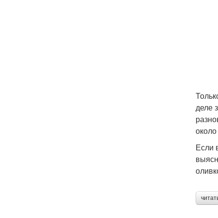
Тольк
деле 
разно
около
Если 
выясн
оливк
читат