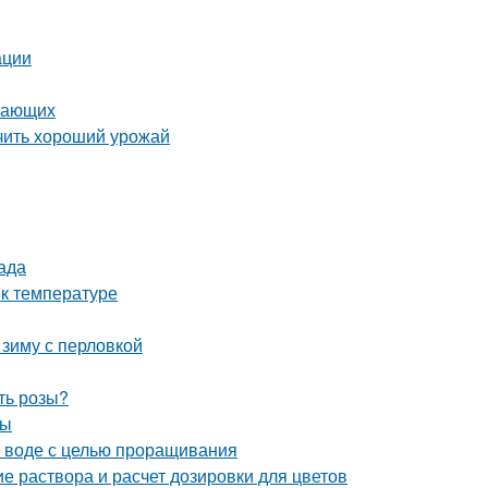
ации
инающих
учить хороший урожай
ада
 к температуре
 зиму с перловкой
ть розы?
ты
в воде с целью проращивания
е раствора и расчет дозировки для цветов