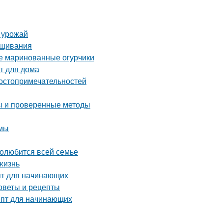
ь урожай
ащивания
ые маринованные огурчики
т для дома
достопримечательностей
ты и проверенные методы
имы
полюбится всей семье
жизнь
пт для начинающих
оветы и рецепты
епт для начинающих