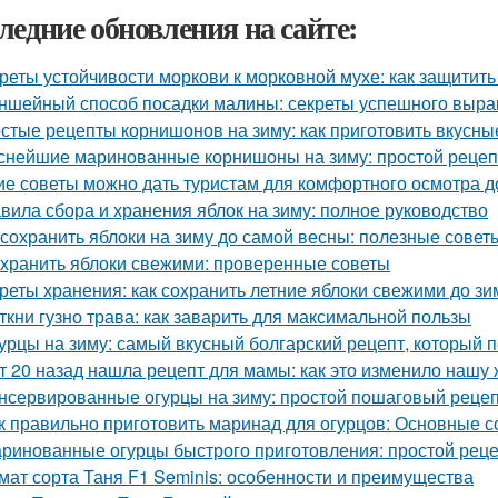
ледние обновления на сайте:
реты устойчивости моркови к морковной мухе: как защитит
ншейный способ посадки малины: секреты успешного выр
стые рецепты корнишонов на зиму: как приготовить вкусн
снейшие маринованные корнишоны на зиму: простой рецеп
ие советы можно дать туристам для комфортного осмотра 
вила сбора и хранения яблок на зиму: полное руководство
 сохранить яблоки на зиму до самой весны: полезные сове
 хранить яблоки свежими: проверенные советы
реты хранения: как сохранить летние яблоки свежими до з
ткни гузно трава: как заварить для максимальной пользы
урцы на зиму: самый вкусный болгарский рецепт, который 
т 20 назад нашла рецепт для мамы: как это изменило нашу 
нсервированные огурцы на зиму: простой пошаговый реце
к правильно приготовить маринад для огурцов: Основные с
ринованные огурцы быстрого приготовления: простой рец
мат сорта Таня F1 Seminis: особенности и преимущества