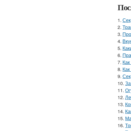
Пос
1.
Сек
2.
Тра
3.
Про
4.
Вку
5.
Как
6.
Пра
7.
Как
8.
Как
9.
Сек
10.
За
11.
Ог
12.
Ле
13.
Ко
14.
Ка
15.
Ма
16.
То