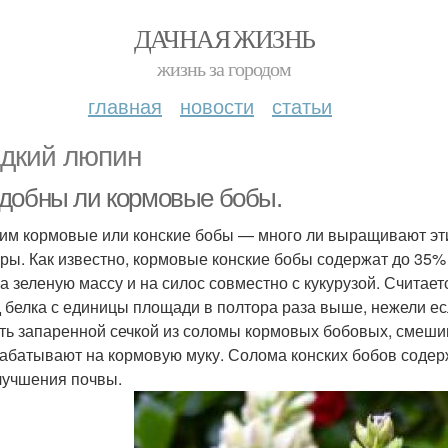
ДАЧНАЯ ЖИЗНЬ
жизнь за городом
главная
новости
статьи
дкий люпин
добны ли кормовые бобы.
им кормовые или конские бобы — много ли выращивают эти
уры. Как известно, кормовые конские бобы содержат до 35% 
а зеленую массу и на силос совместно с кукурузой. Считаетс
 белка с единицы площади в полтора раза выше, нежели ес
ть запаренной сечкой из соломы кормовых бобовых, смешив
абатывают на кормовую муку. Солома конских бобов содерж
лучшения почвы.