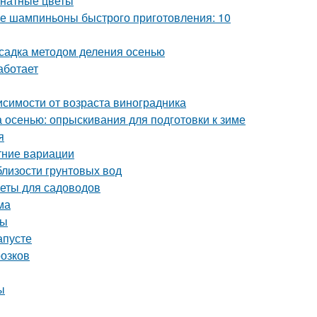
мнатные цветы
 шампиньоны быстрого приготовления: 10
садка методом деления осенью
аботает
висимости от возраста виноградника
а осенью: опрыскивания для подготовки к зиме
я
тние вариации
близости грунтовых вод
веты для садоводов
ма
ты
апусте
розков
ы