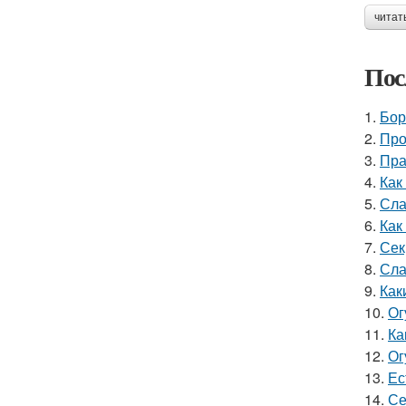
читат
Пос
1.
Бор
2.
Про
3.
Пра
4.
Как
5.
Сла
6.
Как
7.
Сек
8.
Сла
9.
Как
10.
Ог
11.
Ка
12.
Ог
13.
Ес
14.
Се