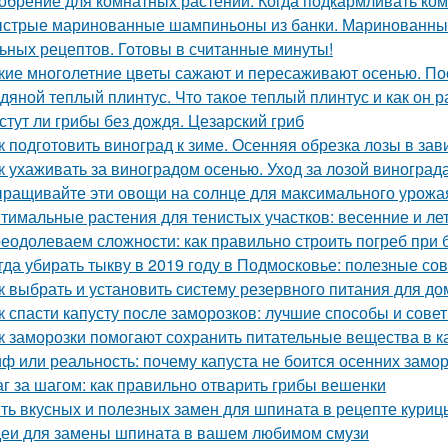
обрение для комнатных растений. Когда подкармливать ко
стрые маринованные шампиньоны из банки. Маринованные
ьных рецептов. Готовы в считанные минуты!
кие многолетние цветы сажают и пересаживают осенью. По
дяной теплый плинтус. Что такое теплый плинтус и как он р
стут ли грибы без дождя. Цезарский гриб
к подготовить виноград к зиме. Осенняя обрезка лозы в за
к ухаживать за виноградом осенью. Уход за лозой виноград
ращивайте эти овощи на солнце для максимального урожа
тимальные растения для тенистых участков: весенние и ле
еодолеваем сложности: как правильно строить погреб при 
гда убирать тыкву в 2019 году в Подмосковье: полезные со
к выбрать и установить систему резервного питания для до
к спасти капусту после заморозков: лучшие способы и сове
к заморозки помогают сохранить питательные вещества в к
ф или реальность: почему капуста не боится осенних замо
г за шагом: как правильно отварить грибы вешенки
ть вкусных и полезных замен для шпината в рецепте куриц
еи для замены шпината в вашем любимом смузи