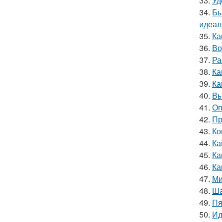
33.
Уд
34.
Бы
идеал
35.
Ка
36.
Во
37.
Ра
38.
Ка
39.
Ка
40.
Вы
41.
Оп
42.
Пр
43.
Ко
44.
Ка
45.
Ка
46.
Ка
47.
Ми
48.
Ша
49.
Пя
50.
Ид