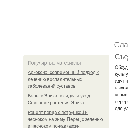
Сла
Съе
Популярные материалы
Обсуд
Аркоксиа: современный подход к
культ
лечению воспалительных
идут н
заболеваний суставов
выход
корми
Вереск Эрика посадка и уход.
перер
Описание растения Эрика
для у
Рецепт перца с петрушкой и
чесноком на зиму. Перец с зеленью
и чесноком по-кавказски