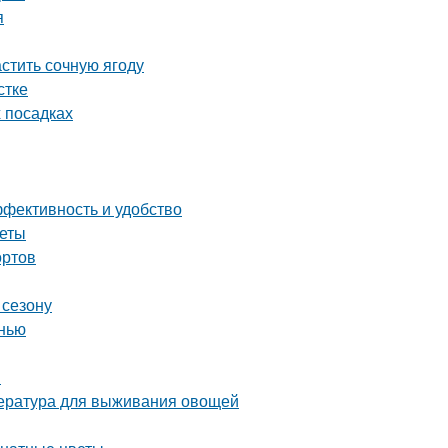
я
астить сочную ягоду
стке
х посадках
ффективность и удобство
веты
ортов
 сезону
нью
и
пература для выживания овощей