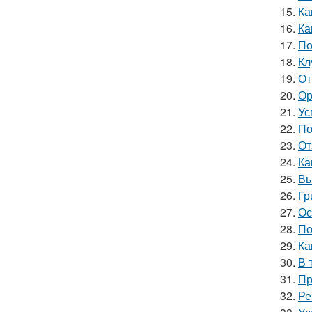
15.
Ка
16.
Ка
17.
По
18.
Кл
19.
От
20.
Ор
21.
Ус
22.
По
23.
От
24.
Ка
25.
Вы
26.
Гр
27.
Ос
28.
По
29.
Ка
30.
В 
31.
Пр
32.
Ре