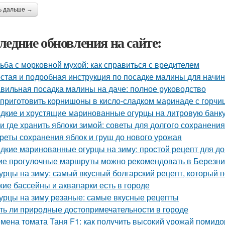
ь дальше →
ледние обновления на сайте:
ьба с морковной мухой: как справиться с вредителем
стая и подробная инструкция по посадке малины для нач
вильная посадка малины на даче: полное руководство
 приготовить корнишоны в кисло-сладком маринаде с горчи
дкие и хрустящие маринованные огурцы на литровую банку
 и где хранить яблоки зимой: советы для долгого сохранения
реты сохранения яблок и груш до нового урожая
дкие маринованные огурцы на зиму: простой рецепт для 
ие прогулочные маршруты можно рекомендовать в Березни
урцы на зиму: самый вкусный болгарский рецепт, который 
кие бассейны и аквапарки есть в городе
урцы на зиму резаные: самые вкусные рецепты
ть ли природные достопримечательности в городе
мена томата Таня F1: как получить высокий урожай помид