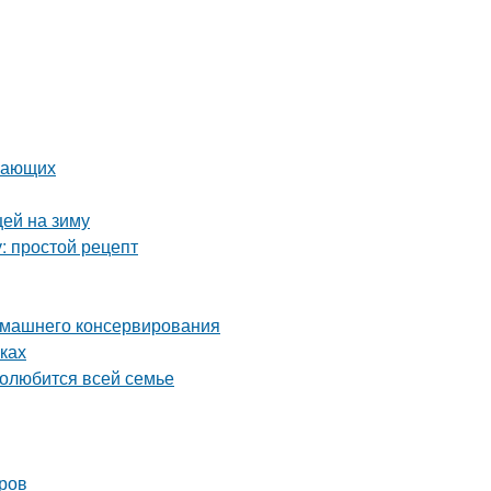
инающих
цей на зиму
: простой рецепт
домашнего консервирования
ках
полюбится всей семье
оров