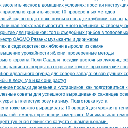
к засолить чеснок в домашних условиях: простая инструкци
к правильно хранить чеснок: 10 проверенных методов
лный гид по подготовке почвы и посадке клубники: как выр
убничная горка: как вырастить много клубники на своем уча
крытие для грибников: топ 5 съедобных грибов в тополёвы
кестр CAGMO Рязань: музыканты и дирижеры
пех в садоводстве: как яблони выросли из семян
вышение урожайности яблони: проверенные методы
зыв о корзина Поли Сад для посадки цветочных луковиц: э
к выращивать огурцы на открытом грунте: практические со
бор идеального огурца для северо-запада: обзор лучших с
ибы в лесу: где и как они растут
енние посадки деревьев и кустарников: как подготовиться к
лезные советы для успешного выращивания саженцев осе
к укрыть плетистую розу на зиму. Подготовка куста
тени тоже можно выращивать: 10 овощей для урожая в тен
и какой температуре овощи замерзают. Минимальная тем
цепт тушеная пекинская капуста с шампиньонами.