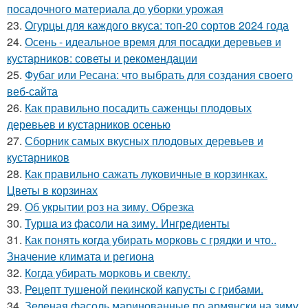
посадочного материала до уборки урожая
23.
Огурцы для каждого вкуса: топ-20 сортов 2024 года
24.
Осень - идеальное время для посадки деревьев и
кустарников: советы и рекомендации
25.
Фубаг или Ресана: что выбрать для создания своего
веб-сайта
26.
Как правильно посадить саженцы плодовых
деревьев и кустарников осенью
27.
Сборник самых вкусных плодовых деревьев и
кустарников
28.
Как правильно сажать луковичные в корзинках.
Цветы в корзинах
29.
Об укрытии роз на зиму. Обрезка
30.
Турша из фасоли на зиму. Ингредиенты
31.
Как понять когда убирать морковь с грядки и что..
Значение климата и региона
32.
Когда убирать морковь и свеклу.
33.
Рецепт тушеной пекинской капусты с грибами.
34.
Зеленая фасоль маринованные по армянски на зиму.