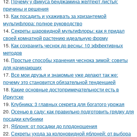
12.
Почему у фикуса бенджамина желтеют листья:
причины и решения
13.
Как посадить и ухаживать за хризантемой
мультифлора: полное руководство
14.
Секреты шаровидной мультифлоры: как я придал
своей комнатной растению идеальную форму
15.
Как сохранить чеснок до весны: 10 эффективных
методов
16.
Простые способы хранения чеснока зимой: советы
для начинающих
17.
Все мои друзья и знакомые уже делают так же:
почему это становится обязательной тенденцией
18.
Какие основные достопримечательности есть в
Иркутске
19.
Клубника: 3 главных секрета для богатого урожая
20.
Осенью в саду: как правильно подготовить грядку для
посадки клубники
21.
Яблоня: от посадки до плодоношения
22.
Секреты ухода за колоновидной яблоней: от выбора