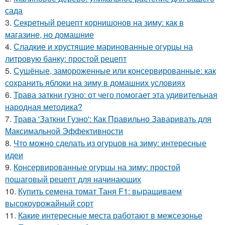
сада
3.
Секретный рецепт корнишонов на зиму: как в
магазине, но домашние
4.
Сладкие и хрустящие маринованные огурцы на
литровую банку: простой рецепт
5.
Сушёные, замороженные или консервированные: как
сохранить яблоки на зиму в домашних условиях
6.
Трава заткни гузно: от чего помогает эта удивительная
народная методика?
7.
Трава 'Заткни Гузно': Как Правильно Заваривать для
Максимальной Эффективности
8.
Что можно сделать из огурцов на зиму: интересные
идеи
9.
Консервированные огурцы на зиму: простой
пошаговый рецепт для начинающих
10.
Купить семена томат Таня F1: выращиваем
высокоурожайный сорт
11.
Какие интересные места работают в межсезонье