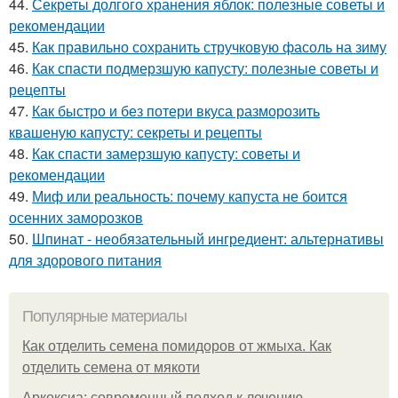
44.
Секреты долгого хранения яблок: полезные советы и
рекомендации
45.
Как правильно сохранить стручковую фасоль на зиму
46.
Как спасти подмерзшую капусту: полезные советы и
рецепты
47.
Как быстро и без потери вкуса разморозить
квашеную капусту: секреты и рецепты
48.
Как спасти замерзшую капусту: советы и
рекомендации
49.
Миф или реальность: почему капуста не боится
осенних заморозков
50.
Шпинат - необязательный ингредиент: альтернативы
для здорового питания
Популярные материалы
Как отделить семена помидоров от жмыха. Как
отделить семена от мякоти
Аркоксиа: современный подход к лечению