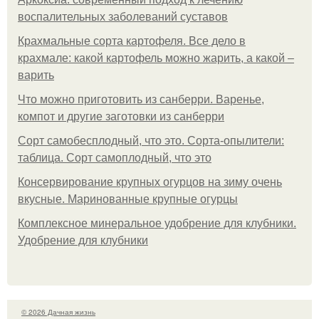
воспалительных заболеваний суставов
Крахмальные сорта картофеля. Все дело в
крахмале: какой картофель можно жарить, а какой –
варить
Что можно приготовить из санберри. Варенье,
компот и другие заготовки из санберри
Сорт самобесплодный, что это. Сорта-опылители:
таблица. Сорт самоплодный, что это
Консервирование крупных огурцов на зиму очень
вкусные. Маринованные крупные огурцы
Комплексное минеральное удобрение для клубники.
Удобрение для клубники
© 2026 Дачная жизнь