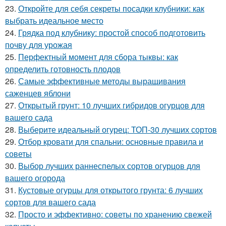
23.
Откройте для себя секреты посадки клубники: как
выбрать идеальное место
24.
Грядка под клубнику: простой способ подготовить
почву для урожая
25.
Перфектный момент для сбора тыквы: как
определить готовность плодов
26.
Самые эффективные методы выращивания
саженцев яблони
27.
Открытый грунт: 10 лучших гибридов огурцов для
вашего сада
28.
Выберите идеальный огурец: ТОП-30 лучших сортов
29.
Отбор кровати для спальни: основные правила и
советы
30.
Выбор лучших раннеспелых сортов огурцов для
вашего огорода
31.
Кустовые огурцы для открытого грунта: 6 лучших
сортов для вашего сада
32.
Просто и эффективно: советы по хранению свежей