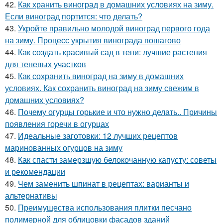
42.
Как хранить виноград в домашних условиях на зиму.
Если виноград портится: что делать?
43.
Укройте правильно молодой виноград первого года
на зиму. Процесс укрытия винограда пошагово
44.
Как создать красивый сад в тени: лучшие растения
для теневых участков
45.
Как сохранить виноград на зиму в домашних
условиях. Как сохранить виноград на зиму свежим в
домашних условиях?
46.
Почему огурцы горькие и что нужно делать.. Причины
появления горечи в огурцах
47.
Идеальные заготовки: 12 лучших рецептов
маринованных огурцов на зиму
48.
Как спасти замерзшую белокочанную капусту: советы
и рекомендации
49.
Чем заменить шпинат в рецептах: варианты и
альтернативы
50.
Преимущества использования плитки песчано
полимерной для облицовки фасадов зданий