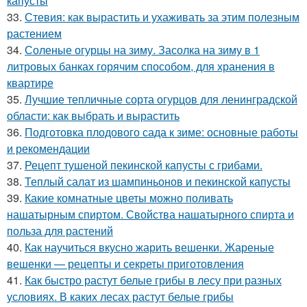
капусты
33.
Стевия: как вырастить и ухаживать за этим полезным
растением
34.
Соленые огурцы на зиму. Засолка на зиму в 1
литровых банках горячим способом, для хранения в
квартире
35.
Лучшие тепличные сорта огурцов для ленинградской
области: как выбрать и вырастить
36.
Подготовка плодового сада к зиме: основные работы
и рекомендации
37.
Рецепт тушеной пекинской капусты с грибами.
38.
Теплый салат из шампиньонов и пекинской капусты
39.
Какие комнатные цветы можно поливать
нашатырным спиртом. Свойства нашатырного спирта и
польза для растений
40.
Как научиться вкусно жарить вешенки. Жареные
вешенки — рецепты и секреты приготовления
41.
Как быстро растут белые грибы в лесу при разных
условиях. В каких лесах растут белые грибы