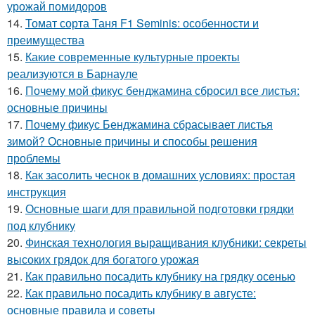
урожай помидоров
14.
Томат сорта Таня F1 Seminis: особенности и
преимущества
15.
Какие современные культурные проекты
реализуются в Барнауле
16.
Почему мой фикус бенджамина сбросил все листья:
основные причины
17.
Почему фикус Бенджамина сбрасывает листья
зимой? Основные причины и способы решения
проблемы
18.
Как засолить чеснок в домашних условиях: простая
инструкция
19.
Основные шаги для правильной подготовки грядки
под клубнику
20.
Финская технология выращивания клубники: секреты
высоких грядок для богатого урожая
21.
Как правильно посадить клубнику на грядку осенью
22.
Как правильно посадить клубнику в августе:
основные правила и советы