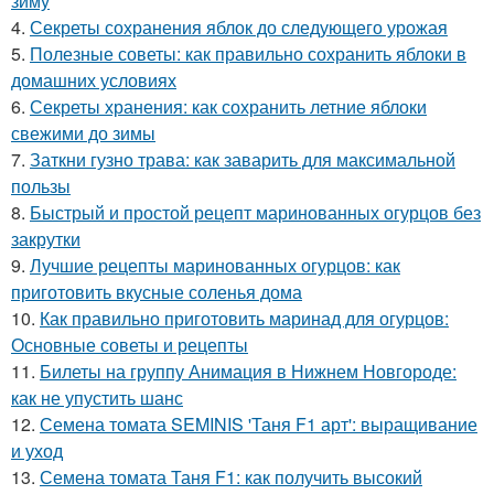
зиму
4.
Секреты сохранения яблок до следующего урожая
5.
Полезные советы: как правильно сохранить яблоки в
домашних условиях
6.
Секреты хранения: как сохранить летние яблоки
свежими до зимы
7.
Заткни гузно трава: как заварить для максимальной
пользы
8.
Быстрый и простой рецепт маринованных огурцов без
закрутки
9.
Лучшие рецепты маринованных огурцов: как
приготовить вкусные соленья дома
10.
Как правильно приготовить маринад для огурцов:
Основные советы и рецепты
11.
Билеты на группу Анимация в Нижнем Новгороде:
как не упустить шанс
12.
Семена томата SEMINIS 'Таня F1 арт': выращивание
и уход
13.
Семена томата Таня F1: как получить высокий