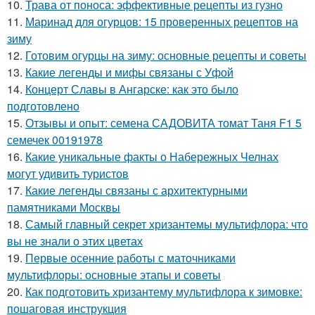
10.
Трава от поноса: эффективные рецепты из гузно
11.
Маринад для огурцов: 15 проверенных рецептов на
зиму
12.
Готовим огурцы на зиму: основные рецепты и советы
13.
Какие легенды и мифы связаны с Уфой
14.
Концерт Славы в Ангарске: как это было
подготовлено
15.
Отзывы и опыт: семена САДОВИТА томат Таня F1 5
семечек 00191978
16.
Какие уникальные факты о Набережных Челнах
могут удивить туристов
17.
Какие легенды связаны с архитектурными
памятниками Москвы
18.
Самый главный секрет хризантемы мультифлора: что
вы не знали о этих цветах
19.
Первые осенние работы с маточниками
мультифлоры: основные этапы и советы
20.
Как подготовить хризантему мультифлора к зимовке:
пошаговая инструкция