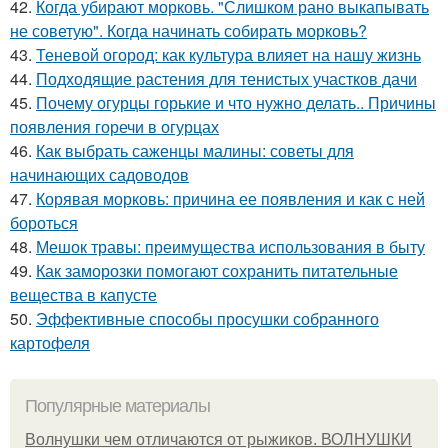
42.
Когда убирают морковь. "Слишком рано выкапывать
не советую". Когда начинать собирать морковь?
43.
Теневой огород: как культура влияет на нашу жизнь
44.
Подходящие растения для тенистых участков дачи
45.
Почему огурцы горькие и что нужно делать.. Причины
появления горечи в огурцах
46.
Как выбрать саженцы малины: советы для
начинающих садоводов
47.
Корявая морковь: причина ее появления и как с ней
бороться
48.
Мешок травы: преимущества использования в быту
49.
Как заморозки помогают сохранить питательные
вещества в капусте
50.
Эффективные способы просушки собранного
картофеля
Популярные материалы
Волнушки чем отличаются от рыжиков. ВОЛНУШКИ