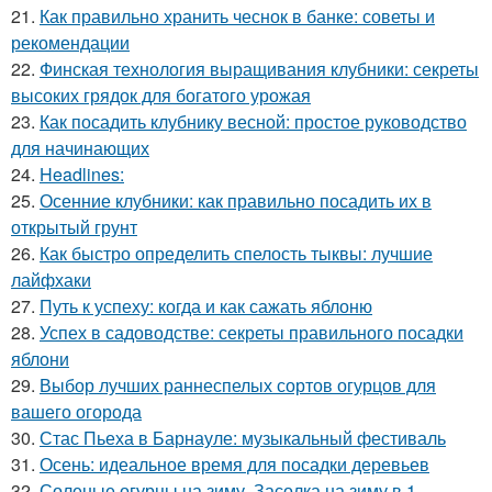
21.
Как правильно хранить чеснок в банке: советы и
рекомендации
22.
Финская технология выращивания клубники: секреты
высоких грядок для богатого урожая
23.
Как посадить клубнику весной: простое руководство
для начинающих
24.
Headlines:
25.
Осенние клубники: как правильно посадить их в
открытый грунт
26.
Как быстро определить спелость тыквы: лучшие
лайфхаки
27.
Путь к успеху: когда и как сажать яблоню
28.
Успех в садоводстве: секреты правильного посадки
яблони
29.
Выбор лучших раннеспелых сортов огурцов для
вашего огорода
30.
Стас Пьеха в Барнауле: музыкальный фестиваль
31.
Осень: идеальное время для посадки деревьев
32.
Соленые огурцы на зиму. Засолка на зиму в 1