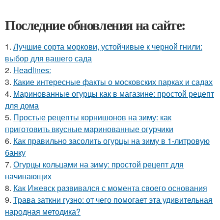
Последние обновления на сайте:
1.
Лучшие сорта моркови, устойчивые к черной гнили:
выбор для вашего сада
2.
Headlines:
3.
Какие интересные факты о московских парках и садах
4.
Маринованные огурцы как в магазине: простой рецепт
для дома
5.
Простые рецепты корнишонов на зиму: как
приготовить вкусные маринованные огурчики
6.
Как правильно засолить огурцы на зиму в 1-литровую
банку
7.
Огурцы кольцами на зиму: простой рецепт для
начинающих
8.
Как Ижевск развивался с момента своего основания
9.
Трава заткни гузно: от чего помогает эта удивительная
народная методика?