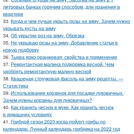
литровых банках горячим способом, для хранения в
квартире
33.
Когда и чем лучше укрыть розы на зиму. Зачем нужно
укрывать кусты на зиму
34.
Об укрытии роз на зиму. Обрезка
35.
Не укрываю розы на зиму. Добавление статьи в
новую подборку
36.
Тыква ярко оранжевая: свойства и применение
37.
Ремонтантная малина подкормка весной. Чем
удобрять ремонтантную малину весной
38.
Квашеная стручковая фасоль на зиму рецепты. —
Статистика
39.
Использование корзинок для посадки луковичных.
Зачем нужны корзины для луковичных?
40.
Как хранить чеснок в муке. Как хранить чеснок
в домашних условиях
41.
Грибной сезон 2023 когда пойдут грибы по
календарю. Лунный календарь грибника на 2022 год