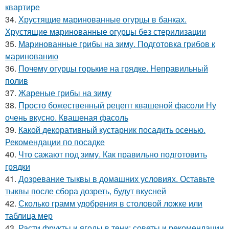
квартире
34.
Хрустящие маринованные огурцы в банках.
Хрустящие маринованные огурцы без стерилизации
35.
Маринованные грибы на зиму. Подготовка грибов к
маринованию
36.
Почему огурцы горькие на грядке. Неправильный
полив
37.
Жареные грибы на зиму
38.
Просто божественный рецепт квашеной фасоли Ну
очень вкусно. Квашеная фасоль
39.
Какой декоративный кустарник посадить осенью.
Рекомендации по посадке
40.
Что сажают под зиму. Как правильно подготовить
грядки
41.
Дозревание тыквы в домашних условиях. Оставьте
тыквы после сбора дозреть, будут вкусней
42.
Сколько грамм удобрения в столовой ложке или
таблица мер
43.
Расти фрукты и ягоды в тени: советы и рекомендации