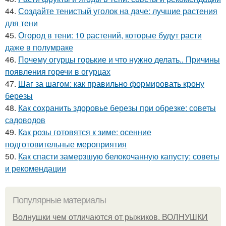
44.
Создайте тенистый уголок на даче: лучшие растения
для тени
45.
Огород в тени: 10 растений, которые будут расти
даже в полумраке
46.
Почему огурцы горькие и что нужно делать.. Причины
появления горечи в огурцах
47.
Шаг за шагом: как правильно формировать крону
березы
48.
Как сохранить здоровье березы при обрезке: советы
садоводов
49.
Как розы готовятся к зиме: осенние
подготовительные мероприятия
50.
Как спасти замерзшую белокочанную капусту: советы
и рекомендации
Популярные материалы
Волнушки чем отличаются от рыжиков. ВОЛНУШКИ