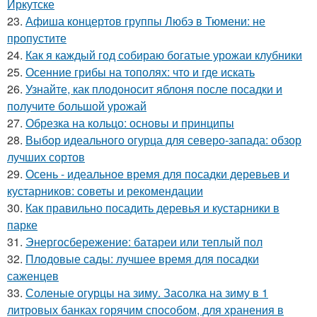
Иркутске
23.
Афиша концертов группы Любэ в Тюмени: не
пропустите
24.
Как я каждый год собираю богатые урожаи клубники
25.
Осенние грибы на тополях: что и где искать
26.
Узнайте, как плодоносит яблоня после посадки и
получите большой урожай
27.
Обрезка на кольцо: основы и принципы
28.
Выбор идеального огурца для северо-запада: обзор
лучших сортов
29.
Осень - идеальное время для посадки деревьев и
кустарников: советы и рекомендации
30.
Как правильно посадить деревья и кустарники в
парке
31.
Энергосбережение: батареи или теплый пол
32.
Плодовые сады: лучшее время для посадки
саженцев
33.
Соленые огурцы на зиму. Засолка на зиму в 1
литровых банках горячим способом, для хранения в