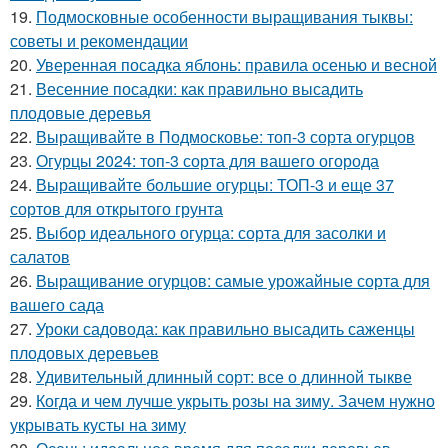
19.
Подмосковные особенности выращивания тыквы:
советы и рекомендации
20.
Уверенная посадка яблонь: правила осенью и весной
21.
Весенние посадки: как правильно высадить
плодовые деревья
22.
Выращивайте в Подмосковье: топ-3 сорта огурцов
23.
Огурцы 2024: топ-3 сорта для вашего огорода
24.
Выращивайте большие огурцы: ТОП-3 и еще 37
сортов для открытого грунта
25.
Выбор идеального огурца: сорта для засолки и
салатов
26.
Выращивание огурцов: самые урожайные сорта для
вашего сада
27.
Уроки садовода: как правильно высадить саженцы
плодовых деревьев
28.
Удивительный длинный сорт: все о длинной тыкве
29.
Когда и чем лучше укрыть розы на зиму. Зачем нужно
укрывать кусты на зиму