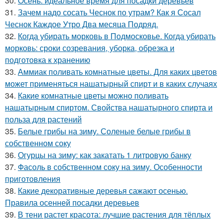
30.
Осень: идеальное время для посадки деревьев
31.
Зачем надо сосать Чеснок по утрам? Как я Сосал
Чеснок Каждое Утро Два месяца Подряд.
32.
Когда убирать морковь в Подмосковье. Когда убирать
морковь: сроки созревания, уборка, обрезка и
подготовка к хранению
33.
Аммиак поливать комнатные цветы. Для каких цветов
может применяться нашатырный спирт и в каких случаях
34.
Какие комнатные цветы можно поливать
нашатырным спиртом. Свойства нашатырного спирта и
польза для растений
35.
Белые грибы на зиму. Соленые белые грибы в
собственном соку
36.
Огурцы на зиму: как закатать 1 литровую банку
37.
Фасоль в собственном соку на зиму. Особенности
приготовления
38.
Какие декоративные деревья сажают осенью.
Правила осенней посадки деревьев
39.
В тени растет красота: лучшие растения для тёплых