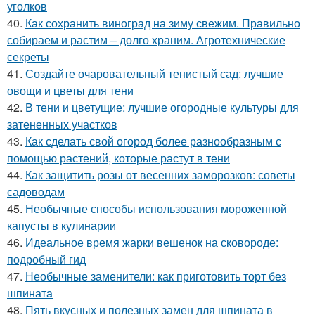
уголков
40.
Как сохранить виноград на зиму свежим. Правильно
собираем и растим – долго храним. Агротехнические
секреты
41.
Создайте очаровательный тенистый сад: лучшие
овощи и цветы для тени
42.
В тени и цветущие: лучшие огородные культуры для
затененных участков
43.
Как сделать свой огород более разнообразным с
помощью растений, которые растут в тени
44.
Как защитить розы от весенних заморозков: советы
садоводам
45.
Необычные способы использования мороженной
капусты в кулинарии
46.
Идеальное время жарки вешенок на сковороде:
подробный гид
47.
Необычные заменители: как приготовить торт без
шпината
48.
Пять вкусных и полезных замен для шпината в