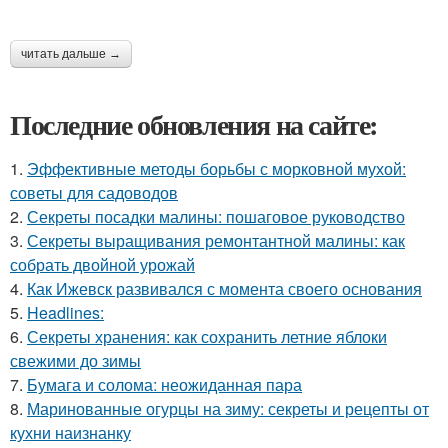
читать дальше →
Последние обновления на сайте:
1.
Эффективные методы борьбы с морковной мухой:
советы для садоводов
2.
Секреты посадки малины: пошаговое руководство
3.
Секреты выращивания ремонтантной малины: как
собрать двойной урожай
4.
Как Ижевск развивался с момента своего основания
5.
Headlines:
6.
Секреты хранения: как сохранить летние яблоки
свежими до зимы
7.
Бумага и солома: неожиданная пара
8.
Маринованные огурцы на зиму: секреты и рецепты от
кухни наизнанку