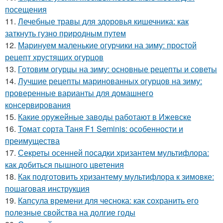
посещения
11.
Лечебные травы для здоровья кишечника: как
заткнуть гузно природным путем
12.
Маринуем маленькие огурчики на зиму: простой
рецепт хрустящих огурцов
13.
Готовим огурцы на зиму: основные рецепты и советы
14.
Лучшие рецепты маринованных огурцов на зиму:
проверенные варианты для домашнего
консервирования
15.
Какие оружейные заводы работают в Ижевске
16.
Томат сорта Таня F1 Seminis: особенности и
преимущества
17.
Секреты осенней посадки хризантем мультифлора:
как добиться пышного цветения
18.
Как подготовить хризантему мультифлора к зимовке:
пошаговая инструкция
19.
Капсула времени для чеснока: как сохранить его
полезные свойства на долгие годы