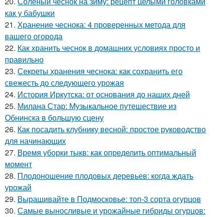
20.
Соленый чеснок на зиму: рецепт целыми головками
как у бабушки
21.
Хранение чеснока: 4 проверенных метода для
вашего огорода
22.
Как хранить чеснок в домашних условиях просто и
правильно
23.
Секреты хранения чеснока: как сохранить его
свежесть до следующего урожая
24.
История Иркутска: от основания до наших дней
25.
Милана Стар: Музыкальное путешествие из
Обнинска в большую сцену
26.
Как посадить клубнику весной: простое руководство
для начинающих
27.
Время уборки тыкв: как определить оптимальный
момент
28.
Плодоношение плодовых деревьев: когда ждать
урожай
29.
Выращивайте в Подмосковье: топ-3 сорта огурцов
30.
Самые выносливые и урожайные гибриды огурцов: