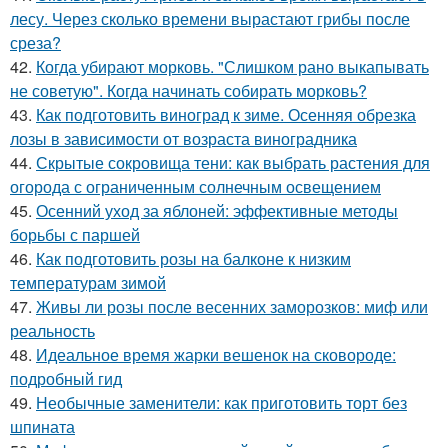
лесу. Через сколько времени вырастают грибы после
среза?
42.
Когда убирают морковь. "Слишком рано выкапывать
не советую". Когда начинать собирать морковь?
43.
Как подготовить виноград к зиме. Осенняя обрезка
лозы в зависимости от возраста виноградника
44.
Скрытые сокровища тени: как выбрать растения для
огорода с ограниченным солнечным освещением
45.
Осенний уход за яблоней: эффективные методы
борьбы с паршей
46.
Как подготовить розы на балконе к низким
температурам зимой
47.
Живы ли розы после весенних заморозков: миф или
реальность
48.
Идеальное время жарки вешенок на сковороде:
подробный гид
49.
Необычные заменители: как приготовить торт без
шпината