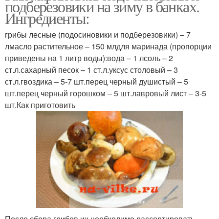
подберезовики на зиму в банках.
Ингредиенты:
грибы лесные (подосиновики и подберезовики) – 7
лмасло растительное – 150 млдля маринада (пропорции
приведены на 1 литр воды):вода – 1 лсоль – 2
ст.л.сахарный песок – 1 ст.л.уксус столовый – 3
ст.л.гвоздика – 5-7 шт.перец черный душистый – 5
шт.перец черный горошком – 5 шт.лавровый лист – 3-5
шт.Как приготовить
После сбора грибов их необходимо рассортировать –