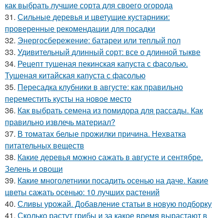
как выбрать лучшие сорта для своего огорода
31.
Сильные деревья и цветущие кустарники:
проверенные рекомендации для посадки
32.
Энергосбережение: батареи или теплый пол
33.
Удивительный длинный сорт: все о длинной тыкве
34.
Рецепт тушеная пекинская капуста с фасолью.
Тушеная китайская капуста с фасолью
35.
Пересадка клубники в августе: как правильно
переместить кусты на новое место
36.
Как выбрать семена из помидора для рассады. Как
правильно извлечь материал?
37.
В томатах белые прожилки причина. Нехватка
питательных веществ
38.
Какие деревья можно сажать в августе и сентябре.
Зелень и овощи
39.
Какие многолетники посадить осенью на даче. Какие
цветы сажать осенью: 10 лучших растений
40.
Сливы урожай. Добавление статьи в новую подборку
41.
Сколько растут грибы и за какое время вырастают в