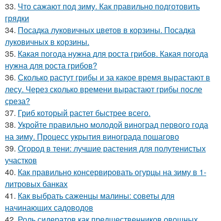
33.
Что сажают под зиму. Как правильно подготовить
грядки
34.
Посадка луковичных цветов в корзины. Посадка
луковичных в корзины.
35.
Какая погода нужна для роста грибов. Какая погода
нужна для роста грибов?
36.
Сколько растут грибы и за какое время вырастают в
лесу. Через сколько времени вырастают грибы после
среза?
37.
Гриб который растет быстрее всего.
38.
Укройте правильно молодой виноград первого года
на зиму. Процесс укрытия винограда пошагово
39.
Огород в тени: лучшие растения для полутенистых
участков
40.
Как правильно консервировать огурцы на зиму в 1-
литровых банках
41.
Как выбрать саженцы малины: советы для
начинающих садоводов
42.
Роль сидератов как предшественников овощных