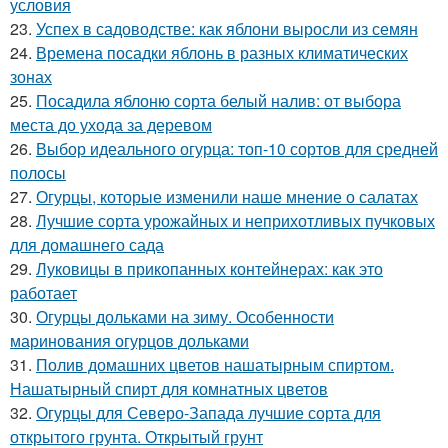
условия
23.
Успех в садоводстве: как яблони выросли из семян
24.
Времена посадки яблонь в разных климатических
зонах
25.
Посадила яблоню сорта белый налив: от выбора
места до ухода за деревом
26.
Выбор идеального огурца: топ-10 сортов для средней
полосы
27.
Огурцы, которые изменили наше мнение о салатах
28.
Лучшие сорта урожайных и неприхотливых пучковых
для домашнего сада
29.
Луковицы в прикопанных контейнерах: как это
работает
30.
Огурцы дольками на зиму. Особенности
маринования огурцов дольками
31.
Полив домашних цветов нашатырным спиртом.
Нашатырный спирт для комнатных цветов
32.
Огурцы для Северо-Запада лучшие сорта для
открытого грунта. Открытый грунт