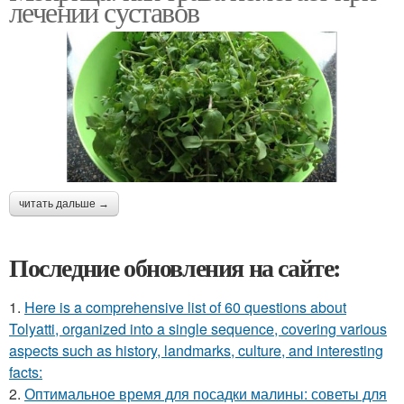
лечении суставов
читать дальше →
Последние обновления на сайте:
1.
Here is a comprehensive list of 60 questions about
Tolyatti, organized into a single sequence, covering various
aspects such as history, landmarks, culture, and interesting
facts:
2.
Оптимальное время для посадки малины: советы для