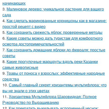
начинающих
3.
Малиновое дерево: уникальное растение для вашего
сада
4.
Как сделать маринованные корнишоны как в магазине:
простой рецепт с видео
5.
Как сохранить свежесть яблок: проверенные методы
6.
Какие советы можно дать туристам для комфортного
осмотра достопримечательностей
7.
Как сохранить домашние яблоки до февраля: простые
советы
8.
Какие прогулочные маршруты вдоль реки Казанки
самые живописные
9.
Травы от поноса у взрослых: эффективные народные
средства
10.
Самый главный секрет хризантемы мультифлора: что
вы не знали о этих цветах
11.
Хризантема Мультифлора Шаровидная: Полное
Руководство по Выращиванию
12.
Как прекратить выкидывать испорченный чеснок: