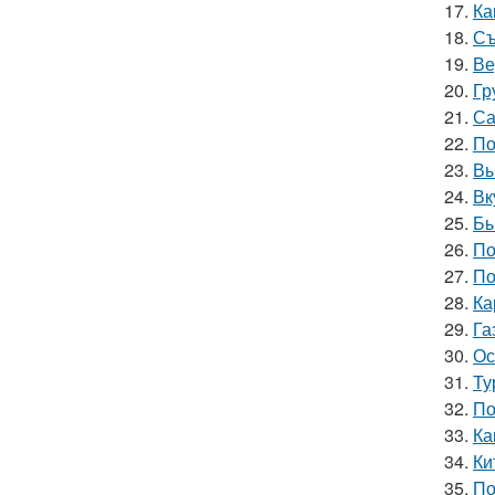
17.
Ка
18.
Съ
19.
Ве
20.
Гр
21.
Са
22.
По
23.
Вы
24.
Вк
25.
Бы
26.
По
27.
По
28.
Ка
29.
Га
30.
Ос
31.
Ту
32.
По
33.
Ка
34.
Ки
35.
По