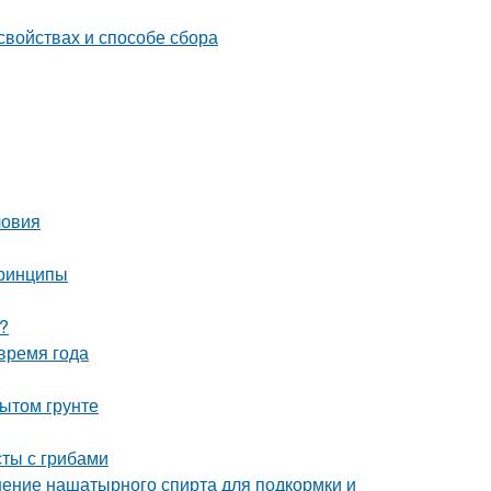
свойствах и способе сбора
ловия
принципы
?
время года
ытом грунте
сты с грибами
ение нашатырного спирта для подкормки и