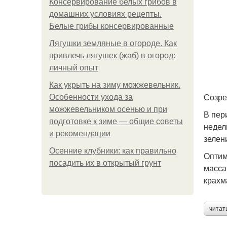
Консервирование белых грибов в
домашних условиях рецепты.
Белые грибы консервированные
Лягушки земляные в огороде. Как
привлечь лягушек (жаб) в огород:
личный опыт
Как укрыть на зиму можжевельник.
Созре
Особенности ухода за
можжевельником осенью и при
В пер
подготовке к зиме — общие советы
недел
и рекомендации
зелен
Осенние клубники: как правильно
Оптим
посадить их в открытый грунт
масса
крахм
читат