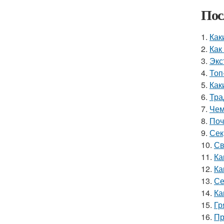
Пос
1.
Как
2.
Как
3.
Экс
4.
Топ
5.
Как
6.
Тра
7.
Чем
8.
Поч
9.
Сек
10.
Св
11.
Ка
12.
Ка
13.
Се
14.
Ка
15.
Гр
16.
Пр