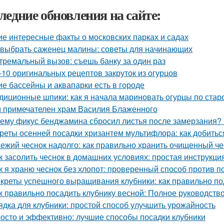
ледние обновления на сайте:
ие интересные факты о московских парках и садах
 выбрать саженец малины: советы для начинающих
тремальный вызов: съешь банку за один раз
-10 оригинальных рецептов закруток из огурцов
ие бассейны и аквапарки есть в городе
диционные шпики: как я начала мариновать огурцы по стар
 примечателен храм Василия Блаженного
ему фикус бенджамина сбросил листья после замерзания? 
реты осенней посадки хризантем мультифлора: как добить
ежий чеснок надолго: как правильно хранить очищенный че
к засолить чеснок в домашних условиях: простая инструкци
к я храню чеснок без хлопот: проверенный способ против п
креты успешного выращивания клубники: как правильно по
к правильно посадить клубнику весной: Полное руководст
ядка для клубники: простой способ улучшить урожайность
осто и эффективно: лучшие способы посадки клубники