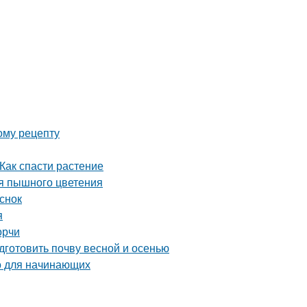
ому рецепту
Как спасти растение
ся пышного цветения
снок
я
орчи
дготовить почву весной и осенью
во для начинающих