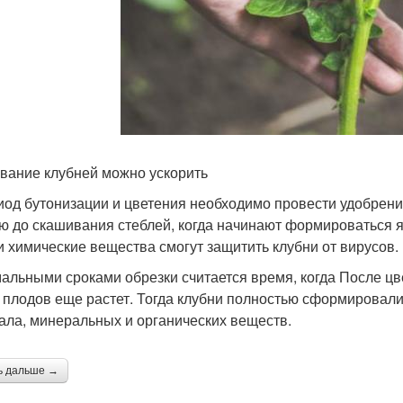
вание клубней можно ускорить
иод бутонизации и цветения необходимо провести удобрени
ю до скашивания стеблей, когда начинают формироваться 
и химические вещества смогут защитить клубни от вирусов.
альными сроками обрезки считается время, когда После ц
 плодов еще растет. Тогда клубни полностью сформировалис
ала, минеральных и органических веществ.
ь дальше →