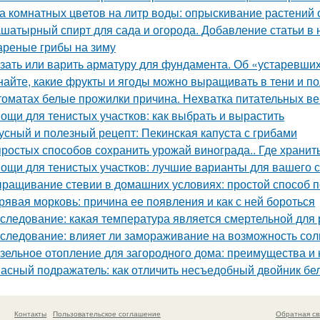
а комнатных цветов на литр воды: опрыскивание растений 
шатырный спирт для сада и огорода. Добавление статьи в
реные грибы на зиму
зать или варить арматуру для фундамента. Об «устаревши
найте, какие фрукты и ягоды можно выращивать в тени и п
томатах белые прожилки причина. Нехватка питательных в
ощи для тенистых участков: как выбрать и вырастить
усный и полезный рецепт: Пекинская капуста с грибами
простых способов сохранить урожай винограда.. Где хранит
ощи для тенистых участков: лучшие варианты для вашего 
ращивание стевии в домашних условиях: простой способ п
рявая морковь: причина ее появления и как с ней бороться
следование: какая температура является смертельной для 
следование: влияет ли замораживание на возможность соли
зельное отопление для загородного дома: преимущества и 
асный подражатель: как отличить несъедобный двойник бел
Контакты
Пользовательское соглашение
Обратная св