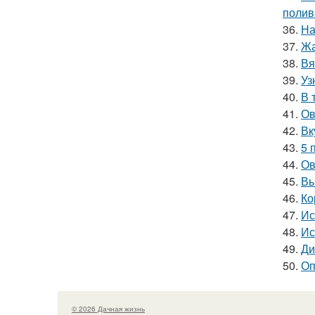
полив
36.
На
37.
Жа
38.
Вя
39.
Уз
40.
В 
41.
Ов
42.
Вк
43.
5 
44.
Ов
45.
Вы
46.
Ко
47.
Ис
48.
Ис
49.
Ди
50.
Оп
© 2026 Дачная жизнь