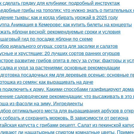
к сделать грядку для клубники: подробный инструктаж
едобные грибы на тополях: что нужно знать о питательных 
дение тыквы: как и когда убирать урожай в 2025 году
уппа Анимация в Кемерове: как купить билеты на концерты
жать яблони весной: рекомендуемые сроки и условия
шаговый гид по посадке яблони по схеме
бор идеального огурца: сорта для засолки и салатов
усные и хрустящие: 20 лучших сортов ранних огурцов
строе развитие грибов опята в лесу за сутки: факторы и ус
садка и уход за растениями: основные рекомендации
дготовка посадочных ям для деревьев осенью: основные 
ртошка из семян: как выращивать на даче
з подключить к дому. Какими способами газифицируют дома
енние садоводческие рекомендации: что высаживать в это 
рша из фасоли на зиму. Ингредиенты
дбор оптимального места для выращивания арбузов в откр
к собрать и сохранить морковь. В зависимости от региона
тайская капуста с грибами рецепт. Салат из пекинской капу
ливают ли нашатырным спиртом комнатные цветы. Примен