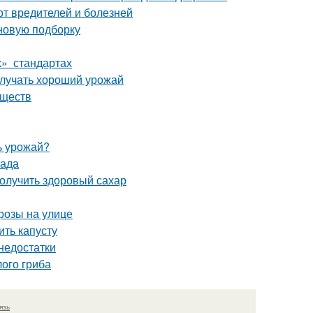
от вредителей и болезней
 новую подборку
х» стандартах
олучать хороший урожай
еществ
ь урожай?
сада
олучить здоровый сахар
розы на улице
ть капусту
недостатки
ого гриба
язь