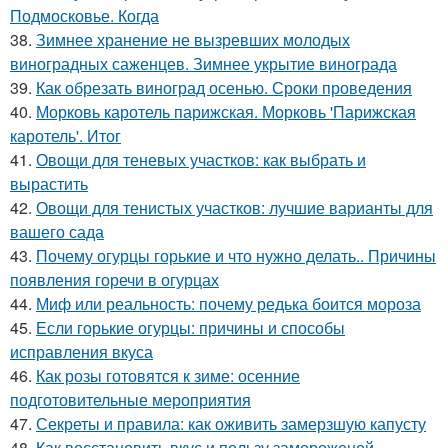
Подмосковье. Когда
38.
Зимнее хранение не вызревших молодых
виноградных саженцев. Зимнее укрытие винограда
39.
Как обрезать виноград осенью. Сроки проведения
40.
Морковь каротель парижская. Морковь 'Парижская
каротель'. Итог
41.
Овощи для теневых участков: как выбрать и
вырастить
42.
Овощи для тенистых участков: лучшие варианты для
вашего сада
43.
Почему огурцы горькие и что нужно делать.. Причины
появления горечи в огурцах
44.
Миф или реальность: почему редька боится мороза
45.
Если горькие огурцы: причины и способы
исправления вкуса
46.
Как розы готовятся к зиме: осенние
подготовительные мероприятия
47.
Секреты и правила: как оживить замерзшую капусту
48.
Как восстановить вкус и пользу замороженой