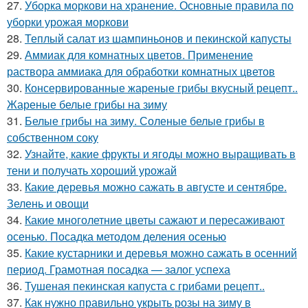
27.
Уборка моркови на хранение. Основные правила по
уборки урожая моркови
28.
Теплый салат из шампиньонов и пекинской капусты
29.
Аммиак для комнатных цветов. Применение
раствора аммиака для обработки комнатных цветов
30.
Консервированные жареные грибы вкусный рецепт..
Жареные белые грибы на зиму
31.
Белые грибы на зиму. Соленые белые грибы в
собственном соку
32.
Узнайте, какие фрукты и ягоды можно выращивать в
тени и получать хороший урожай
33.
Какие деревья можно сажать в августе и сентябре.
Зелень и овощи
34.
Какие многолетние цветы сажают и пересаживают
осенью. Посадка методом деления осенью
35.
Какие кустарники и деревья можно сажать в осенний
период. Грамотная посадка — залог успеха
36.
Тушеная пекинская капуста с грибами рецепт..
37.
Как нужно правильно укрыть розы на зиму в