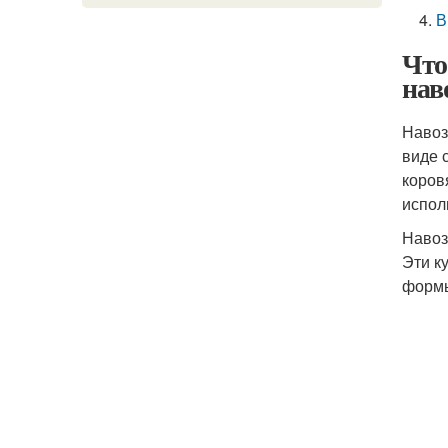
В
Что
нав
Навоз
виде 
коров
испол
Навоз 
Эти к
формы