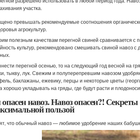
егной разрешено использовать в любой период года. Навоз
ахивания участка.
щено превышать рекомендуемые соотношения органического
доровья агрокультур.
оим полезным качествам перегной свиней сравнивается с 
йность культур, рекомендовано смешивать свиной навоз с 
ных.
внести перегной осенью, то на следующий год весной на гр
ки, тыкву, лук. Свежим и полуперепревшим навозом удобря
фель, баклажаны, ежевику, перцы и некоторые цветы (георг
а хорошо укладывать на гряды, где будут расти и плодоносит
 опасен навоз. Навоз опасен?! Секреты
аксимальной пользой
ят, что обычный навоз — любимое удобрение наших бабуш