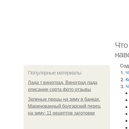
Что
нав
Сод
Ч
Популярные материалы
К
Лада т виноград. Виноград лада
Ч
описание сорта фото отзывы
Зеленые перцы на зиму в банках.
Маринованный болгарский перец
на зиму: 11 рецептов заготовки