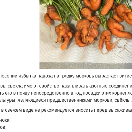
несении избытка навоза на грядку морковь вырастает вити
вь, свекла имеют свойство накапливать азотные соединения
ть его в почву непосредственно в год посадки этих корнепл
ультуры, являющиеся предшественниками моркови, свёклы,
 в свежем виде не рекомендуется вносить перед высажив
нока;
ов;