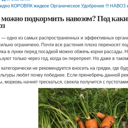
идео КОРОВЯК жидкое Органическое Удобрение !!! НАВОЗ ка
 можно подкормить навозом? Под какие
оз
 — одно из самых распространенных и эффективных органи
сильно ограничено. Почти все растения плохо переносят п
яка в лунки перед посадкой можно обжечь корни рассады. Н
ьзуют только через год, когда он перепреет. Но даже в таком
категорически не рекомендуется вносить на грядки, где буду
ультуры любят почву победнее. Если пренебречь данной р
, морковь начнет трескаться, свекла получится с пустотами