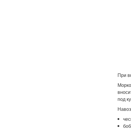
При в
Морко
вноси
под к
Навоз
чес
боб