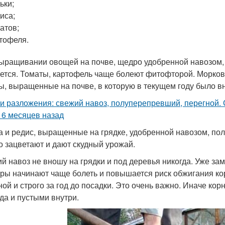
ьки;
иса;
атов;
тофеля.
ыращивании овощей на почве, щедро удобренной навозом, с
ется. Томаты, картофель чаще болеют фитофторой. Морковь
ы, выращенные на почве, в которую в текущем году было вн
и разложения: свежий навоз, полуперепревший, перегной. 
 6 месяцев назад
а и редис, выращенные на грядке, удобренной навозом, пол
о зацветают и дают скудный урожай.
й навоз не вношу на грядки и под деревья никогда. Уже зам
уры начинают чаще болеть и повышается риск обжигания кор
ной и строго за год до посадки. Это очень важно. Иначе к
гда и пустыми внутри.