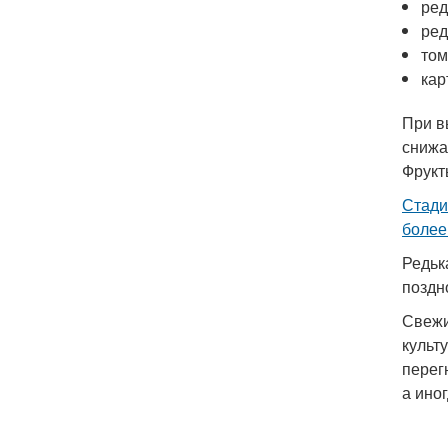
ред
ред
том
кар
При в
снижа
Фрукт
Стади
более
Редьк
поздн
Свежи
культ
перег
а ино