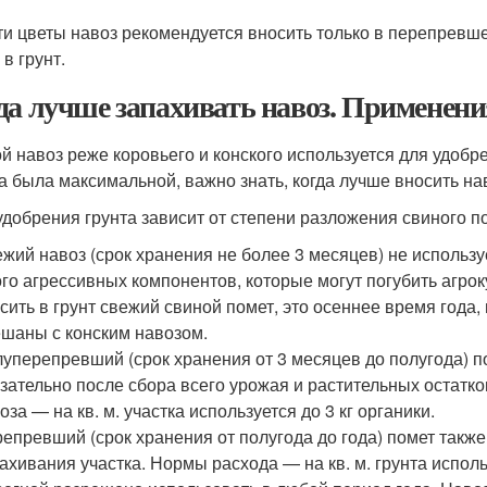
ти цветы навоз рекомендуется вносить только в перепревшем
в грунт.
да лучше запахивать навоз. Применени
й навоз реже коровьего и конского используется для удобре
а была максимальной, важно знать, когда лучше вносить на
удобрения грунта зависит от степени разложения свиного п
жий навоз (срок хранения не более 3 месяцев) не использу
го агрессивных компонентов, которые могут погубить агро
сить в грунт свежий свиной помет, это осеннее время года,
шаны с конским навозом.
уперепревший (срок хранения от 3 месяцев до полугода) по
зательно после сбора всего урожая и растительных остатк
оза — на кв. м. участка используется до 3 кг органики.
епревший (срок хранения от полугода до года) помет также
ахивания участка. Нормы расхода — на кв. м. грунта использ