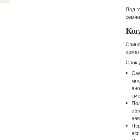
Под э
семян 
Ког
Свино
помет
Срок 
Све
мно
вно
сме
Пол
обя
нав
Пер
всп