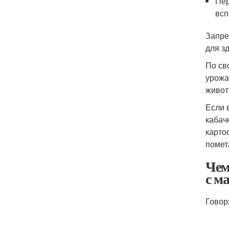
Пер
всп
Запре
для з
По св
урожа
живот
Если 
кабач
карто
помет
Чем
с м
Говор