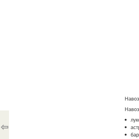
Навоз
Навоз
лук
⇦
аст
бар