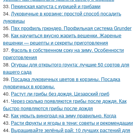
33.
Пекинская капуста с курицей и грибами
34.
Луковичные в корзине: простой способ посадить
луковицы
35.
Пвх профиль грюндер. Профильная система Grunder
36.
Как научиться вкусно жарить вешенки. Жареные
вешенки — рецепты и секреты приготовления
37.
Фасоль в собственном соку на зиму. Особенности
приготовления
38.
Огурцы для открытого грунта: лучшие 50 сортов для
вашего сада
39.
Посадка луковичных цветов в корзины. Посадка
луковичных в корзины.
40.
Растут ли грибы без дождя. Цезарский гриб
41.
Через сколько появляются грибы после дождя. Как
быстро появляются грибы после дождя
42.
Как укрыть виноград на зиму правильно. Когда
43.
Расти фрукты и ягоды в тени: советы и рекомендации
44.
Выращивайте зелёный рай: 10 лучших растений для