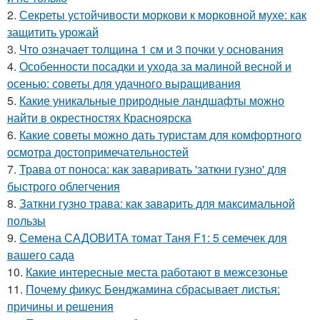
2.
Секреты устойчивости моркови к морковной мухе: как
защитить урожай
3.
Что означает толщина 1 см и 3 почки у основания
4.
Особенности посадки и ухода за малиной весной и
осенью: советы для удачного выращивания
5.
Какие уникальные природные ландшафты можно
найти в окрестностях Красноярска
6.
Какие советы можно дать туристам для комфортного
осмотра достопримечательностей
7.
Трава от поноса: как заваривать 'заткни гузно' для
быстрого облегчения
8.
Заткни гузно трава: как заварить для максимальной
пользы
9.
Семена САДОВИТА томат Таня F1: 5 семечек для
вашего сада
10.
Какие интересные места работают в межсезонье
11.
Почему фикус Бенджамина сбрасывает листья:
причины и решения