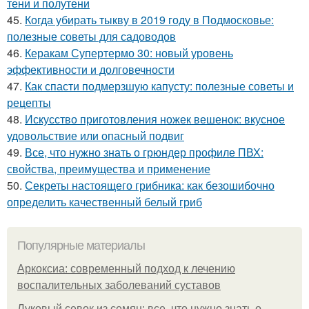
тени и полутени
45.
Когда убирать тыкву в 2019 году в Подмосковье:
полезные советы для садоводов
46.
Керакам Супертермо 30: новый уровень
эффективности и долговечности
47.
Как спасти подмерзшую капусту: полезные советы и
рецепты
48.
Искусство приготовления ножек вешенок: вкусное
удовольствие или опасный подвиг
49.
Все, что нужно знать о грюндер профиле ПВХ:
свойства, преимущества и применение
50.
Секреты настоящего грибника: как безошибочно
определить качественный белый гриб
Популярные материалы
Аркоксиа: современный подход к лечению
воспалительных заболеваний суставов
Луковый севок из семян: все, что нужно знать о