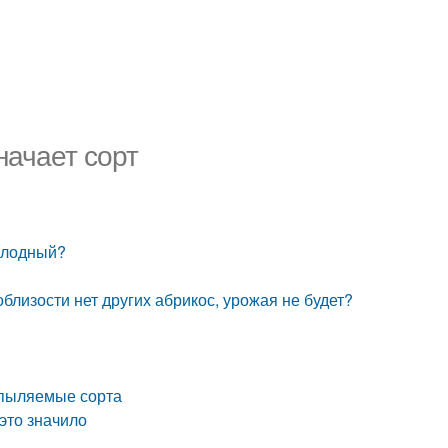
начает сорт
сплодный?
близости нет других абрикос, урожая не будет?
опыляемые сорта
это значило