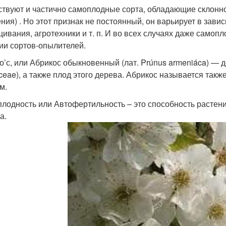
ствуют и частично самоплодные сорта, обладающие склонн
ния) . Но этот признак не постоянный, он варьирует в зави
ивания, агротехники и т. п. И во всех случаях даже самоп
ии сортов-опылителей.​
ко’с, или Абрикос обыкновенный (лат. Prúnus armeniáca) —
ceae), а также плод этого дерева. Абрикос называется такж
.​
плодность или Автофертильность – это способность расте
.​