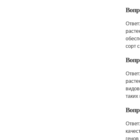
Вопр
Ответ
расте
обесп
сорт 
Вопр
Ответ
расте
видов
таких
Вопр
Ответ
качес
генов