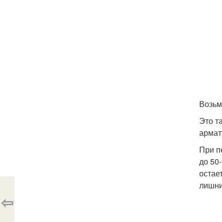
​Возьм
​Это 
армату
​При 
до 50
остае
лишни
⇦