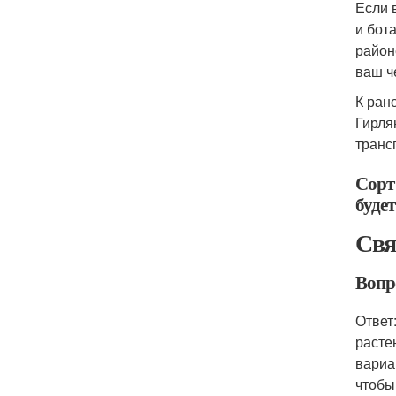
​Если
и бот
район
ваш ч
​К ра
Гирля
транс
Сорт 
будет
Свя
Вопр
Ответ
расте
вариа
чтобы