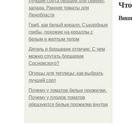
Лучшие сорта овощей для северо-
Что
запада. Ранние томаты для
Ленобласти
Вишн
Гриб, как белый коралл. Съедобные
грибы, похожие на кораллы с
белым и желтым телом
Дягиль и борщевик отличие. С чем
можно спутать борщевик
Сосновского?
Огурцы для теплицы: как выбрать
лучший сорт
Почему у томатов белые прожилки.
Почему у плодов томатов
образуются белые прожилки внутри