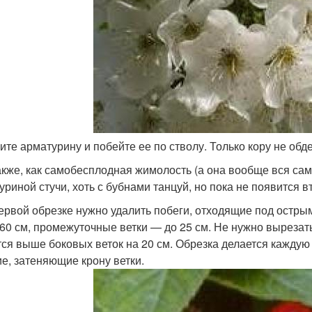
ите арматурину и побейте ее по стволу. Только кору не обде
также, как самобесплодная жимолость (а она вообще вся само
риной стучи, хоть с бубнами танцуй, но пока не появится вт
первой обрезке нужно удалить побеги, отходящие под острым
-60 см, промежуточные ветки — до 25 см. Не нужно вырезат
тся выше боковых веток на 20 см. Обрезка делается каждую
е, затеняющие крону ветки.​