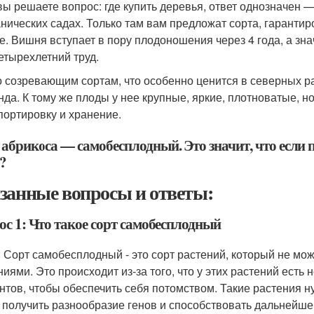
 вы решаете вопрос: где купить деревья, ответ однозначен
анических садах. Только там вам предложат сорта, гаран
е. Вишня вступает в пору плодоношения через 4 года, а зн
етырехлетний труд.​
но созревающим сортам, что особенно ценится в северных 
нда. К тому же плоды у нее крупные, яркие, плотноватые, н
портировку и хранение.​
абрикоса — самобесплодный. Это значит, что если п
?
занные вопросы и ответы:
ос 1: Что такое сорт самобесплодный
: Сорт самобесплодный - это сорт растений, который не мо
ниями. Это происходит из-за того, что у этих растений ест
нтов, чтобы обеспечить себя потомством. Такие растения 
 получить разнообразие генов и способствовать дальнейше