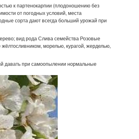
остью к партенокарпии (плодоношению без
симости от погодных условий, места
лодные сорта дают всегда больший урожай при
 дерево; вид рода Слива семейства Розовые
е жёлтосливником, морелью, курагой, жерделью,
ний давать при самоопылении нормальные