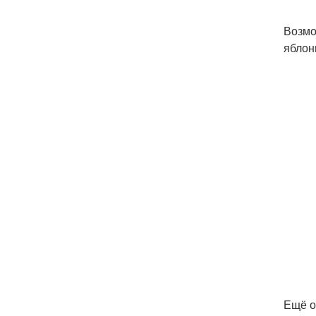
​Возм
яблон
​Ещё 