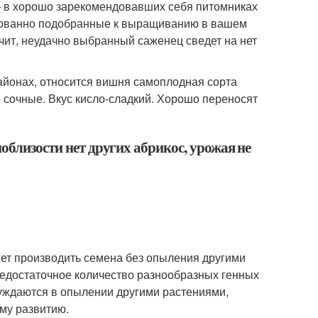
 — в хорошо зарекомендовавших себя питомниках
тированно подобранные к выращиванию в вашем
ачит, неудачно выбранный саженец сведет на нет
районах, относится вишня самоплодная сорта
о сочные. Вкус кисло-сладкий. Хорошо переносят
облизости нет других абрикос, урожая не
жет производить семена без опыления другими
ь недостаточное количество разнообразных генных
нуждаются в опылении другими растениями,
му развитию.