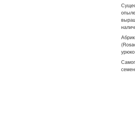
​Суще
опыле
выращ
налич
​Абри
(Rosa
урюком
​Само
семена