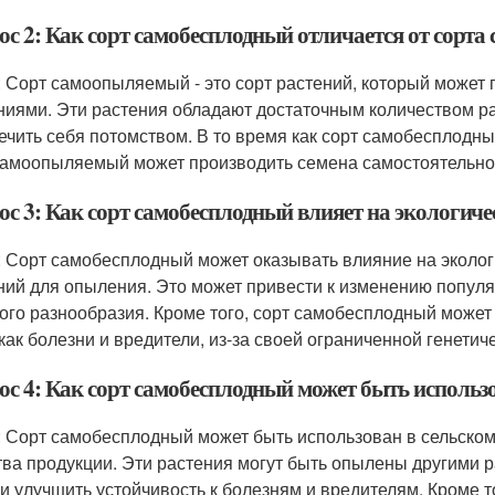
ос 2: Как сорт самобесплодный отличается от сорт
: Сорт самоопыляемый - это сорт растений, который может
ниями. Эти растения обладают достаточным количеством р
ечить себя потомством. В то время как сорт самобесплодн
самоопыляемый может производить семена самостоятельно
ос 3: Как сорт самобесплодный влияет на экологиче
: Сорт самобесплодный может оказывать влияние на экологич
ний для опыления. Это может привести к изменению популя
ого разнообразия. Кроме того, сорт самобесплодный може
 как болезни и вредители, из-за своей ограниченной генетич
ос 4: Как сорт самобесплодный может быть использо
: Сорт самобесплодный может быть использован в сельском
тва продукции. Эти растения могут быть опылены другими 
 и улучшить устойчивость к болезням и вредителям. Кроме 