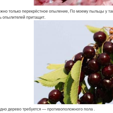
ожно только перекрёстное опыление, По моему пыльцы у таких
ь опылителей притащит.​
одно дерево требуется — противоположного пола .​