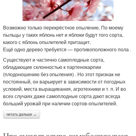
​Возможно только перекрёстное опыление, По моему
пыльцы у таких яблонь нет и яблоки будут того сорта,
какого с яблонь опылителей притащит.​
​Ещё одно дерево требуется — противоположного пола .​
​Существуют и частично самоплодные сорта,
обладающие склонностью к партенокарпии
(плодоношению без опыления) . Но этот признак не
постоянный, он варьирует в зависимости от погодных
условий, места выращивания, агротехники и т. п. И во
всех случаях даже самоплодные сорта дают всегда
больший урожай при наличии сортов-опылителей.​
читать дальше →
Что значит слива самобесплодная.