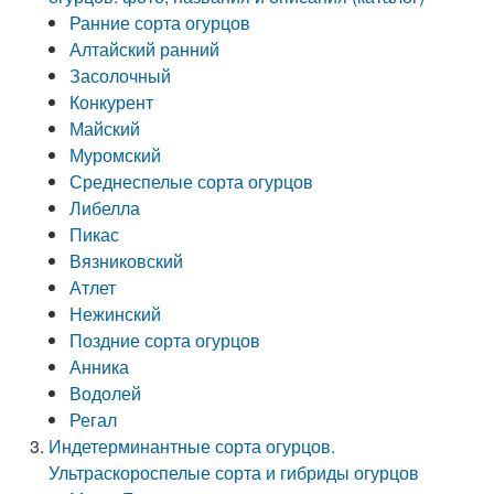
Ранние сорта огурцов
Алтайский ранний
Засолочный
Конкурент
Майский
Муромский
Среднеспелые сорта огурцов
Либелла
Пикас
Вязниковский
Атлет
Нежинский
Поздние сорта огурцов
Анника
Водолей
Регал
Индетерминантные сорта огурцов.
Ультраскороспелые сорта и гибриды огурцов