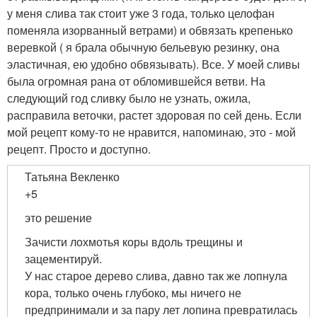
у меня слива так стоит уже 3 года, только целофан
поменяла изорванный ветрами) и обвязать крепенько
веревкой ( я брала обычную бельевую резинку, она
эластичная, ею удобно обвязывать). Все. У моей сливы
была огромная рана от обломившейся ветви. На
следующий год сливку было не узнать, ожила,
расправила веточки, растет здоровая по сей день. Если
мой рецепт кому-то не нравится, напоминаю, это - мой
рецепт. Просто и доступно.
Татьяна Векленко
+5
это решение
Зачисти лохмотья коры вдоль трещины и
зацементируй.
У нас старое дерево слива, давно так же лопнула
кора, только очень глубоко, мы ничего не
предпринимали и за пару лет лопина превратилась