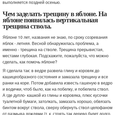
выполняется поздней осенью.
Чем заделать трещину в яблоне. На
яблоне появилась вертикальная
трещина ствола.
Яблоне 10 лет, названия не знаю, по сроку созревания
яблок - летняя. Весной обнаружилась проблема, а
именно - трещина на стволе. Трещина прерывистая,
местами глубокая. Подскажите, пожалуйста, что можно
сделать, как помочь яблоне?
Я сделала так: в ведре развела глину и коровяк до
кашицеобразного состояния и замазала трещину и все
ранки на коре. Потом добавила известь гашеную в ведро
и водички, чтоб было, как на побелку, и побелила ствол.
А где дупло- кашкой из глины и коровяка, плюс кусочки
туалетной бумаги, затолкать, замазать хорошо, обвязать
бинтом вокруг ствола, сверху обернуть ствол целофаном
от размыва дождями (т. к. стоять так дерево будет долго,