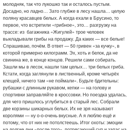
молодняк, так что лукошко так и осталось пустым.
Досадно, но ладно… Зато глубже в лесу нашла… целую
поляну красавцев белых. А когда ехали в Брусино, то
первое, что встретили «грибное», это… разгрузку на
трассе: из багажника «Жигулей» трое человек
выкладывали грибы на продажу. Да каких — все белые!
Спрашиваю, почём. В ответ — 50 гривен «за кучку», в
которой примерно килограмм. Эх, хоть и белок, да не
свинина же, в конце концов. Решили сами собирать.
Зашли мы в лесок, нашли там целых… три белых гриба.
Кстати, когда заглянули в лиственный, кроме четырёх
клещей, ничего там «не поймали». Будьте бдительны:
рубашки с длинным рукавом, кепки — на голову и
спортивки заправляйте в кроссовки. Но поездка удалась,
для чего пришлось углубиться в старый лес. Собрали
две корзины шикарных белых. Их не зря называют
королями — ну о-о-очень вкусные. А я люблю ещё и
потому, что от них не потолстеешь. Итог охоты: эмоции
на долгие дни «после того», потрясающий суп и запас на