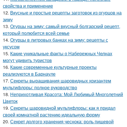
свойства и применение
12.
Вкусные и простые рецепты заготовок из огурцов на
зиму
13.
Огурцы на зиму: самый вкусный болгарский рецепт,
который полюбится всей семье
14.
Огурцы в литровых банках на зиму: рецепты с
уксусом
15.
Какие уникальные факты о Набережных Челнах
могут удивить туристов
16.
Какие современные культурные проекты
реализуются в Барнауле
17.
Секреты выращивания шаровидных хризантем
мультифлоры: полное руководство
18.
Неприхотливая Красота: Мой Любимый Многолетний
Цветок
19.
Секреты шаровидной мультифлоры: как я придал
своей комнатной растению идеальную форму
20.
Секрет долгого хранения чеснока: роль пищевой