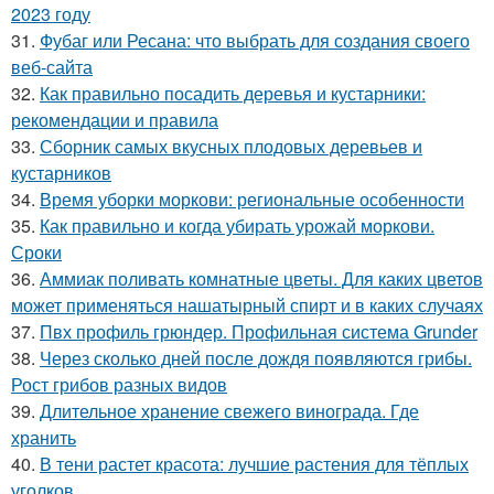
2023 году
31.
Фубаг или Ресана: что выбрать для создания своего
веб-сайта
32.
Как правильно посадить деревья и кустарники:
рекомендации и правила
33.
Сборник самых вкусных плодовых деревьев и
кустарников
34.
Время уборки моркови: региональные особенности
35.
Как правильно и когда убирать урожай моркови.
Сроки
36.
Аммиак поливать комнатные цветы. Для каких цветов
может применяться нашатырный спирт и в каких случаях
37.
Пвх профиль грюндер. Профильная система Grunder
38.
Через сколько дней после дождя появляются грибы.
Рост грибов разных видов
39.
Длительное хранение свежего винограда. Где
хранить
40.
В тени растет красота: лучшие растения для тёплых
уголков