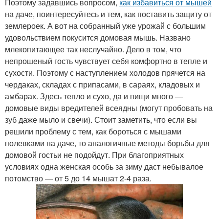
Поэтому задавшись вопросом,
как избавиться от мышей
на даче, поинтересуйтесь и тем, как поставить защиту от
землероек. А вот на собранный уже урожай с большим
удовольствием покусится домовая мышь. Названо
млекопитающее так неслучайно. Дело в том, что
непрошеный гость чувствует себя комфортно в тепле и
сухости. Поэтому с наступлением холодов прячется на
чердаках, складах с припасами, в сараях, кладовых и
амбарах. Здесь тепло и сухо, да и пищи много —
домовые виды вредителей всеядны (могут пробовать на
зуб даже мыло и свечи). Стоит заметить, что если вы
решили проблему с тем, как бороться с мышами
полевками на даче, то аналогичные методы борьбы для
домовой гостьи не подойдут. При благоприятных
условиях одна женская особь за зиму даст небывалое
потомство — от 5 до 14 мышат 2-4 раза.