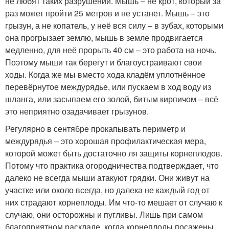
не любят таких разрушений. Мышь – не крот, который за
раз может пройти 25 метров и не устанет. Мышь – это
грызун, а не копатель, у неё вся силу – в зубах, которыми
она прогрызает землю, мышь в земле продвигается
медленно, для неё прорыть 40 см – это работа на ночь.
Поэтому мыши так берегут и благоустраивают свои
ходы. Когда же мы вместо хода кладём уплотнённое
перевёрнутое междурядье, или пускаем в ход воду из
шланга, или засыпаем его золой, битым кирпичом – всё
это неприятно озадачивает грызунов.
Регулярно в сентябре прокапывать периметр и
междурядья – это хорошая профилактическая мера,
которой может быть достаточно ля защиты корнеплодов.
Потому что практика огородничества подтверждает, что
далеко не всегда мыши атакуют грядки. Они живут на
участке или около всегда, но далека не каждый год от
них страдают корнеплоды. Им что-то мешает от случаю к
случаю, они осторожны и пугливы. Лишь при самом
благоприятном раскладе, когда корнеплоды посажены