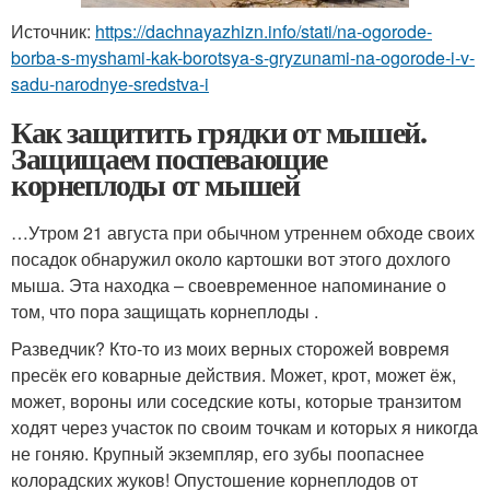
Источник:
https://dachnayazhizn.info/stati/na-ogorode-
borba-s-myshami-kak-borotsya-s-gryzunami-na-ogorode-i-v-
sadu-narodnye-sredstva-i
Как защитить грядки от мышей.
Защищаем поспевающие
корнеплоды от мышей
…Утром 21 августа при обычном утреннем обходе своих
посадок обнаружил около картошки вот этого дохлого
мыша. Эта находка – своевременное напоминание о
том, что пора защищать корнеплоды .
Разведчик? Кто-то из моих верных сторожей вовремя
пресёк его коварные действия. Может, крот, может ёж,
может, вороны или соседские коты, которые транзитом
ходят через участок по своим точкам и которых я никогда
не гоняю. Крупный экземпляр, его зубы поопаснее
колорадских жуков! Опустошение корнеплодов от