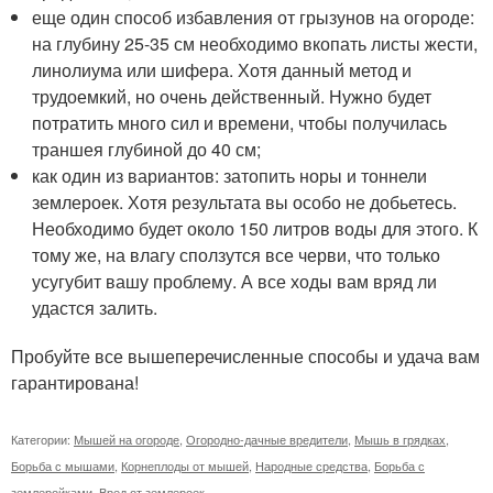
еще один способ избавления от грызунов на огороде:
на глубину 25-35 см необходимо вкопать листы жести,
линолиума или шифера. Хотя данный метод и
трудоемкий, но очень действенный. Нужно будет
потратить много сил и времени, чтобы получилась
траншея глубиной до 40 см;
как один из вариантов: затопить норы и тоннели
землероек. Хотя результата вы особо не добьетесь.
Необходимо будет около 150 литров воды для этого. К
тому же, на влагу сползутся все черви, что только
усугубит вашу проблему. А все ходы вам вряд ли
удастся залить.
Пробуйте все вышеперечисленные способы и удача вам
гарантирована!
Категории:
Мышей на огороде
,
Огородно-дачные вредители
,
Мышь в грядках
,
Борьба с мышами
,
Корнеплоды от мышей
,
Народные средства
,
Борьба с
землеройками
,
Вред от землероек