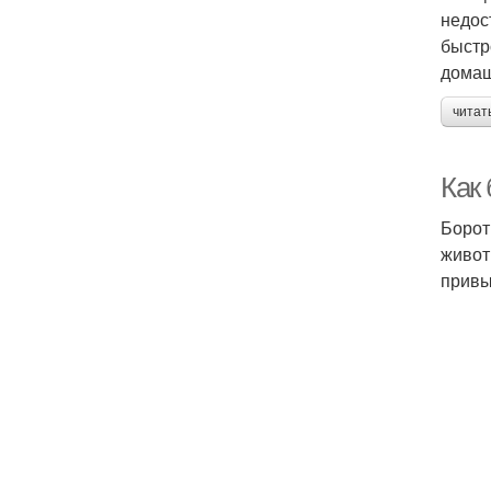
недос
быстр
домаш
читат
Как
Борот
живот
привы