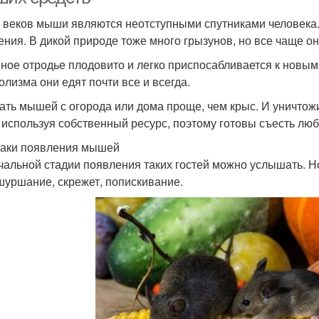
 веков мыши являются неотступными спутниками человека.
ения. В дикой природе тоже много грызунов, но все чаще о
ое отродье плодовито и легко приспосабливается к новым 
олизма они едят почти все и всегда.
ать мышей с огорода или дома проще, чем крыс. И уничтожит
 используя собственный ресурс, поэтому готовы съесть лю
аки появления мышей
чальной стадии появления таких гостей можно услышать. Н
шуршание, скрежет, попискивание.