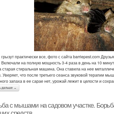
грызут практически все, фото с сайта barriepest.com Друз
. Включали на полную мощность 3-4 раза в день на 10 минут.
а старая стиральная машина. Она ставила на нее металличе
. Уверяет, что после третьего сеанса звуковой терапии мы
ого запаха в ее сарае нет, урожай лежит в целости и сохра
ь дальше →
ьба с мышами на садовом участке. Борьб
ших средств