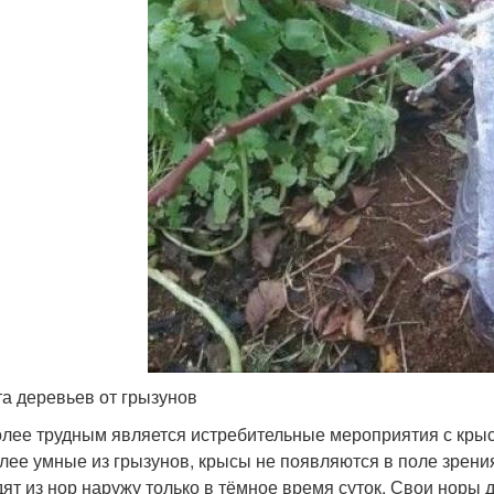
а деревьев от грызунов
лее трудным является истребительные мероприятия с крыса
лее умные из грызунов, крысы не появляются в поле зрения
ят из нор наружу только в тёмное время суток. Свои норы д