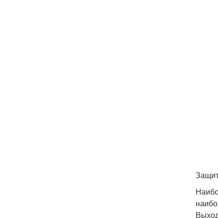
Защит
Наибо
наибо
Выход