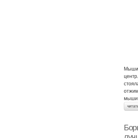
Мыши 
центр
стоял
отжим
мышин
читат
Бор
луч