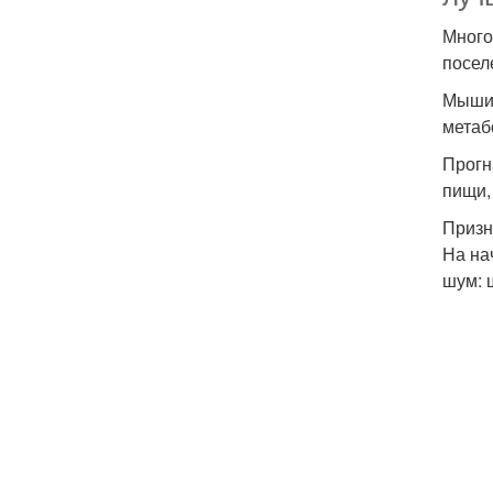
Много
посел
Мышин
метаб
Прогн
пищи,
Призн
На на
шум: 