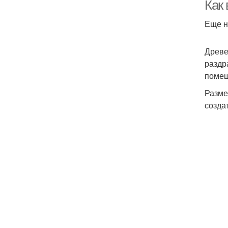
Как
Еще н
Древе
раздр
помещ
Разме
созда