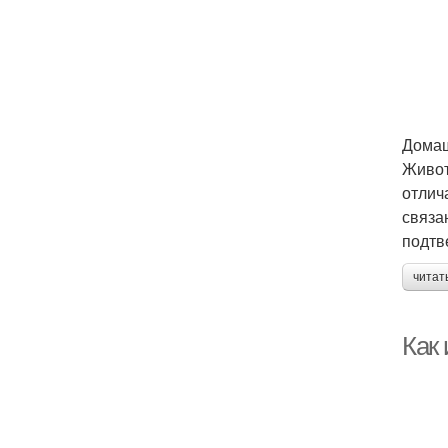
Дома
Живот
отлич
связа
подтв
читат
Как 