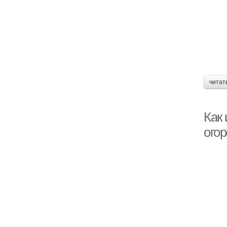
читат
Как 
ого