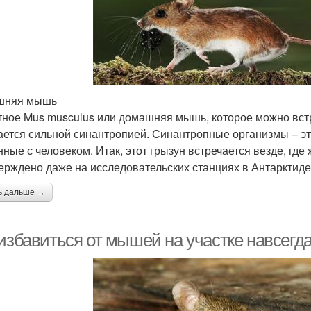
шняя мышь
ное Mus musculus или домашняя мышь, которое можно встре
ается сильной синантропией. Синантропные организмы – э
нные с человеком. Итак, этот грызун встречается везде, где
ерждено даже на исследовательских станциях в Антарктиде
ь дальше →
избавиться от мышей на участке навсегда