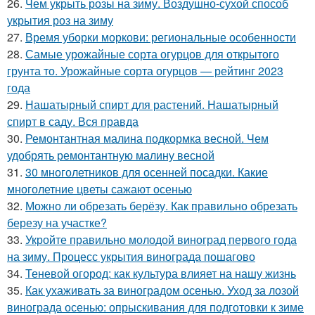
26.
Чем укрыть розы на зиму. Воздушно-сухой способ
укрытия роз на зиму
27.
Время уборки моркови: региональные особенности
28.
Самые урожайные сорта огурцов для открытого
грунта то. Урожайные сорта огурцов — рейтинг 2023
года
29.
Нашатырный спирт для растений. Нашатырный
спирт в саду. Вся правда
30.
Ремонтантная малина подкормка весной. Чем
удобрять ремонтантную малину весной
31.
30 многолетников для осенней посадки. Какие
многолетние цветы сажают осенью
32.
Можно ли обрезать берёзу. Как правильно обрезать
березу на участке?
33.
Укройте правильно молодой виноград первого года
на зиму. Процесс укрытия винограда пошагово
34.
Теневой огород: как культура влияет на нашу жизнь
35.
Как ухаживать за виноградом осенью. Уход за лозой
винограда осенью: опрыскивания для подготовки к зиме