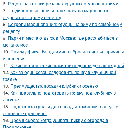
6.
Рецепт заготовки резаных крупных огурцов на зиму
7.
Традиционные шпики: как я начала мариновать
огурцы по старому рецепту
8.
Секреты маринования: огурцы на зиму по семейному
рецепту
9.
Парки и места отдыха в Москве: где расслабиться в
мегаполисе
10.
Почему фикус Бенджамина сбросил листья: причины
и решения
11.
Какие исторические памятники дошли до наших дней
12.
Как за один сезон оздоровить почву в клубничной
грядке
13.
Преимущества посадки клубники осенью
14.
Как правильно подготовить грядку под клубнику в
августе
15.
Подготовка грядки для посадки клубники в августе:
основные принципы
16.
Время сбора: когда убирать тыкву с огорода в
Подмосковье