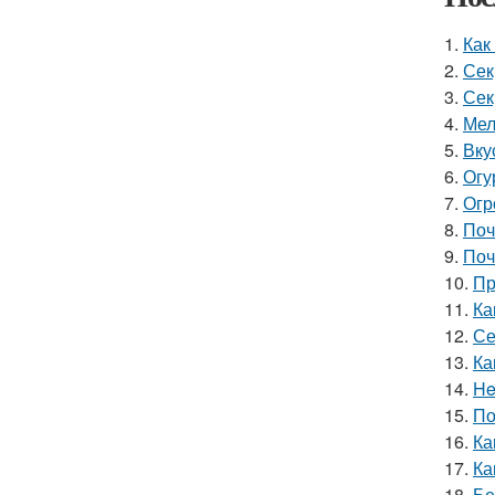
1.
Как
2.
Сек
3.
Сек
4.
Мел
5.
Вку
6.
Огу
7.
Огр
8.
Поч
9.
Поч
10.
Пр
11.
Ка
12.
Се
13.
Ка
14.
He
15.
По
16.
Ка
17.
Ка
18.
Бе