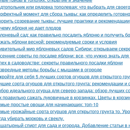
дтопольник или рядовка тополевая: что выбрать для своего
рфектный момент для сбора тыквы: как определить готовно
корить созревание тыквы: лучшие практики и рекомендации
чему яблоня не дает плодов
лоневый сад: как правильно посадить яблоню и получить 
жать яблони весной: рекомендуемые сроки и условия
ивительный мир яблоневых садов Сибири: открываем секр
сенние советы по посадке яблони: все, что нужно знать д
пех в садоводстве: секреты правильного посадки яблони
звредные методы борьбы с мышами в огороде
кройте для себя 5 лучших сортов огурцов для открытого гру
чшие сорта огурцов для открытого грунта: рекомендации и 
бор идеального огурца для северо-запада: обзор лучших с
к правильно сажать луковичные в корзинках. Цветы в корзи
мые простые овощи для начинающих: топ-10
мые урожайные сорта огурцов для открытого грунта то. Ур
гда убирать морковь и свеклу.
шатырный спирт для сада и огорода. Добавление статьи в