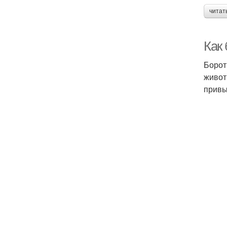
читат
Как
Борот
живот
привы