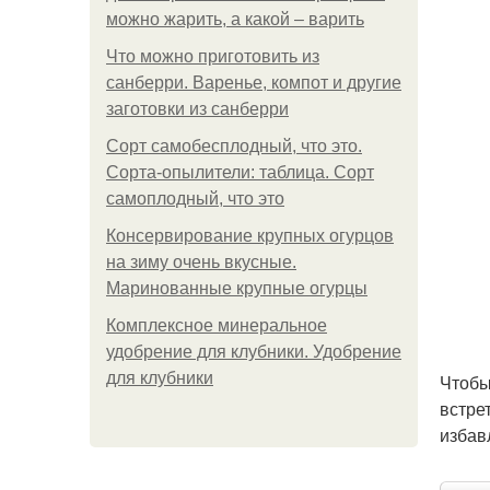
можно жарить, а какой – варить
Что можно приготовить из
санберри. Варенье, компот и другие
заготовки из санберри
Сорт самобесплодный, что это.
Сорта-опылители: таблица. Сорт
самоплодный, что это
Консервирование крупных огурцов
на зиму очень вкусные.
Маринованные крупные огурцы
Комплексное минеральное
удобрение для клубники. Удобрение
для клубники
Чтобы
встрет
избав