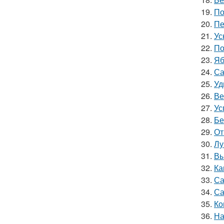
19.
По
20.
Пе
21.
Ус
22.
По
23.
Яб
24.
Са
25.
Уд
26.
Ве
27.
Ус
28.
Бе
29.
От
30.
Лу
31.
Вы
32.
Ка
33.
Са
34.
Са
35.
Ко
36.
На