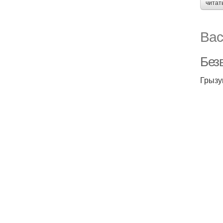
читат
Вас
Без
Грызу