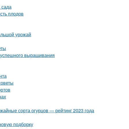
 сада
сть плодов
большой урожай
еты
ля успешного выращивания
нта
советы
ортов
нах
ожайные сорта огурцов — рейтинг 2023 года
 новую подборку