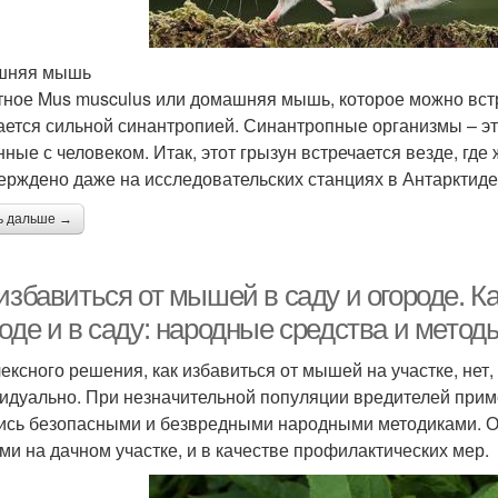
шняя мышь
ное Mus musculus или домашняя мышь, которое можно встре
ается сильной синантропией. Синантропные организмы – э
нные с человеком. Итак, этот грызун встречается везде, где
ерждено даже на исследовательских станциях в Антарктиде
ь дальше →
избавиться от мышей в саду и огороде. К
оде и в саду: народные средства и метод
ексного решения, как избавиться от мышей на участке, не
идуально. При незначительной популяции вредителей прим
ись безопасными и безвредными народными методиками. Он
и на дачном участке, и в качестве профилактических мер.