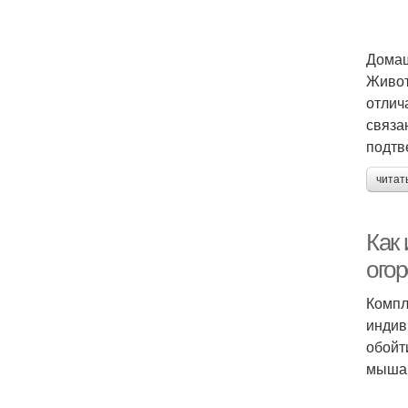
Дома
Живот
отлич
связа
подтв
читат
Как 
огор
Компл
индив
обойт
мышам