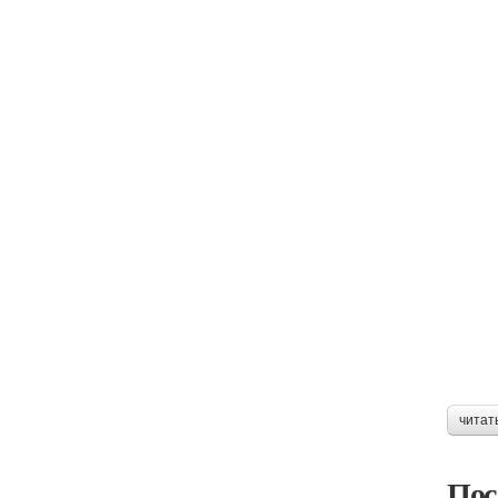
читат
Пос