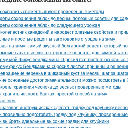
 сохранить свежесть яблок: проверенные методы
реты сохранения яблок до весны: полезные советы для са
реты сохранения яблок до следующего урожая
колепестник канадский в народе: полезные свойства и пр
сные и простые рецепты заготовок из огурцов на зиму
рцы на зиму: самый вкусный болгарский рецепт, который п
омные салатные листья: простые рецепты для зимней заго
ему мой фикус бенджамина сбросил все листья: основные
ему фикус Бенджамина сбросил листья: причины и решени
евращение черенка в шикарный куст за месяц: шаг за шаго
кие основные достопримечательности можно посмотреть в 
креты хранения чеснока до весны: проверенные методы
к хранить чеснок в банках: простой способ на зиму
adlines:
шаговая инструкция: как сделать грядку под клубнику весно
к правильно подготовить грядку под клубнику: проверенные
к выбрать идеальные высокие грядки для клубники
лые грибы в тополях: открытие и значение