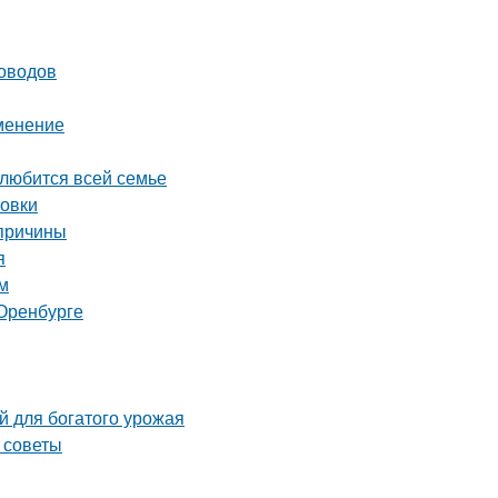
доводов
именение
олюбится всей семье
товки
 причины
я
м
Оренбурге
й для богатого урожая
 советы