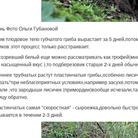
ень Фото Ольги Губановой
ом плодовое тело губчатого гриба вырастает за 5 дней,пото
иков этот процесс только расстраивает.
созревший белый еще можно рассматривать как трофей(мно
 насыщенный вкус ),то подберезовик старше 2-х дней обычн
ннее трубчатых растут пластинчатые грибы,особенно лиси
рать"при неблагоприятных условиях,например засухе,потом 
али ,что зародыши лисичек (примордии)вообще исчезали,так
ицу обратно.
астинчатых самая "скоростная" - сыроежка,довольно быстро
ывается в течении 2-3 дней.