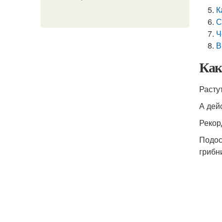
К
С
Ч
В
Как
Растут
А дей
Рекор
Подос
грибн