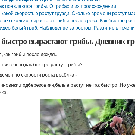
ак появляются грибы. О грибах и их происхождении
 какой скоростью растут грузди. Сколько времени растут м
ерез сколько вырастают грибы после среза. Как быстро рас
идео белый гриб. Наблюдение за ростом. Развитие в течение 
 быстро вырастают грибы. Дневник гр
 ,как грибы после дождя..
ствительно,как быстро растут грибы?
дсмен по скорости роста весёлка -
иновики,подберезовики,белые растут не так быстро ,Но уже
ика.