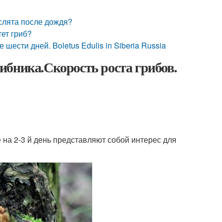
аслята после дождя?
тет гриб?
шести дней. Boletus Edulis in Siberia Russia
ибника.Скорость роста грибов.
 на 2-3 й день представляют собой интерес для