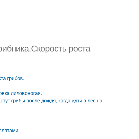
рибника.Скорость роста
та грибов.
овка лиловоногая.
тут грибы после дождя, когда идти в лес на
аслятами