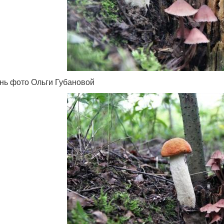
ень фото Ольги Губановой