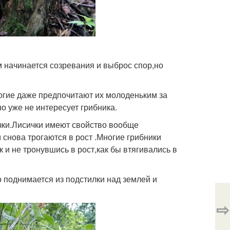
м начинается созревания и выброс спор,но
гие даже предпочитают их молоденьким за
о уже не интересует грибника.
чки.Лисички имеют свойство вообще
снова трогаются в рост .Многие грибники
 и не тронувшись в рост,как бы втягивались в
 поднимается из подстилки над землей и
⇨