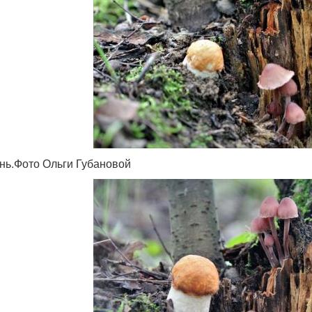
ень.Фото Ольги Губановой