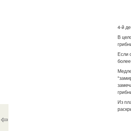
4-й д
В цел
грибн
Если 
более
Медле
"зами
замеч
грибн
Из пл
раскр
⇦