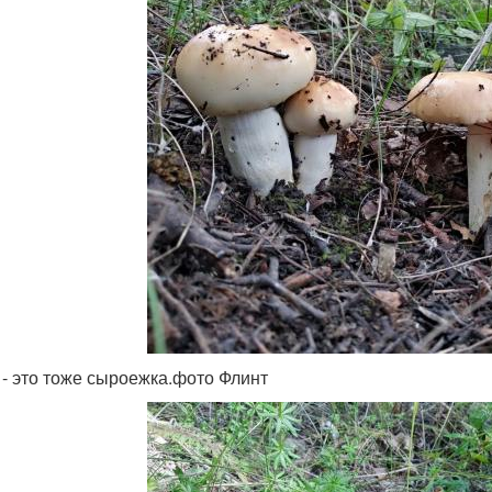
 - это тоже сыроежка.фото Флинт