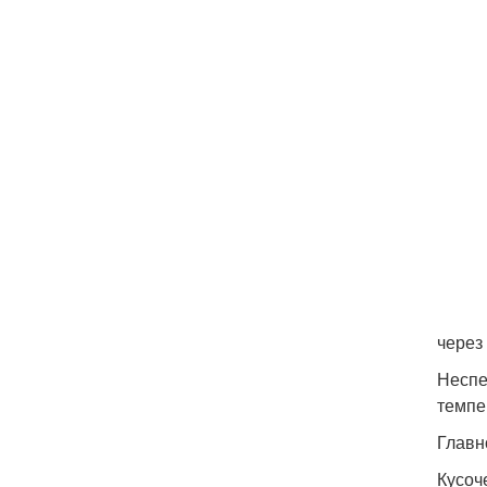
через
Неспе
темпе
Главн
Кусоч