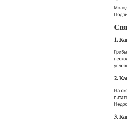
Молод
Подпи
Свя
1. К
Грибы
неско
услов
2. К
На ск
питат
Недос
3. Ка