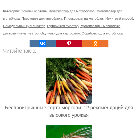
Категории:
Основные этапы
,
Культиватор для мотоблоков
,
Культиватор для
мотоблока
,
Плоскорез для мотоблока
,
Плоскорезы на мотоблок
,
Нехитрый способ
,
Самодельный культиватор
,
Ручной культиватор
,
Культиватор к мотоблоку
,
Дисковый культиватор
,
Окучники для картофеля
,
Обработки для мотоблока
Читайте также
Беспроигрышные сорта моркови: 12 рекомендаций для
высокого урожая