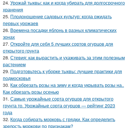
24.
Урожай тыквы: как и когда убирать для долгосрочного
хранения
25.
Плодоношение садовых культур: когда ожидать
первых урожаев
26.
Времена посадки яблонь в разных климатических
зонах
27.
Откройте для себя 5 лучших сортов огурцов для
открытого грунта
28.
Стевия: как вырастить и ухаживать за этим полезным
растением
29.
Подготовьтесь к уборке тыквы: лучшие практики для
подмосковья
30.
Как обрезать розы на зиму и когда укрывать розы на..
Как обрезать розы осенью
31.
Самые урожайные сорта огурцов для открытого
грунта то. Урожайные сорта огурцов — рейтинг 2023
года
32.
Когда собирать морковь с грядки. Как определить
зрелость моркови по признакам?