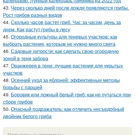
календарю. Лунный календарь грибника на 2022 год
43.
Через сколько дней после дождя появляются грибы.
Рост грибов разных видов
44.
Сколько часов растет гриб. Час за часом, день за
днем. Как растут грибы в лесу
45.
Огородные культуры для теневых участков: как
выбрать растения, которым не нужно много света
46.
Садовые хитрости: как сделать свою огородную
зоной в тени забора
47.
Оранжерея в тени: лучшие растения для укрытых
участков
48.
Осенний уход за яблоней: эффективные методы
борьбы с паршей
49.
Боровик или ложный белый гриб: как не путаться при
сборе грибов
50.
Опасный подражатель: как отличить несъедобный
двойник белого гриба