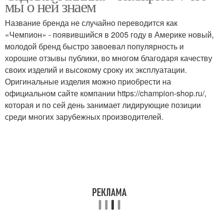
мы о ней знаем
Название бренда не случайно переводится как
«Чемпион» - появившийся в 2005 году в Америке новый,
Культиватор для
молодой бренд быстро завоевал популярность и
Самодельная кабина
минитрактора
хорошие отзывы публики, во многом благодаря качеству
своих изделий и высокому сроку их эксплуатации.
Оригинальные изделия можно приобрести на
официальном сайте компании https://champion-shop.ru/,
Самодельный
Самодельный плуг
которая и по сей день занимает лидирующие позиции
минитрактор
среди многих зарубежных производителей.
Самодельный
Самодельные
погрузчик
погрузчики
Культиватор до
мотоблока