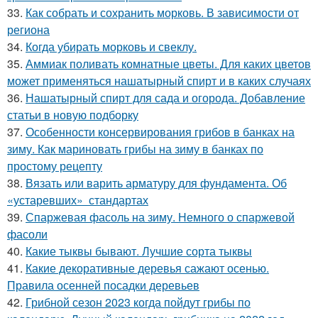
33.
Как собрать и сохранить морковь. В зависимости от
региона
34.
Когда убирать морковь и свеклу.
35.
Аммиак поливать комнатные цветы. Для каких цветов
может применяться нашатырный спирт и в каких случаях
36.
Нашатырный спирт для сада и огорода. Добавление
статьи в новую подборку
37.
Особенности консервирования грибов в банках на
зиму. Как мариновать грибы на зиму в банках по
простому рецепту
38.
Вязать или варить арматуру для фундамента. Об
«устаревших» стандартах
39.
Спаржевая фасоль на зиму. Немного о спаржевой
фасоли
40.
Какие тыквы бывают. Лучшие сорта тыквы
41.
Какие декоративные деревья сажают осенью.
Правила осенней посадки деревьев
42.
Грибной сезон 2023 когда пойдут грибы по