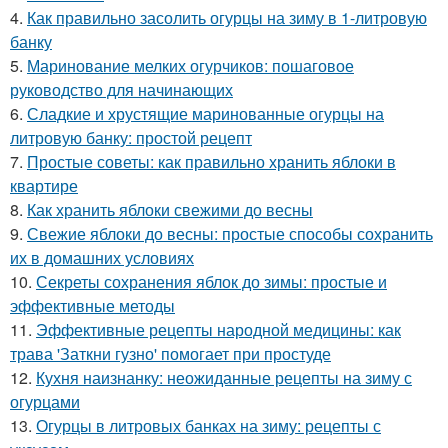
4.
Как правильно засолить огурцы на зиму в 1-литровую
банку
5.
Маринование мелких огурчиков: пошаговое
руководство для начинающих
6.
Сладкие и хрустящие маринованные огурцы на
литровую банку: простой рецепт
7.
Простые советы: как правильно хранить яблоки в
квартире
8.
Как хранить яблоки свежими до весны
9.
Свежие яблоки до весны: простые способы сохранить
их в домашних условиях
10.
Секреты сохранения яблок до зимы: простые и
эффективные методы
11.
Эффективные рецепты народной медицины: как
трава 'Заткни гузно' помогает при простуде
12.
Кухня наизнанку: неожиданные рецепты на зиму с
огурцами
13.
Огурцы в литровых банках на зиму: рецепты с