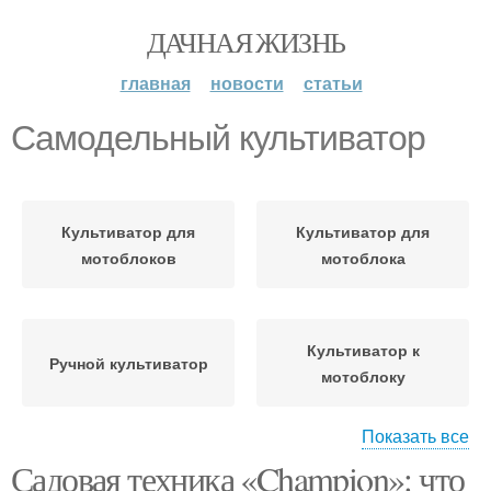
ДАЧНАЯ ЖИЗНЬ
главная
новости
статьи
Самодельный культиватор
Культиватор для
Культиватор для
мотоблоков
мотоблока
Культиватор к
Ручной культиватор
мотоблоку
Показать все
Садовая техника «Champion»: что
Дисковый культиватор
Самодельный минь