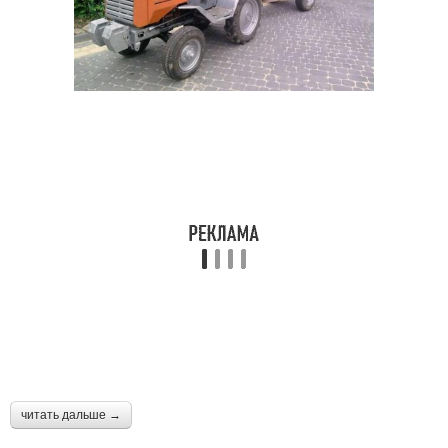
Самодельный
Культиватор для
культиватор
минитрактора
Погрузчик для
Навеска на
минитрактора
самодельный трактор
Косилка на
Самодельные мини-
минитрактор
трактора
Оборудование на
Минитрактор на
минитрактор
гусеничном ходу
читать дальше →