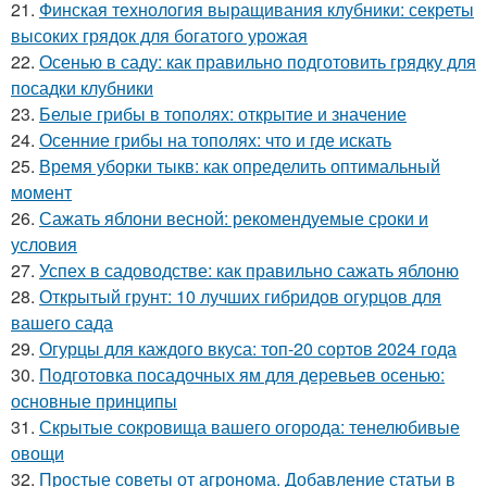
21.
Финская технология выращивания клубники: секреты
высоких грядок для богатого урожая
22.
Осенью в саду: как правильно подготовить грядку для
посадки клубники
23.
Белые грибы в тополях: открытие и значение
24.
Осенние грибы на тополях: что и где искать
25.
Время уборки тыкв: как определить оптимальный
момент
26.
Сажать яблони весной: рекомендуемые сроки и
условия
27.
Успех в садоводстве: как правильно сажать яблоню
28.
Открытый грунт: 10 лучших гибридов огурцов для
вашего сада
29.
Огурцы для каждого вкуса: топ-20 сортов 2024 года
30.
Подготовка посадочных ям для деревьев осенью:
основные принципы
31.
Скрытые сокровища вашего огорода: тенелюбивые
овощи
32.
Простые советы от агронома. Добавление статьи в