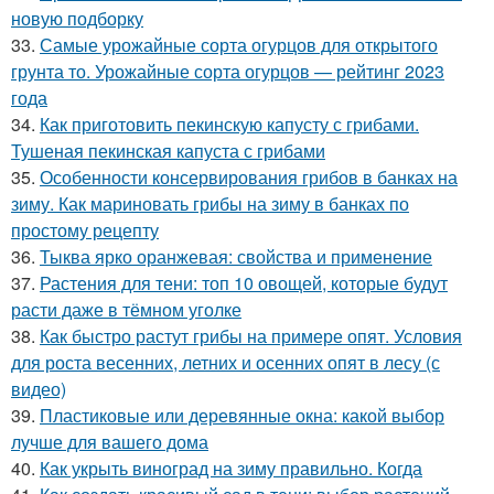
новую подборку
33.
Самые урожайные сорта огурцов для открытого
грунта то. Урожайные сорта огурцов — рейтинг 2023
года
34.
Как приготовить пекинскую капусту с грибами.
Тушеная пекинская капуста с грибами
35.
Особенности консервирования грибов в банках на
зиму. Как мариновать грибы на зиму в банках по
простому рецепту
36.
Тыква ярко оранжевая: свойства и применение
37.
Растения для тени: топ 10 овощей, которые будут
расти даже в тёмном уголке
38.
Как быстро растут грибы на примере опят. Условия
для роста весенних, летних и осенних опят в лесу (с
видео)
39.
Пластиковые или деревянные окна: какой выбор
лучше для вашего дома
40.
Как укрыть виноград на зиму правильно. Когда