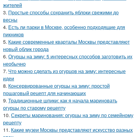
жителей
3.
Простые способы сохранить яблоки свежими до
весны
4.
Есть ли парки в Москве, особенно подходящие для
пикников
5.
Какие современные кварталы Москвы представляют
новый облик города
6.
Огурцы на зиму: 5 интересных способов заготовить их
необычно
7.
Что можно сделать из огурцов на зиму: интересные
идеи
8.
Консервированные огурцы на зиму: простой
пошаговый рецепт для начинающих
9.
Традиционные шпики: как я начала мариновать
огурцы по старому рецепту
10.
Секреты маринования: огурцы на зиму по семейному
рецепту
11.
Какие музеи Москвы представляют искусство разных