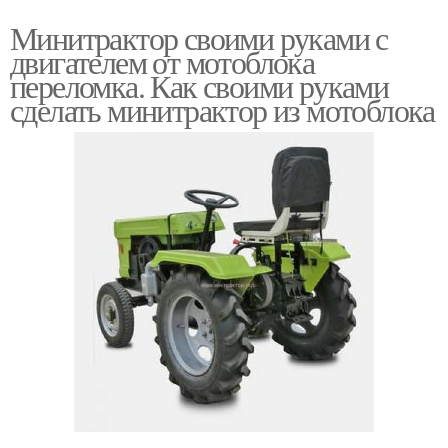
Минитрактор своими руками с
Самодельный мини-
Двигатель для
двигателем от мотоблока
трактор
самодельного трактора
переломка. Как своими руками
сделать минитрактор из мотоблока