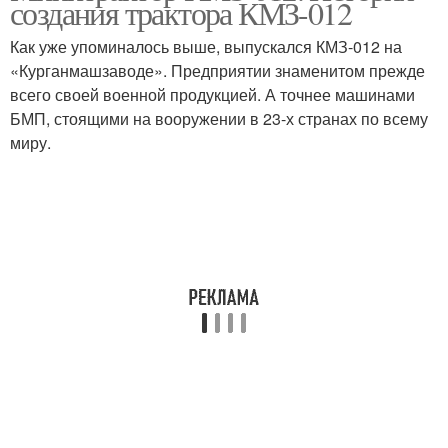
создания трактора КМЗ-012
мотоблока
Как уже упоминалось выше, выпускался КМЗ-012 на
«Курганмашзаводе». Предприятии знаменитом прежде
Самодельные
Сцепление для
всего своей военной продукцией. А точнее машинами
минитрактора
минитрактора
БМП, стоящими на вооружении в 23-х странах по всему
миру.
Чертежи на
Самодельный минь
минитрактор
Самодельная фреза
Фреза на минитрактор
Самодельный
Самодельные
погрузчик
погрузчики