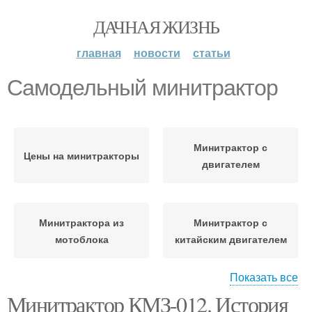
ДАЧНАЯ ЖИЗНЬ
главная
новости
статьи
Самодельный минитрактор
Минитрактор с
Цены на минитракторы
двигателем
Минитрактора из
Минитрактор с
мотоблока
китайским двигателем
Показать все
Минитрактор КМЗ-012. История
Минитрактор из
Самодельные трактора