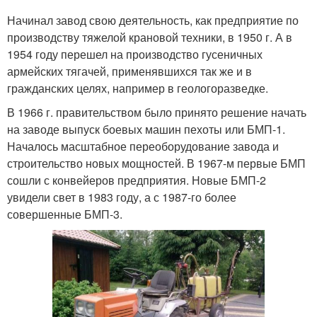
Начинал завод свою деятельность, как предприятие по
производству тяжелой крановой техники, в 1950 г. А в
1954 году перешел на производство гусеничных
Самодельная кабина
Кабина на минитрактор
армейских тягачей, применявшихся так же и в
гражданских целях, например в геологоразведке.
В 1966 г. правительством было принято решение начать
Культиватор для
Окучник для
на заводе выпуск боевых машин пехоты или БМП-1.
самодельного
минитрактора
Началось масштабное переоборудование завода и
минитрактора
строительство новых мощностей. В 1967-м первые БМП
сошли с конвейеров предприятия. Новые БМП-2
увидели свет в 1983 году, а с 1987-го более
Погрузчик на
Руки на минитрактор
совершенные БМП-3.
минитрактор
Самодельный плуг
Плуг для минитрактора