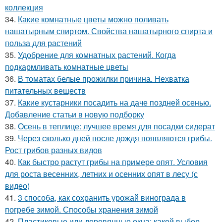
коллекция
34.
Какие комнатные цветы можно поливать
нашатырным спиртом. Свойства нашатырного спирта и
польза для растений
35.
Удобрение для комнатных растений. Когда
подкармливать комнатные цветы
36.
В томатах белые прожилки причина. Нехватка
питательных веществ
37.
Какие кустарники посадить на даче поздней осенью.
Добавление статьи в новую подборку
38.
Осень в теплице: лучшее время для посадки сидерат
39.
Через сколько дней после дождя появляются грибы.
Рост грибов разных видов
40.
Как быстро растут грибы на примере опят. Условия
для роста весенних, летних и осенних опят в лесу (с
видео)
41.
3 способа, как сохранить урожай винограда в
погребе зимой. Способы хранения зимой
42.
Пластиковые или деревянные окна: какой выбор