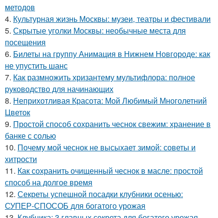
методов
4.
Культурная жизнь Москвы: музеи, театры и фестивали
5.
Скрытые уголки Москвы: необычные места для
посещения
6.
Билеты на группу Анимация в Нижнем Новгороде: как
не упустить шанс
7.
Как размножить хризантему мультифлора: полное
руководство для начинающих
8.
Неприхотливая Красота: Мой Любимый Многолетний
Цветок
9.
Простой способ сохранить чеснок свежим: хранение в
банке с солью
10.
Почему мой чеснок не высыхает зимой: советы и
хитрости
11.
Как сохранить очищенный чеснок в масле: простой
способ на долгое время
12.
Секреты успешной посадки клубники осенью:
СУПЕР-СПОСОБ для богатого урожая
13.
Клубника: 3 главных секрета для богатого урожая