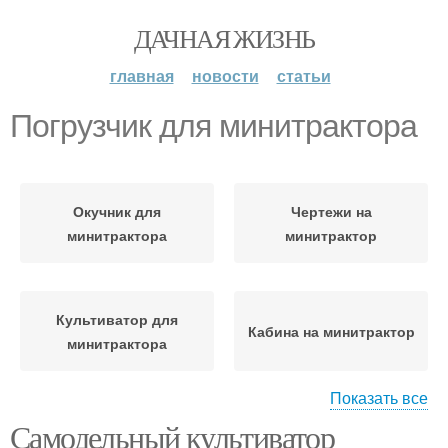
ДАЧНАЯ ЖИЗНЬ
главная
новости
статьи
Погрузчик для минитрактора
Окучник для
Чертежи на
минитрактора
минитрактор
Культиватор для
Кабина на минитрактор
минитрактора
Показать все
Самодельный культиватор
Самодельный
Плуг для минитрактора