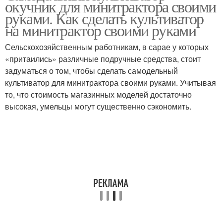
окучник для минитрактора своими
минитрактор
руками. Как сделать культиватор
на минитрактор своими руками
Самодельный
Самодельные
Сельскохозяйственным работникам, в сарае у которых
погрузчик
погрузчики
«притаились» различные подручные средства, стоит
задуматься о том, чтобы сделать самодельный
культиватор для минитрактора своими руками. Учитывая
то, что стоимость магазинных моделей достаточно
Погрузчик на
Руки на минитрактор
высокая, умельцы могут существенно сэкономить.
минитрактор