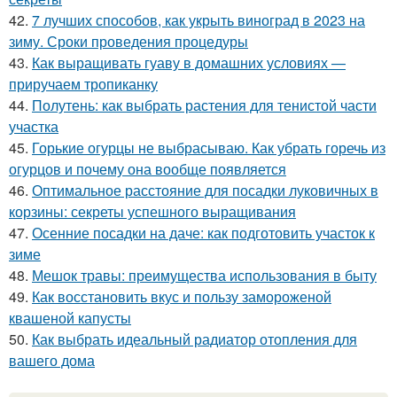
42.
7 лучших способов, как укрыть виноград в 2023 на
зиму. Сроки проведения процедуры
43.
Как выращивать гуаву в домашних условиях —
приручаем тропиканку
44.
Полутень: как выбрать растения для тенистой части
участка
45.
Горькие огурцы не выбрасываю. Как убрать горечь из
огурцов и почему она вообще появляется
46.
Оптимальное расстояние для посадки луковичных в
корзины: секреты успешного выращивания
47.
Осенние посадки на даче: как подготовить участок к
зиме
48.
Мешок травы: преимущества использования в быту
49.
Как восстановить вкус и пользу замороженой
квашеной капусты
50.
Как выбрать идеальный радиатор отопления для
вашего дома