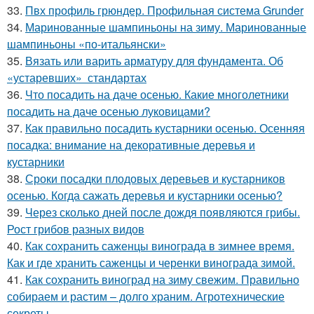
33.
Пвх профиль грюндер. Профильная система Grunder
34.
Маринованные шампиньоны на зиму. Маринованные
шампиньоны «по-итальянски»
35.
Вязать или варить арматуру для фундамента. Об
«устаревших» стандартах
36.
Что посадить на даче осенью. Какие многолетники
посадить на даче осенью луковицами?
37.
Как правильно посадить кустарники осенью. Осенняя
посадка: внимание на декоративные деревья и
кустарники
38.
Сроки посадки плодовых деревьев и кустарников
осенью. Когда сажать деревья и кустарники осенью?
39.
Через сколько дней после дождя появляются грибы.
Рост грибов разных видов
40.
Как сохранить саженцы винограда в зимнее время.
Как и где хранить саженцы и черенки винограда зимой.
41.
Как сохранить виноград на зиму свежим. Правильно
собираем и растим – долго храним. Агротехнические
секреты