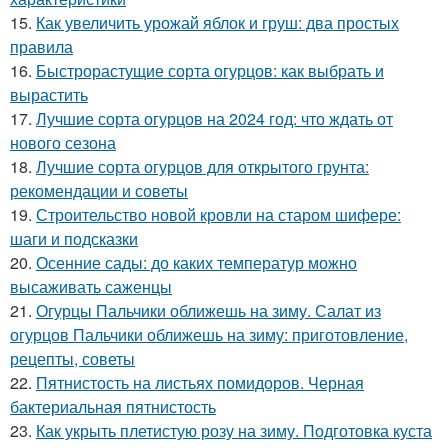
15.
Как увеличить урожай яблок и груш: два простых
правила
16.
Быстрорастущие сорта огурцов: как выбрать и
вырастить
17.
Лучшие сорта огурцов на 2024 год: что ждать от
нового сезона
18.
Лучшие сорта огурцов для открытого грунта:
рекомендации и советы
19.
Строительство новой кровли на старом шифере:
шаги и подсказки
20.
Осенние сады: до каких температур можно
высаживать саженцы
21.
Огурцы Пальчики оближешь на зиму. Салат из
огурцов Пальчики оближешь на зиму: приготовление,
рецепты, советы
22.
Пятнистость на листьях помидоров. Черная
бактериальная пятнистость
23.
Как укрыть плетистую розу на зиму. Подготовка куста