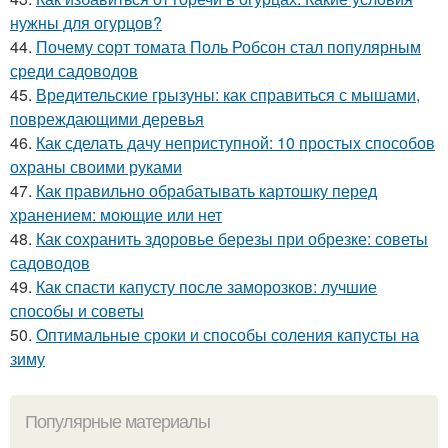
нужны для огурцов?
44.
Почему сорт томата Поль Робсон стал популярным
среди садоводов
45.
Вредительские грызуны: как справиться с мышами,
повреждающими деревья
46.
Как сделать дачу неприступной: 10 простых способов
охраны своими руками
47.
Как правильно обрабатывать картошку перед
хранением: моющие или нет
48.
Как сохранить здоровье березы при обрезке: советы
садоводов
49.
Как спасти капусту после заморозков: лучшие
способы и советы
50.
Оптимальные сроки и способы соления капусты на
зиму
Популярные материалы