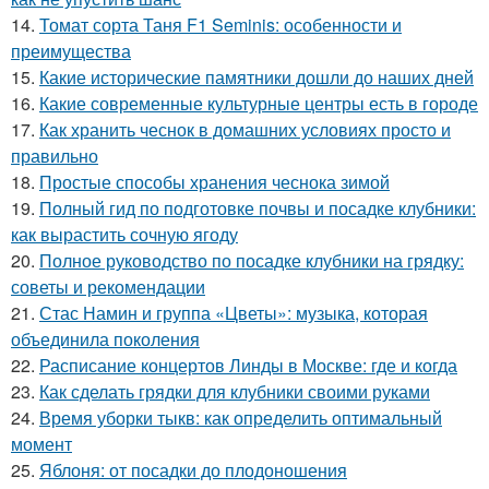
14.
Томат сорта Таня F1 Seminis: особенности и
преимущества
15.
Какие исторические памятники дошли до наших дней
16.
Какие современные культурные центры есть в городе
17.
Как хранить чеснок в домашних условиях просто и
правильно
18.
Простые способы хранения чеснока зимой
19.
Полный гид по подготовке почвы и посадке клубники:
как вырастить сочную ягоду
20.
Полное руководство по посадке клубники на грядку:
советы и рекомендации
21.
Стас Намин и группа «Цветы»: музыка, которая
объединила поколения
22.
Расписание концертов Линды в Москве: где и когда
23.
Как сделать грядки для клубники своими руками
24.
Время уборки тыкв: как определить оптимальный
момент
25.
Яблоня: от посадки до плодоношения