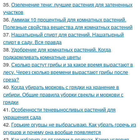
35.
Озеленение тени: лучшие растения для затененных
участков
36.
Аммиак 10 процентный для комнатных растений.
Полезные свойства вещества для комнатных растений
37.
Нашатырный спирт для растений. Нашатырный
спирт в саду. Вся правда
38.
Удобрение для комнатных растений. Когда
подкармливать комнатные цветы
39.
Сколько растут грибы и за какое время вырастают в
лесу. Через сколько времени вырастают грибы после
среза?
40.
Когда убирать морковь с грядки на хранение в
сибири. Общие правила уборки свеклы и моркови с
грядки
41.
Особенности теневыносливых растений для
украшения сада
42.
Горькие огурцы не выбрасываю. Как убрать горечь из
огурцов и почему она вообще появляется
43.
Как избавиться от горечи в огурцах. Какие условия