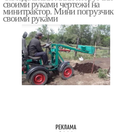
своими руками чертежи на
минитрактора
минитрактора
минитрактор. Мини погрузчик
своими руками
Погрузчик на
Руки на минитрактор
минитрактор
Культиватор для
Плуг для минитрактора
минитрактора
Погрузчик для
минитрактора