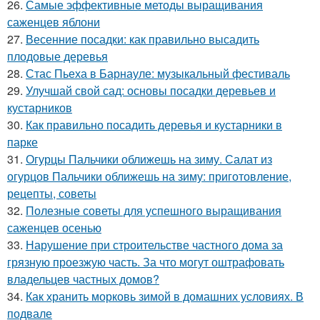
26.
Самые эффективные методы выращивания
саженцев яблони
27.
Весенние посадки: как правильно высадить
плодовые деревья
28.
Стас Пьеха в Барнауле: музыкальный фестиваль
29.
Улучшай свой сад: основы посадки деревьев и
кустарников
30.
Как правильно посадить деревья и кустарники в
парке
31.
Огурцы Пальчики оближешь на зиму. Салат из
огурцов Пальчики оближешь на зиму: приготовление,
рецепты, советы
32.
Полезные советы для успешного выращивания
саженцев осенью
33.
Нарушение при строительстве частного дома за
грязную проезжую часть. За что могут оштрафовать
владельцев частных домов?
34.
Как хранить морковь зимой в домашних условиях. В
подвале