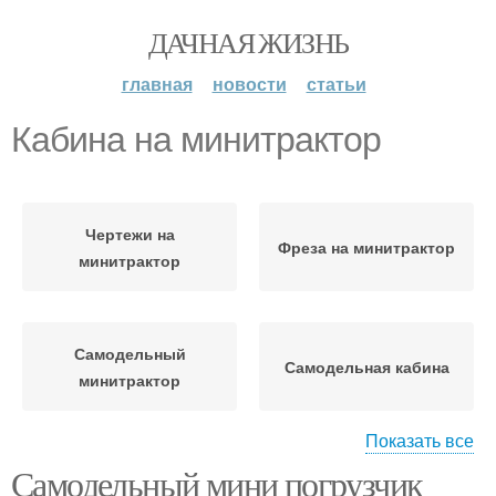
ДАЧНАЯ ЖИЗНЬ
главная
новости
статьи
Кабина на минитрактор
Чертежи на
Фреза на минитрактор
минитрактор
Самодельный
Самодельная кабина
минитрактор
Показать все
Культиватор для
Самодельный мини погрузчик
Окучник для
самодельного