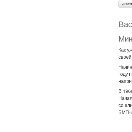
читат
Вас
Мин
Как у
своей
Начин
году 
напри
В 196
Начал
сошли
БМП-3