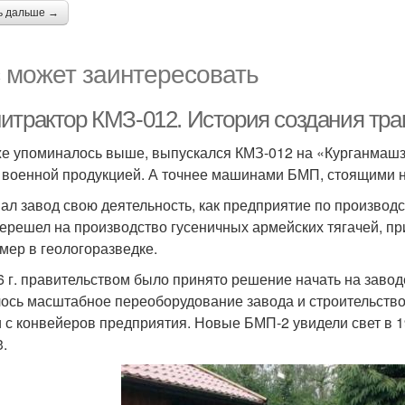
ь дальше →
 может заинтересовать
итрактор КМЗ-012. История создания тра
же упоминалось выше, выпускался КМЗ-012 на «Курганмаш
 военной продукцией. А точнее машинами БМП, стоящими на
ал завод свою деятельность, как предприятие по производст
перешел на производство гусеничных армейских тягачей, пр
мер в геологоразведке.
6 г. правительством было принято решение начать на заво
ось масштабное переоборудование завода и строительств
 с конвейеров предприятия. Новые БМП-2 увидели свет в 1
.