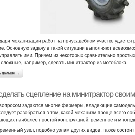
даря механизации работ на приусадебном участке удается 
ие. Основную задачу в такой ситуации выполняют всевозмож
управлять ими. Причем из некоторых сравнительно простых
 сложные, например, сделать минитрактор из мотоблока.
ь дальше →
 сделать сцепление на минитрактор свои
вопросом задаются многие фермеры, владеющие самодельн
 следует разобраться в том, какой механизм проще всего со
ающих наиболее простой конструкцией: ременное и многод
ременный узел, подобно узлам других видов, также состоит