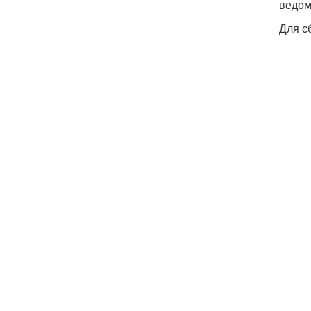
ведом
Для с