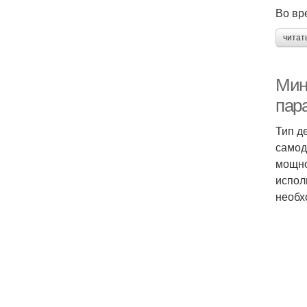
Во вр
читат
Мин
пар
Тип д
самод
мощно
испол
необх