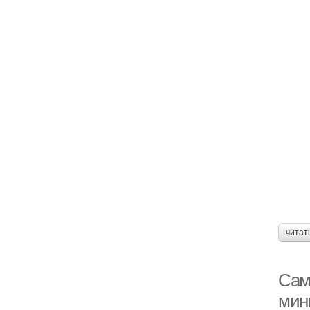
читат
Само
мин