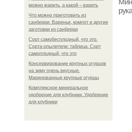
Мин
можно жарить, а какой – варить
рук
Что можно приготовить из
санберри. Варенье, компот и другие
заготовки из санберри
Сорт самобесплодный, что это.
Сорта-опылители: таблица. Сорт
самоплодный, что это
Консервирование крупных огурцов
на зиму очень вкусные.
Маринованные крупные огурцы
Комплексное минеральное
удобрение для клубники. Удобрение
для клубники