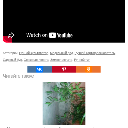
Категории:
Ручной культиватор
,
Модельный ряд
,
Ручной картофелекопатель
,
Садовый бур
,
Совковая лопата
,
Зимняя лопата
,
Ручной тип
Читайте также