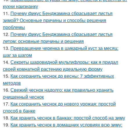
кухни наизнанку
11.
Почему фикус Бенджамина сбрасывает листья
зимой? Основные причины и способы решения
проблемы
12.
Почему фикус Бенджамина сбрасывает листья
летом: основные причины и решения
13.
Превращение черенка в шикарный куст за месяц:
шаг за шагом
14.
Секреты шаровидной мультифлоры: как я придал
своей комнатной растению идеальную форму
15.
Как сохранить чеснок до весны: 7 эффективных
методов
16.
Свежий чеснок надолго: как правильно хранить
очищенный чеснок
17.
Как сохранить чеснок до нового урожая: простой
способ в банке
18.
Как хранить чеснок в банках: простой способ на зиму
19.
Как хранить чеснок в домашних условиях всю зиму: