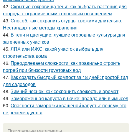
42.
Скрытые сокровища тени: как выбрать растения для
огорода с ограниченным солнечным освещением
43.
Способ, как сохранить огурцы свежими длительно.
Нестандартные методы хранения
44.
В тени и цветущие: лучшие огородные культуры для
затененных участков
45.
ЛПХ или ИЖС: какой участок выбрать для
строительства дома
46.
Преодолеваем сложности: как правильно строить
погреб при близости грунтовых вод
47.
Как создать быстрый компост за 18 дней: простой гид
для садоводов
48.
Зимний чеснок: как сохранить свежесть и аромат
49.
Замороженная капуста в бочке: правда или вымысел
50.
Опасности заморозки квашеной капусты: почему это
не рекомендуется
Популярные материалы