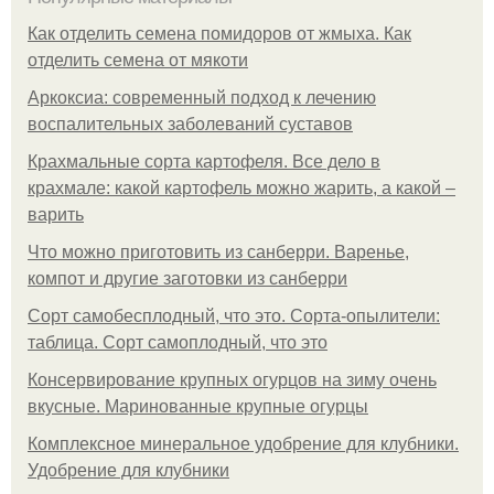
Как отделить семена помидоров от жмыха. Как
отделить семена от мякоти
Аркоксиа: современный подход к лечению
воспалительных заболеваний суставов
Крахмальные сорта картофеля. Все дело в
крахмале: какой картофель можно жарить, а какой –
варить
Что можно приготовить из санберри. Варенье,
компот и другие заготовки из санберри
Сорт самобесплодный, что это. Сорта-опылители:
таблица. Сорт самоплодный, что это
Консервирование крупных огурцов на зиму очень
вкусные. Маринованные крупные огурцы
Комплексное минеральное удобрение для клубники.
Удобрение для клубники