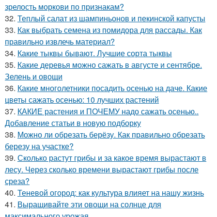
зрелость моркови по признакам?
32.
Теплый салат из шампиньонов и пекинской капусты
33.
Как выбрать семена из помидора для рассады. Как
правильно извлечь материал?
34.
Какие тыквы бывают. Лучшие сорта тыквы
35.
Какие деревья можно сажать в августе и сентябре.
Зелень и овощи
36.
Какие многолетники посадить осенью на даче. Какие
цветы сажать осенью: 10 лучших растений
37.
КАКИЕ растения и ПОЧЕМУ надо сажать осенью..
Добавление статьи в новую подборку
38.
Можно ли обрезать берёзу. Как правильно обрезать
березу на участке?
39.
Сколько растут грибы и за какое время вырастают в
лесу. Через сколько времени вырастают грибы после
среза?
40.
Теневой огород: как культура влияет на нашу жизнь
41.
Выращивайте эти овощи на солнце для
максимального урожая