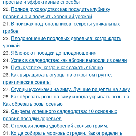
простые и эффективные способы
20.
Полное руководство: как посадить клубнику
правильно и получить хороший урожай
21.
В поисках подтопольников: секреты уникальных
грибов
22.
Плодоношение плодовых деревьев: когда ждать
урожай
23.
Яблоня: от посадки до плодоношения
24.
Успех в садоводстве: как яблони выросли из семян
25.
Путь к успеху: когда и как сажать яблоню
26.
Как выращивать огурцы на открытом грунте:
практические советы
27.
Огурцы кусочками на зиму. Лучшие рецепты на зиму
28.
Как обрезать розы на зиму и когда укрывать розы на..
Как обрезать розы осенью
29.
Секреты успешного садоводства: 10 основных
правил посадки деревьев
30.
Столовая ложка удобрений сколько грамм.
31.
Когда собирать морковь с грядки. Как определить